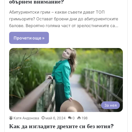
обърнем внимание?
Абитуриентски грим – какви съвети дават ТОП
гримьорите? Остават броени дни до абитуриентските
балове. Вероятно голяма част от зрелостничките са…
Прочети още »
За нея
Катя Андонова
май 6, 2024
0
198
Как да изгладите дрехите си без ютия?