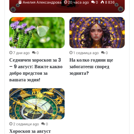
са създадени една за друга!
Анелия Александрова
20 часа ago
0
8 836
7 дни ago
0
1 седмица ago
0
Седмичен хороскоп за 3
На колко години ще
– 9 август: Вижте какво
забогатееш според
добро предстои за
зодията?
вашата зодия!
2 седмици ago
0
Хороскоп за август