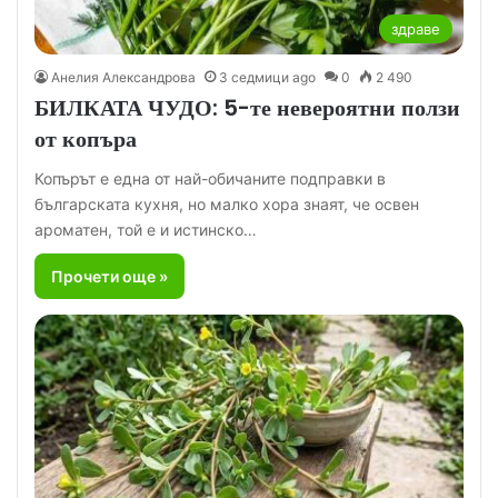
здраве
Анелия Александрова
3 седмици ago
0
2 490
БИЛКАТА ЧУДО: 5-те невероятни ползи
от копъра
Копърът е една от най-обичаните подправки в
българската кухня, но малко хора знаят, че освен
ароматен, той е и истинско…
Прочети още »