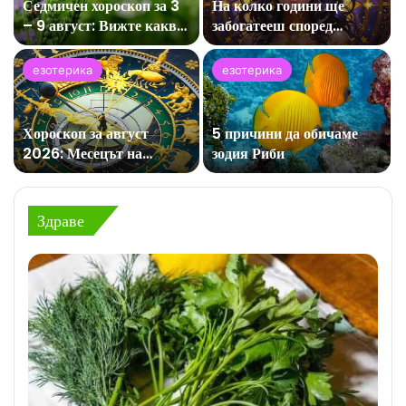
Седмичен хороскоп за 3
На колко години ще
– 9 август: Вижте какво
забогатееш според
добро предстои за
зодията?
вашата зодия!
езотерика
езотерика
Хороскоп за август
5 причини да обичаме
2026: Месецът на
зодия Риби
големите обрати!
Здраве