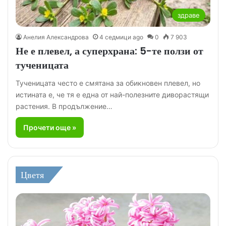
здраве
Анелия Александрова
4 седмици ago
0
7 903
Не е плевел, а суперхрана: 5-те ползи от
тученицата
Тученицата често е смятана за обикновен плевел, но
истината е, че тя е една от най-полезните диворастящи
растения. В продължение…
Прочети още »
Цветя