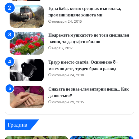
Една баба, която срещнах във влака,
промени изцяло живота ми
ноември 24, 2015
Подрежете мушкатото по този специален
начин, за да цъфти обилно
март 7, 2017
Траур вместо сватба: Осиновено 8-
месечно дете, труден брак и развод
октомври 24, 2018
Снахата не знае елементарни неща… Как
да постъпя?
октомври 29, 2015
Градина