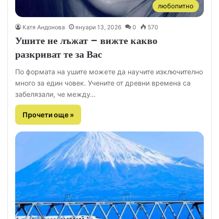
любопитно
Катя Андонова
януари 13, 2026
0
570
Ушите не лъжат – вижте какво
разкриват те за Вас
По формата на ушите можете да научите изключително
много за един човек. Учените от древни времена са
забелязали, че между…
Прочети още »