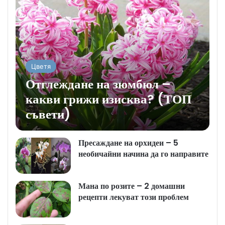
Цветя
Отглеждане на зюмбюл –
какви грижи изисква? (ТОП
съвети)
Пресаждане на орхидеи – 5
необичайни начина да го направите
Мана по розите – 2 домашни
рецепти лекуват този проблем