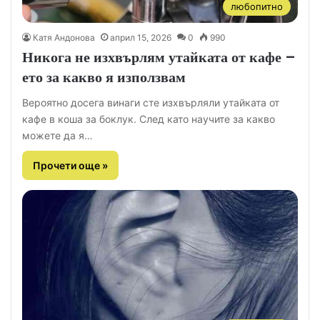
любопитно
Катя Андонова
април 15, 2026
0
990
Никога не изхвърлям утайката от кафе –
ето за какво я използвам
Вероятно досега винаги сте изхвърляли утайката от
кафе в коша за боклук. След като научите за какво
можете да я…
Прочети още »