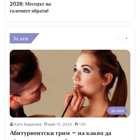
2026: Месецът на
големите обрати!
За нея
Предишна
Следв
страница
стран
За нея
Катя Андонова
май 10, 2024
130
Абитуриентски грим – на какво да