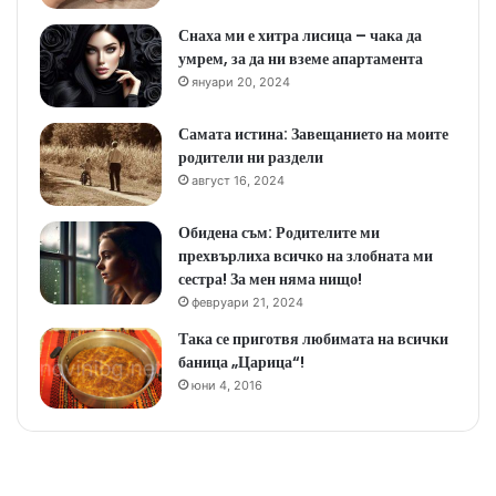
Снаха ми е хитра лисица – чака да
умрем, за да ни вземе апартамента
януари 20, 2024
Самата истина: Завещанието на моите
родители ни раздели
август 16, 2024
Обидена съм: Родителите ми
прехвърлиха всичко на злобната ми
сестра! За мен няма нищо!
февруари 21, 2024
Така се приготвя любимата на всички
баница „Царица“!
юни 4, 2016