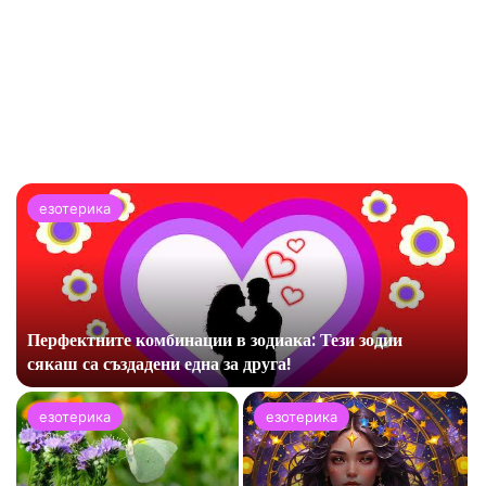
езотерика
Перфектните комбинации в зодиака: Тези зодии
сякаш са създадени една за друга!
езотерика
езотерика