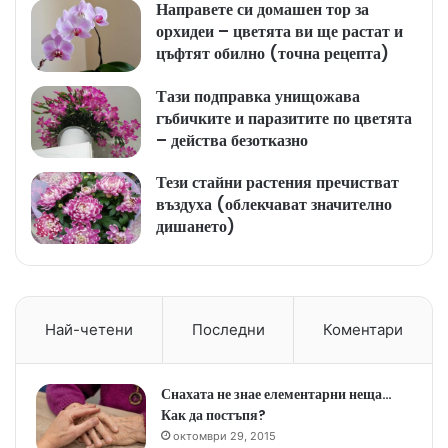
Направете си домашен тор за
орхидеи – цветята ви ще растат и
цъфтят обилно (точна рецепта)
Тази подправка унищожава
гъбичките и паразитите по цветята
– действа безотказно
Тези стайни растения пречистват
въздуха (облекчават значително
дишането)
Най-четени
Последни
Коментари
Снахата не знае елементарни неща…
Как да постъпя?
октомври 29, 2015