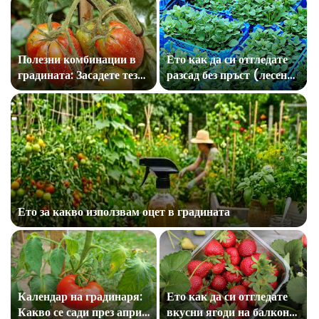
Полезни комбинации в
Ето как да си отгледате
градината: Засадете тези
разсад без пръст (лесен
зеленчуци един до друг!
трик)
Ето за какво използвам оцет в градината
Календар на градинаря:
Ето как да си отгледате
Какво се сади през април
вкусни ягоди на балкона