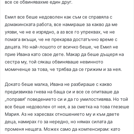
все се обвинявахме един друг.
Емил все беше недоволен как съм се справяла с
домакинската работа, все намираше за какво да ме
уязви, че не е изрядно, а аз все го упреквах, че не
помага вкъщи, че не прекарва достатъчно време с
децата. Но най-лошото от всичко беше, че Емил не
прие Ивана като свое дете. Макар да беше дъщеря на
сестра му, той сякаш обвиняваше невинното
момиченце за това, че трябва да се грижим и за нея.
Докато беше малка, Ивана не разбираше с какво
предизвиква гнева на баща си и все се опитваше да
„поправя“ поведението си и да го умилостивява. Но той
все беше недоволен от нея, а за сметка на това глезеше
Мария. Аз не харесвах отношението му и към двете
деца, намирах го за нередно, но нямах силата да
променя нещата. Можех само да компенсирам: като