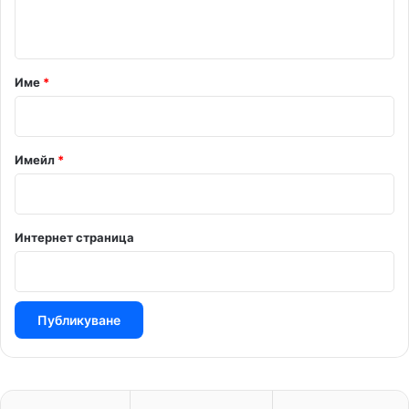
т
а
р
Име
*
:
*
Имейл
*
Интернет страница