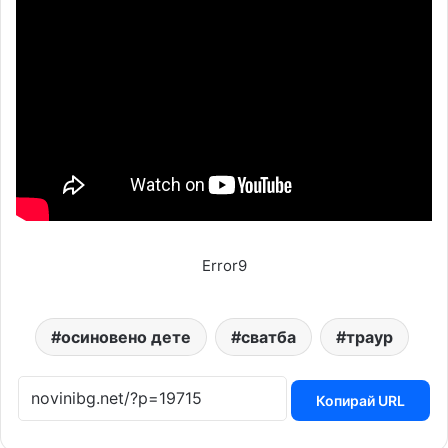
Error9
осиновено дете
сватба
траур
Копирай URL