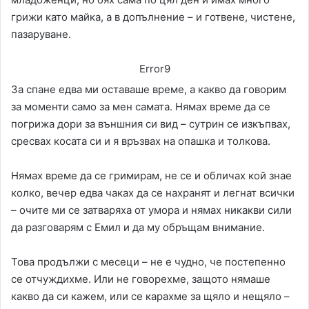
грижи като майка, а в допълнение – и готвене, чистене,
пазаруване.
Error9
За спане едва ми оставаше време, а какво да говорим
за моменти само за мен самата. Нямах време да се
погрижа дори за външния си вид – сутрин се изкъпвах,
сресвах косата си и я връзвах на опашка и толкова.
Нямах време да се гримирам, не се и обличах кой знае
колко, вечер едва чаках да се нахранят и легнат всички
– очите ми се затваряха от умора и нямах никакви сили
да разговарям с Емил и да му обръщам внимание.
Това продължи с месеци – не е чудно, че постепенно
се отчуждихме. Или не говорехме, защото нямаше
какво да си кажем, или се карахме за щяло и нещяло –