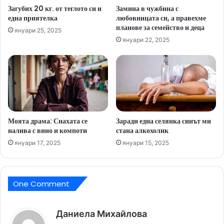
Загубих 20 кг. от теглото си и
Замина в чужбина с
една приятелка
любовницата си, а правехме
планове за семейство и деца
януари 25, 2025
януари 22, 2025
Моята драма: Снахата се
Заради една селянка синът ми
налива с вино и компоти
стана алкохолик
януари 17, 2025
януари 15, 2025
One Comment
к
Даниела Михайлова
а