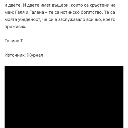
и двете. И двете имат дъщери, които са кръстени на
мен: Галя и Галена – те са истинско богатство. Те са
моята убеденост, че си е заслужавало всичко, което
преживях.
Галина Т.
Източник: Жypнaл