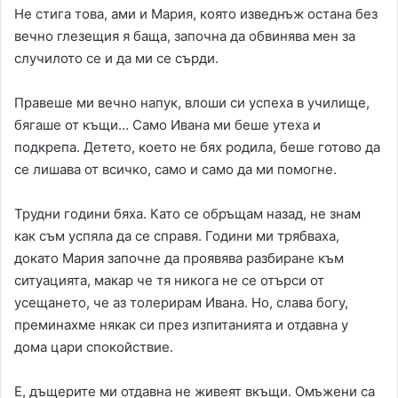
Не стига това, ами и Мария, която изведнъж остана без
вечно глезещия я баща, започна да обвинява мен за
случилото се и да ми се сърди.
Правеше ми вечно напук, влоши си успеха в училище,
бягаше от къщи… Само Ивана ми беше утеха и
подкрепа. Детето, което не бях родила, беше готово да
се лишава от всичко, само и само да ми помогне.
Трудни години бяха. Като се обръщам назад, не знам
как съм успяла да се справя. Години ми трябваха,
докато Мария започне да проявява разбиране към
ситуацията, макар че тя никога не се отърси от
усещането, че аз толерирам Ивана. Но, слава богу,
преминахме някак си през изпитанията и отдавна у
дома цари спокойствие.
Е, дъщерите ми отдавна не живеят вкъщи. Омъжени са