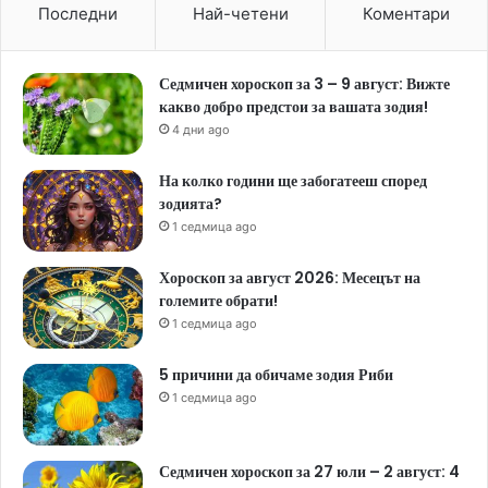
Последни
Най-четени
Коментари
Седмичен хороскоп за 3 – 9 август: Вижте
какво добро предстои за вашата зодия!
4 дни ago
На колко години ще забогатееш според
зодията?
1 седмица ago
Хороскоп за август 2026: Месецът на
големите обрати!
1 седмица ago
5 причини да обичаме зодия Риби
1 седмица ago
Седмичен хороскоп за 27 юли – 2 август: 4