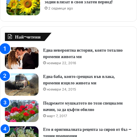
зодии влизат в своя златен период!
2 седмици ago
Най-четени
Една невероятна история, която тотално
промени живота ми
ноември 22, 2016
Една баба, която срещнах във влака,
промени изцяло живота ми
ноември 24, 2015
Подрежете мушкатото по този специален
начин, за да цъфти обилно
март 7, 2017
Ето я оригиналната рецепта за сироп от бъз –
точни пропорции