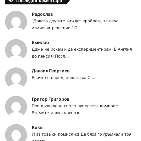
Последни коментари
Радослав
"Докато другите виждат проблем, те вече
измислят решение." О...
Емилио
Даже не искам и да експериментирам! В Англия
до пенсия! Посл...
Данаил Георгиев
Всичко е наред, нещата.са Ок...
Григор Григоров
При възпалено гърло направете компрес.
Вземете малка носна к...
Koko
И аз това си помислих! Да бяха го гръмнали тоя
идиот!...