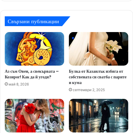
Свързани публикации
Аз съм Овен, а свекървата –
Булка от Казанлък избяга от
Козирог! Как да й угодя?
собствената си сватба с парите
и кума
май 8, 2026
септември 2, 2025