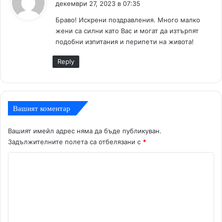
декември 27, 2023 в 07:35
з
Браво! Искрени поздравления. Много малко
а
жени са силни като Вас и могат да изтърпят
:
подобни изпитания и перипети на живота!
Reply
Вашият коментар
Вашият имейл адрес няма да бъде публикуван.
Задължителните полета са отбелязани с
*
К
о
м
е
н