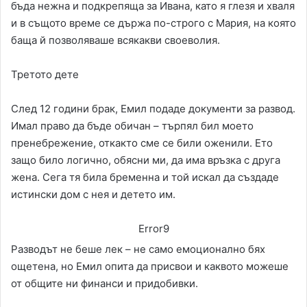
бъда нежна и подкрепяща за Ивана, като я глезя и хваля
и в същото време се държа по-строго с Мария, на която
баща й позволяваше всякакви своеволия.
Третото дете
След 12 години брак, Емил подаде документи за развод.
Имал право да бъде обичан – търпял бил моето
пренебрежение, откакто сме се били оженили. Ето
защо било логично, обясни ми, да има връзка с друга
жена. Сега тя била бременна и той искал да създаде
истински дом с нея и детето им.
Error9
Разводът не беше лек – не само емоционално бях
ощетена, но Емил опита да присвои и каквото можеше
от общите ни финанси и придобивки.