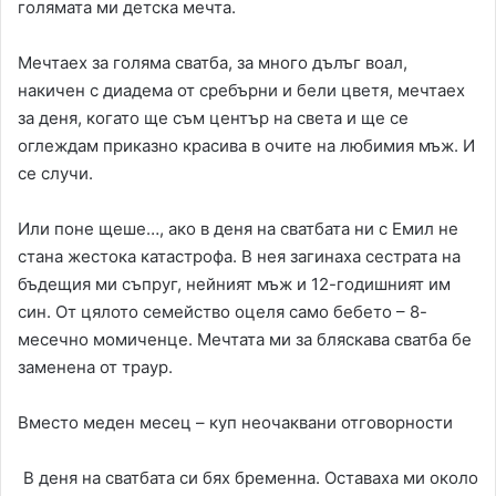
голямата ми детска мечта.
Мечтаех за голяма сватба, за много дълъг воал,
накичен с диадема от сребърни и бели цветя, мечтаех
за деня, когато ще съм център на света и ще се
оглеждам приказно красива в очите на любимия мъж. И
се случи.
Или поне щеше…, ако в деня на сватбата ни с Емил не
стана жестока катастрофа. В нея загинаха сестрата на
бъдещия ми съпруг, нейният мъж и 12-годишният им
син. От цялото семейство оцеля само бебето – 8-
месечно момиченце. Мечтата ми за бляскава сватба бе
заменена от траур.
Вместо меден месец – куп неочаквани отговорности
В деня на сватбата си бях бременна. Оставаха ми около