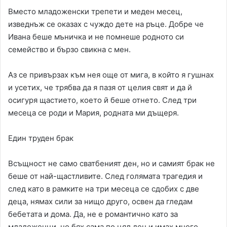
Вместо младоженски трепети и меден месец,
изведнъж се оказах с чуждо дете на ръце. Добре че
Ивана беше мъничка и не помнеше родното си
семейство и бързо свикна с мен.
Аз се привързах към нея още от мига, в който я гушнах
и усетих, че трябва да я пазя от целия свят и да й
осигуря щастието, което й беше отнето. След три
месеца се роди и Мария, родната ми дъщеря.
Един труден брак
Всъщност не само сватбеният ден, но и самият брак не
беше от най-щастливите. След голямата трагедия и
след като в рамките на три месеца се сдобих с две
деца, нямах сили за нищо друго, освен да гледам
бебетата и дома. Да, не е романтично като за
младоженци, но бях сама по цял ден и имах много