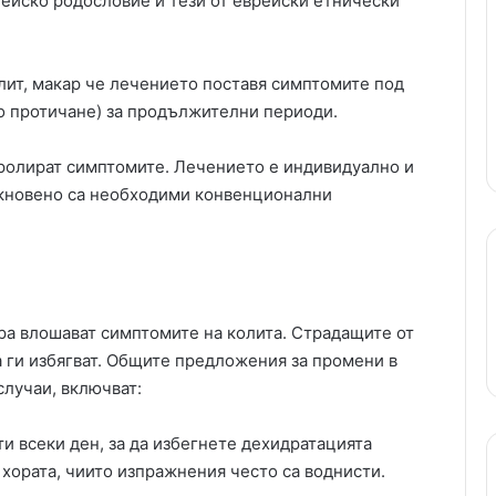
ейско родословие и тези от еврейски етнически
лит, макар че лечението поставя симптомите под
о протичане) за продължителни периоди.
тролират симптомите. Лечението е индивидуално и
бикновено са необходими конвенционални
ра влошават симптомите на колита. Страдащите от
а ги избягват. Общите предложения за промени в
случаи, включват:
и всеки ден, за да избегнете дехидратацията
 хората, чиито изпражнения често са воднисти.