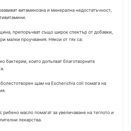
развиват витаминозна и минерална недостатъчност,
лтивитамини.
цина, препоръчват също широк спектър от добавки,
ри малки проучвания. Някои от тях са:
но бактерии, които допълват благотворните
а.
болестотворен щам на Escherichia coli помага на
ия.
с рибено масло помагат за увеличаване на теглото и
лителни лекарства.