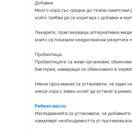
Добавки
Много хора със средни до тежки симптоми 
която трябва да се коригира с добавки и му
Лекарите, практикуващи алтернативна меди
които са показали нееднозначни резултати п
Пробиотици.
Пробиотиците са живи организми, обикнове
бактерии, намиращи се обикновено в черват
Някои проучвания са установили, че един не
някои хора с язвен колит да останат в ремис
Рибено масло.
Изследванията са установили, че добавките 
намаляват необходимостта от противовъзпа