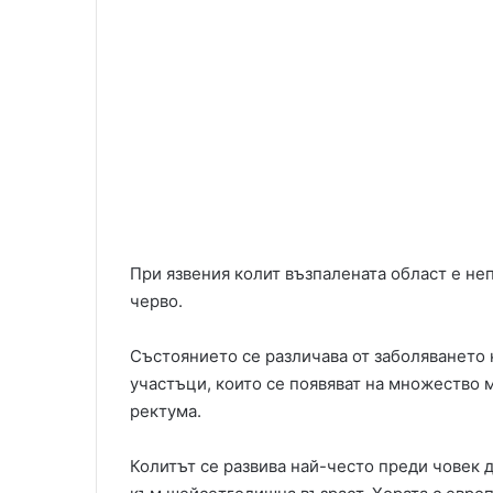
При язвения колит възпалената област е неп
черво.
Състоянието се различава от заболяването н
участъци, които се появяват на множество 
ректума.
Колитът се развива най-често преди човек д