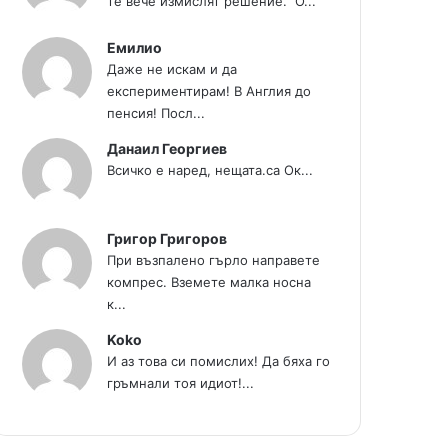
те вече измислят решение." О...
Емилио
Даже не искам и да
експериментирам! В Англия до
пенсия! Посл...
Данаил Георгиев
Всичко е наред, нещата.са Ок...
Григор Григоров
При възпалено гърло направете
компрес. Вземете малка носна
к...
Koko
И аз това си помислих! Да бяха го
гръмнали тоя идиот!...