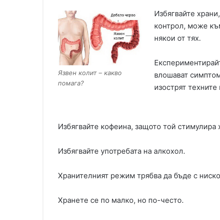
Избягвайте храни,
контрол, може къ
някои от тях.
Експериментирайт
Язвен колит – какво
влошават симптом
помага?
изострят техните
Избягвайте кофеина, защото той стимулира 
Избягвайте употребата на алкохол.
Хранителният режим трябва да бъде с ниск
Хранете се по малко, но по-често.