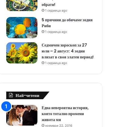
обрати!
1 седмица ago
5 причини да обичаме зодия
Риби
1 седмица ago
Седмичен хороскоп за 27
юли – 2 август: 4 зодии
влизат в своя златен период!
1 седмица ago
Най-четени
Една невероятна история,
която тотално промени
живота ми
ноември 22, 2016