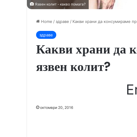
Язвен колит - какво помага?
Home
/
здраве
/
Какви храни да консумираме пр
здраве
Какви храни да 
язвен колит?
E
октомври 20, 2016