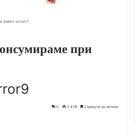
и язвен колит?
консумираме при
rror9
0
3 478
2 минути за четене