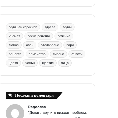
b
e
u
a
o
o
r
b
g
m
o
e
e
r
годишен хороскоп
здраве
зодии
k
s
a
късмет
лесна рецепта
лечение
любов
овен
отслабване
пари
t
m
рецепта
семейство
сирене
съвети
цветя
чесън
щастие
яйца
Последни коментари
Радослав
"Докато другите виждат проблем,