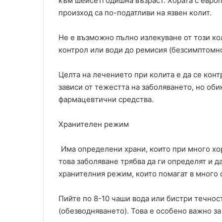
към шейсетгодишна възраст. Хората с европ
произход са по-податливи на язвен колит.
Не е възможно пълно излекуване от този ко
контрол или води до ремисия (безсимптомн
Целта на лечението при колита е да се кон
зависи от тежестта на заболяването, но о
фармацевтични средства.
Хранителен режим
Има определени храни, които при много хо
това заболяване трябва да ги определят и д
хранителния режим, които помагат в много 
Пийте по 8-10 чаши вода или бистри течност
(обезводняването). Това е особено важно за