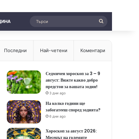
Търси
ДИНА
Последни
Най-четени
Коментари
Седмичен хороскоп за 3 – 9
август: Вижте какво добро
предстои за вашата зодия!
3 дни ago
На колко години ще
забогатееш според зодията?
6 дни ago
Хороскоп за август 2026:
Месецът на големите