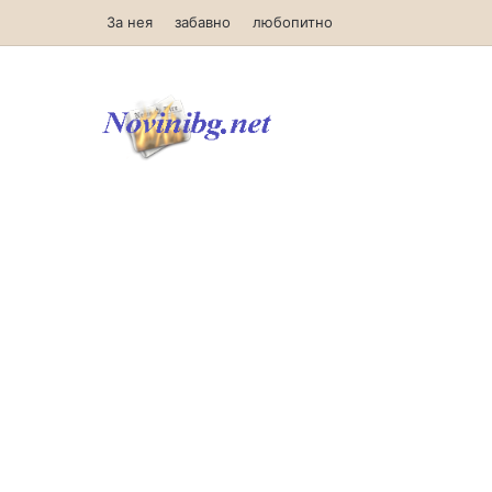
За нея
забавно
любопитно