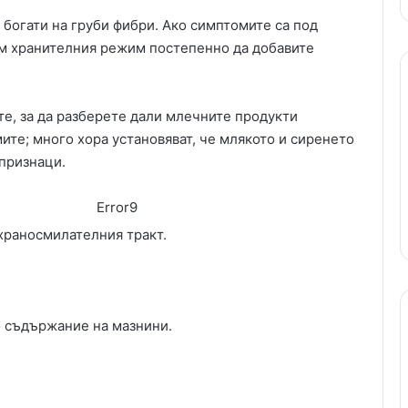
 богати на груби фибри. Ако симптомите са под
м хранителния режим постепенно да добавите
е, за да разберете дали млечните продукти
ите; много хора установяват, че млякото и сиренето
 признаци.
Error9
храносмилателния тракт.
о съдържание на мазнини.