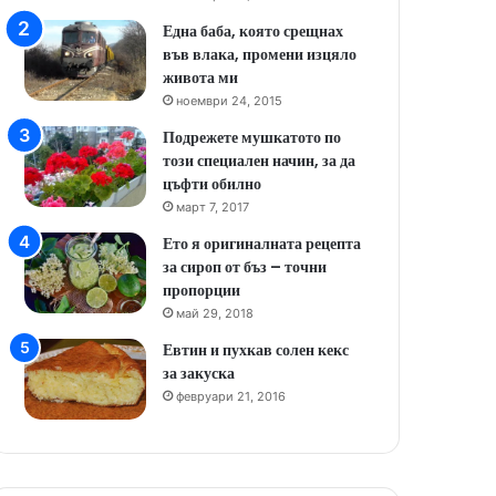
Една баба, която срещнах
във влака, промени изцяло
живота ми
ноември 24, 2015
Подрежете мушкатото по
този специален начин, за да
цъфти обилно
март 7, 2017
Ето я оригиналната рецепта
за сироп от бъз – точни
пропорции
май 29, 2018
Евтин и пухкав солен кекс
за закуска
февруари 21, 2016