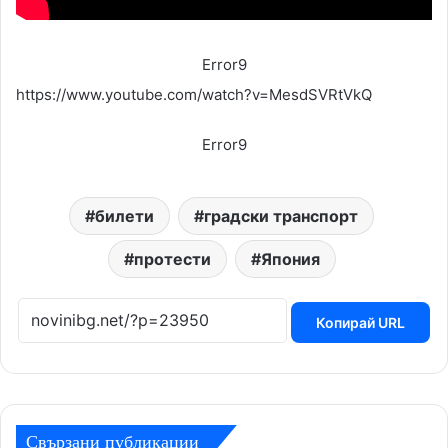
Error9
https://www.youtube.com/watch?v=MesdSVRtVkQ
Error9
билети
градски транспорт
протести
Япония
Копирай URL
Свързани публикации