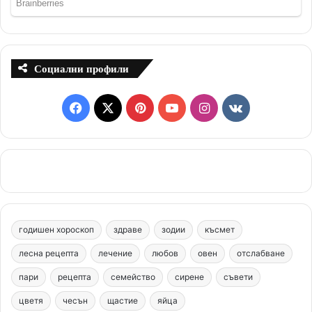
Социални профили
F
X
P
Y
I
v
a
i
o
n
k
c
n
u
s
.
e
t
T
t
c
b
e
u
a
o
годишен хороскоп
здраве
зодии
късмет
o
r
b
g
m
лесна рецепта
лечение
любов
овен
отслабване
o
e
e
r
пари
рецепта
семейство
сирене
съвети
цветя
чесън
k
щастие
s
яйца
a