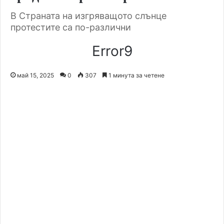
В Страната на изгряващото слънце
протестите са по-различни
Error9
май 15, 2025
0
307
1 минута за четене