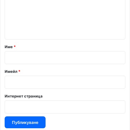
м
е
н
т
а
р
Име
*
:
*
Имейл
*
Интернет страница