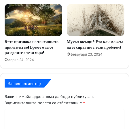
5-те признака на токсичното
Мухъл вкъщи? Ето как можем
приятелство! Време е да се
да се справим с този проблем!
разделите с тези хора!
февруари 23, 2024
април 24, 2024
Вашият коментар
Вашият имейл адрес няма да бъде публикуван.
Задължителните полета са отбелязани с
*
К
о