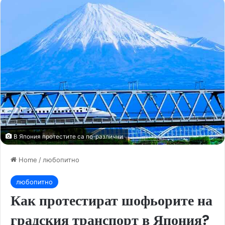
В Япония протестите са по-различни
Home
/
любопитно
любопитно
Как протестират шофьорите на
градския транспорт в Япония?