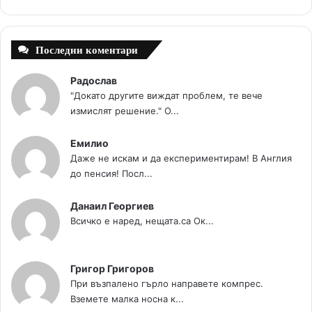
t
m
Последни коментари
Радослав
"Докато другите виждат проблем, те вече
измислят решение." О...
Емилио
Даже не искам и да експериментирам! В Англия
до пенсия! Посл...
Данаил Георгиев
Всичко е наред, нещата.са Ок...
Григор Григоров
При възпалено гърло направете компрес.
Вземете малка носна к...