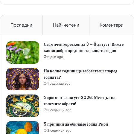
Последни
Най-четени
Коментари
Седмичен хороскоп за 3 – 9 август: Вижте
какво добро предстои за вашата зодия!
6 дни ago
На колко години ще забогатееш според
зодията?
1 седмица ago
Хороскоп за август 2026: Месецът на
големите обрати!
2 седмици ago
5 причини да обичаме зодия Риби
2 седмици ago