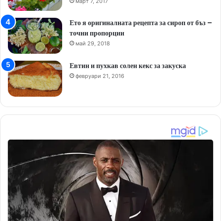
март 7, 2017
Ето я оригиналната рецепта за сироп от бъз –
точни пропорции
май 29, 2018
Евтин и пухкав солен кекс за закуска
февруари 21, 2016