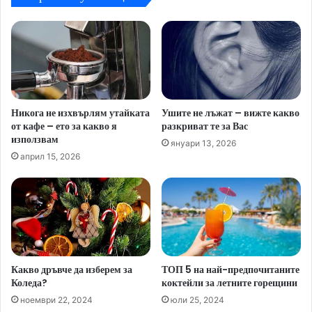
Никога не изхвърлям утайката
Ушите не лъжат – вижте какво
от кафе – ето за какво я
разкриват те за Вас
използвам
януари 13, 2026
април 15, 2026
Какво дръвче да изберем за
ТОП 5 на най-предпочитаните
Коледа?
коктейли за летните горещини
ноември 22, 2024
юли 25, 2024