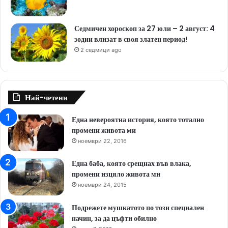
Седмичен хороскоп за 27 юли – 2 август: 4
зодии влизат в своя златен период!
2 седмици ago
Най-четени
Една невероятна история, която тотално
промени живота ми
ноември 22, 2016
Една баба, която срещнах във влака,
промени изцяло живота ми
ноември 24, 2015
Подрежете мушкатото по този специален
начин, за да цъфти обилно