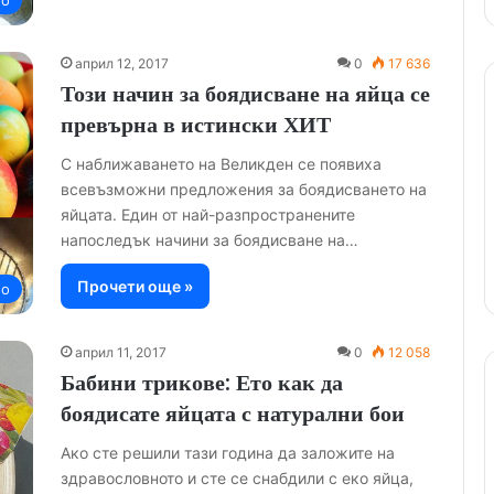
но
април 12, 2017
0
17 636
Този начин за боядисване на яйца се
превърна в истински ХИТ
С наближаването на Великден се появиха
всевъзможни предложения за боядисването на
яйцата. Един от най-разпространените
напоследък начини за боядисване на…
Прочети още »
но
април 11, 2017
0
12 058
Бабини трикове: Ето как да
боядисате яйцата с натурални бои
Ако сте решили тази година да заложите на
здравословното и сте се снабдили с еко яйца,