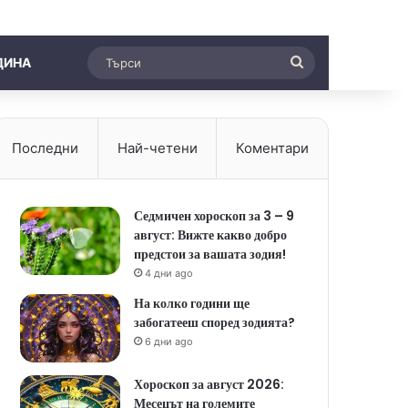
Търси
ДИНА
Последни
Най-четени
Коментари
Седмичен хороскоп за 3 – 9
август: Вижте какво добро
предстои за вашата зодия!
4 дни ago
На колко години ще
забогатееш според зодията?
6 дни ago
Хороскоп за август 2026:
Месецът на големите