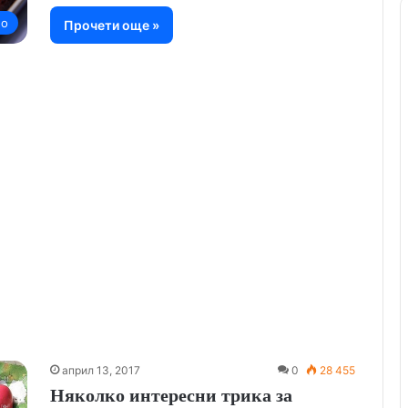
но
Прочети още »
април 13, 2017
0
28 455
Няколко интересни трика за