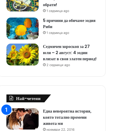
обрати!
1 седмица ago
5 причини да обичаме зодия
Риби
1 седмица ago
Седмичен хороскоп за 27
юли – 2 август: 4 зодии
влизат в своя златен период!
2 седмици ago
Най-четени
Една невероятна история,
която тотално промени
живота ми
ноември 22, 2016