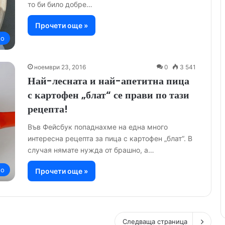
то би било добре…
Прочети още »
но
ноември 23, 2016
0
3 541
Най-лесната и най-апетитна пица
с картофен „блат“ се прави по тази
рецепта!
Във Фейсбук попаднахме на една много
интересна рецепта за пица с картофен „блат“. В
случая нямате нужда от брашно, а…
но
Прочети още »
Следваща страница