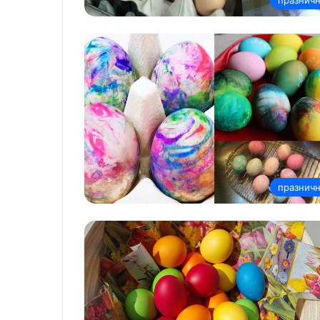
празнич
празнич