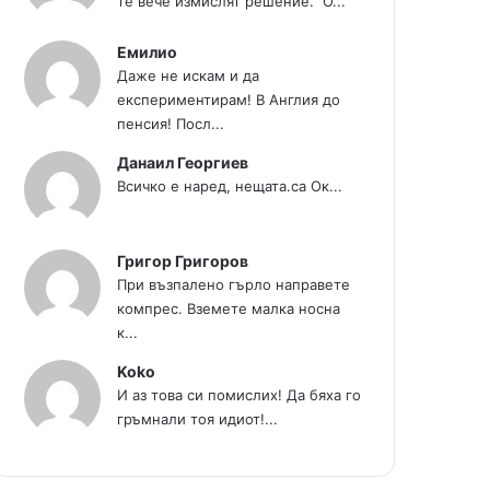
те вече измислят решение." О...
Емилио
Даже не искам и да
експериментирам! В Англия до
пенсия! Посл...
Данаил Георгиев
Всичко е наред, нещата.са Ок...
Григор Григоров
При възпалено гърло направете
компрес. Вземете малка носна
к...
Koko
И аз това си помислих! Да бяха го
гръмнали тоя идиот!...