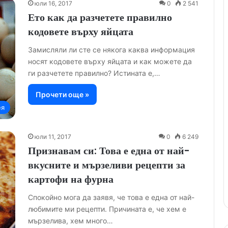
юли 16, 2017
0
2 541
Ето как да разчетете правилно
кодовете върху яйцата
Замисляли ли сте се някога каква информация
носят кодовете върху яйцата и как можете да
ги разчетете правилно? Истината е,…
Прочети още »
ея
юли 11, 2017
0
6 249
Признавам си: Това е една от най-
вкусните и мързеливи рецепти за
картофи на фурна
Спокойно мога да заявя, че това е една от най-
любимите ми рецепти. Причината е, че хем е
мързелива, хем много…