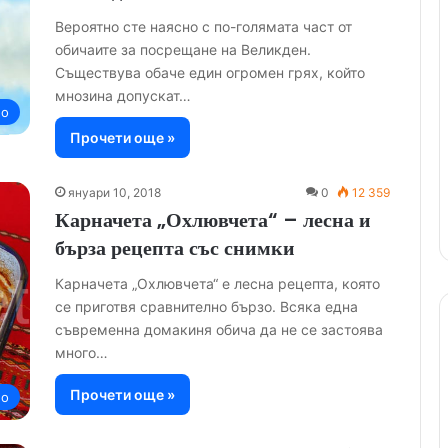
Вероятно сте наясно с по-голямата част от
обичаите за посрещане на Великден.
Съществува обаче един огромен грях, който
мнозина допускат…
но
Прочети още »
януари 10, 2018
0
12 359
Карначета „Охлювчета“ – лесна и
бърза рецепта със снимки
Карначета „Охлювчета“ е лесна рецепта, която
се приготвя сравнително бързо. Всяка една
съвременна домакиня обича да не се застоява
много…
Прочети още »
но