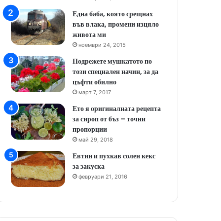
Една баба, която срещнах
във влака, промени изцяло
живота ми
ноември 24, 2015
Подрежете мушкатото по
този специален начин, за да
цъфти обилно
март 7, 2017
Ето я оригиналната рецепта
за сироп от бъз – точни
пропорции
май 29, 2018
Евтин и пухкав солен кекс
за закуска
февруари 21, 2016