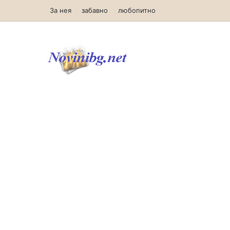
За нея
забавно
любопитно