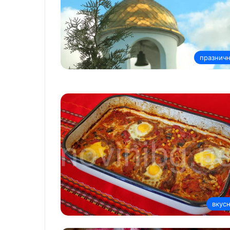
празнич
вкус