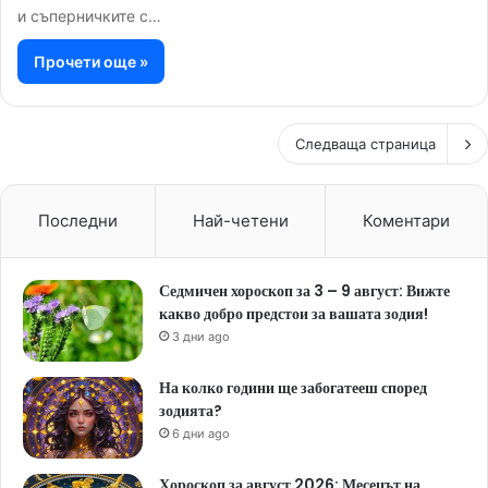
и съперничките с…
Прочети още »
Следваща страница
Последни
Най-четени
Коментари
Седмичен хороскоп за 3 – 9 август: Вижте
какво добро предстои за вашата зодия!
3 дни ago
На колко години ще забогатееш според
зодията?
6 дни ago
Хороскоп за август 2026: Месецът на