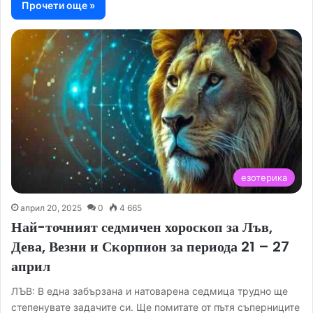
Прочети още »
езотерика
април 20, 2025
0
4 665
Най-точният седмичен хороскоп за Лъв,
Дева, Везни и Скорпион за периода 21 – 27
април
ЛЪВ: В една забързана и натоварена седмица трудно ще
степенувате задачите си. Ще помитате от пътя съперниците