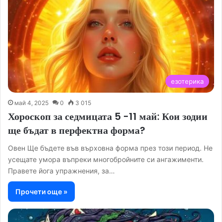
езотерика
май 4, 2025
0
3 015
Хороскоп за седмицата 5 -11 май: Кои зодии
ще бъдат в перфектна форма?
Овен Ще бъдете във върховна форма през този период. Не
усещате умора въпреки многобройните си ангажименти.
Правете йога упражнения, за…
Прочети още »