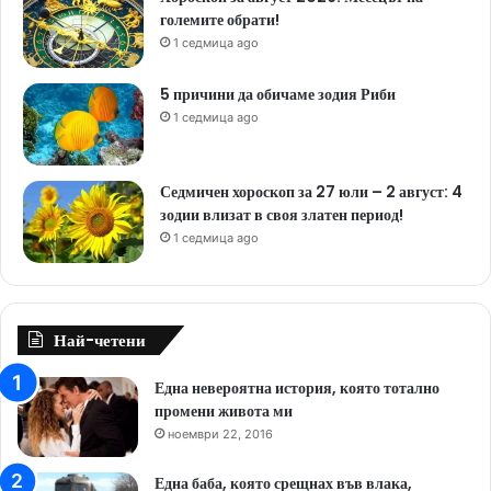
големите обрати!
1 седмица ago
5 причини да обичаме зодия Риби
1 седмица ago
Седмичен хороскоп за 27 юли – 2 август: 4
зодии влизат в своя златен период!
1 седмица ago
Най-четени
Една невероятна история, която тотално
промени живота ми
ноември 22, 2016
Една баба, която срещнах във влака,