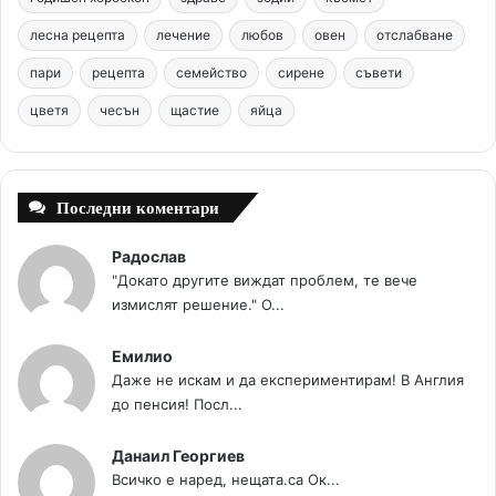
o
r
b
g
m
лесна рецепта
лечение
любов
овен
отслабване
o
e
e
r
пари
рецепта
семейство
сирене
съвети
цветя
чесън
k
щастие
s
яйца
a
t
m
Последни коментари
Радослав
"Докато другите виждат проблем, те вече
измислят решение." О...
Емилио
Даже не искам и да експериментирам! В Англия
до пенсия! Посл...
Данаил Георгиев
Всичко е наред, нещата.са Ок...