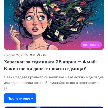
езотерика
април 27, 2025
0
2 675
Хороскоп за седмицата 28 април – 4 май:
Какво ще ни донесе новата седмица?
Овен Следете кръвното си налягане – възможно е да падне
или да се повиши рязко. Внимавайте също с препаратите
за…
Прочети още »