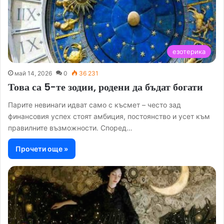
езотерика
май 14, 2026
0
36 231
Това са 5-те зодии, родени да бъдат богати
Парите невинаги идват само с късмет – често зад
финансовия успех стоят амбиция, постоянство и усет към
правилните възможности. Според…
Прочети още »