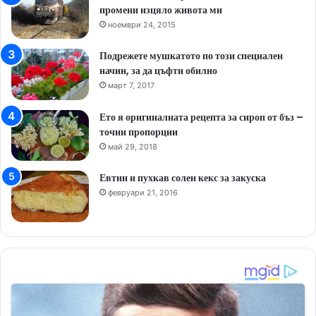
промени изцяло живота ми
ноември 24, 2015
Подрежете мушкатото по този специален
начин, за да цъфти обилно
март 7, 2017
Ето я оригиналната рецепта за сироп от бъз –
точни пропорции
май 29, 2018
Евтин и пухкав солен кекс за закуска
февруари 21, 2016