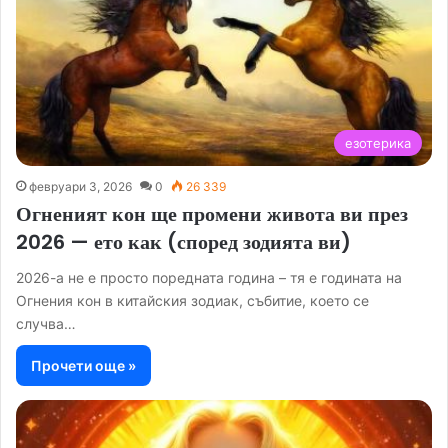
езотерика
февруари 3, 2026
0
26 339
Огненият кон ще промени живота ви през
2026 — ето как (според зодията ви)
2026-а не е просто поредната година – тя е годината на
Огнения кон в китайския зодиак, събитие, което се
случва…
Прочети още »