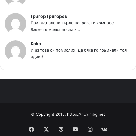
Григор Григоров
При възпалено гърло направете компрес.
Вземете малка носна к...
Koko
И аз това си помислих! Да бяха го гръмнали тоя
идиот!...
© Copyright 2015, https://novinibg.net
Facebook
X
Pinterest
YouTube
Instagram
vk.com