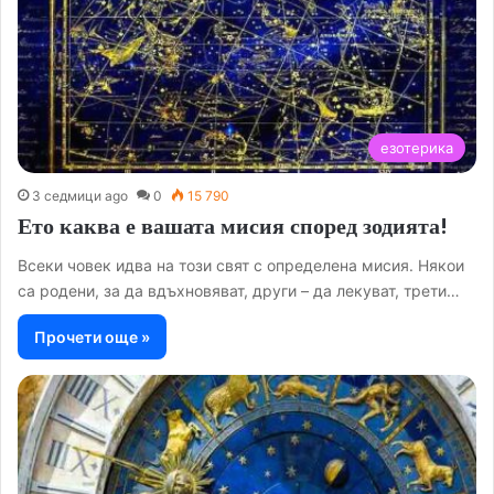
езотерика
3 седмици ago
0
15 790
Ето каква е вашата мисия според зодията!
Всеки човек идва на този свят с определена мисия. Някои
са родени, за да вдъхновяват, други – да лекуват, трети…
Прочети още »