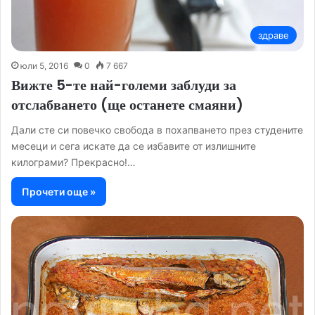
здраве
юли 5, 2016
0
7 667
Вижте 5-те най-големи заблуди за
отслабването (ще останете смаяни)
Дали сте си повечко свобода в похапването през студените
месеци и сега искате да се избавите от излишните
килограми? Прекрасно!…
Прочети още »