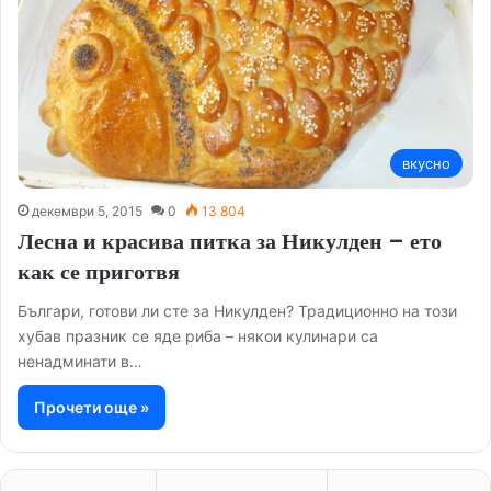
вкусно
декември 5, 2015
0
13 804
Лесна и красива питка за Никулден – ето
как се приготвя
Българи, готови ли сте за Никулден? Традиционно на този
хубав празник се яде риба – някои кулинари са
ненадминати в…
Прочети още »