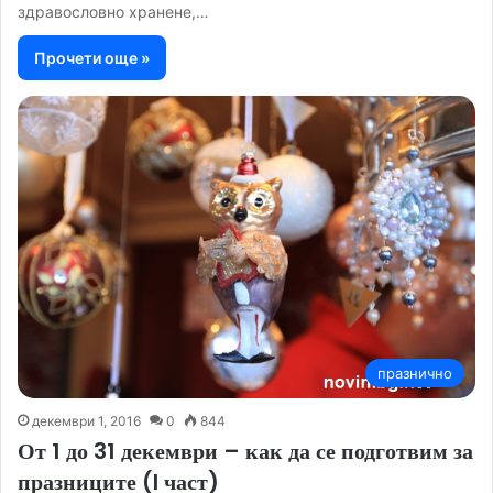
здравословно хранене,…
Прочети още »
празнично
декември 1, 2016
0
844
От 1 до 31 декември – как да се подготвим за
празниците (I част)