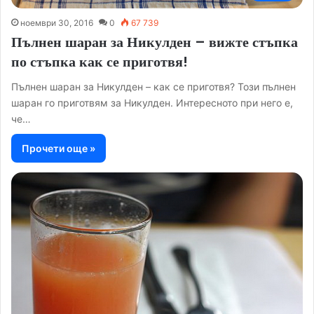
ноември 30, 2016
0
67 739
Пълнен шаран за Никулден – вижте стъпка
по стъпка как се приготвя!
Пълнен шаран за Никулден – как се приготвя? Този пълнен
шаран го приготвям за Никулден. Интересното при него е,
че…
Прочети още »