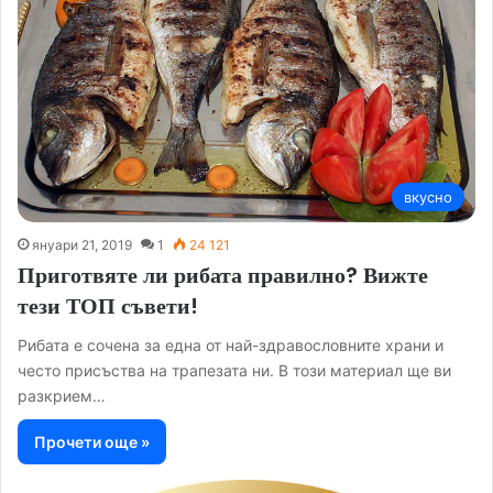
вкусно
януари 21, 2019
1
24 121
Приготвяте ли рибата правилно? Вижте
тези ТОП съвети!
Рибата е сочена за една от най-здравословните храни и
често присъства на трапезата ни. В този материал ще ви
разкрием…
Прочети още »