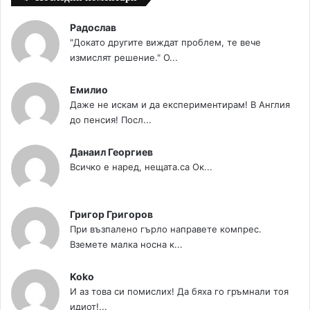
Радослав
"Докато другите виждат проблем, те вече
измислят решение." О...
Емилио
Даже не искам и да експериментирам! В Англия
до пенсия! Посл...
Данаил Георгиев
Всичко е наред, нещата.са Ок...
Григор Григоров
При възпалено гърло направете компрес.
Вземете малка носна к...
Koko
И аз това си помислих! Да бяха го гръмнали тоя
идиот!...