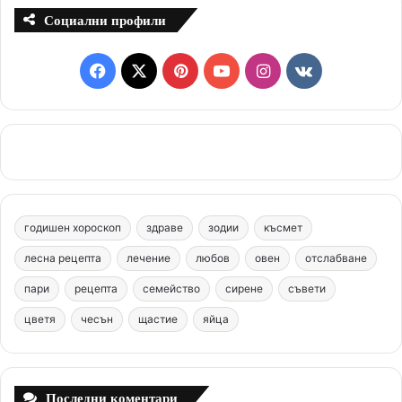
Социални профили
F
X
P
Y
I
v
a
i
o
n
k
c
n
u
s
.
e
t
T
t
c
b
e
u
a
o
годишен хороскоп
здраве
зодии
късмет
o
r
b
g
m
лесна рецепта
лечение
любов
овен
отслабване
o
e
e
r
пари
рецепта
семейство
сирене
съвети
цветя
чесън
k
щастие
s
яйца
a
t
m
Последни коментари