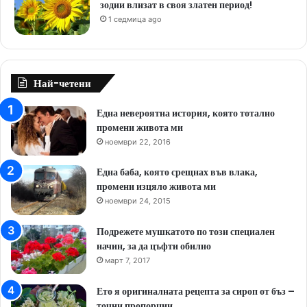
зодии влизат в своя златен период!
1 седмица ago
Най-четени
Една невероятна история, която тотално
промени живота ми
ноември 22, 2016
Една баба, която срещнах във влака,
промени изцяло живота ми
ноември 24, 2015
Подрежете мушкатото по този специален
начин, за да цъфти обилно
март 7, 2017
Ето я оригиналната рецепта за сироп от бъз –
точни пропорции