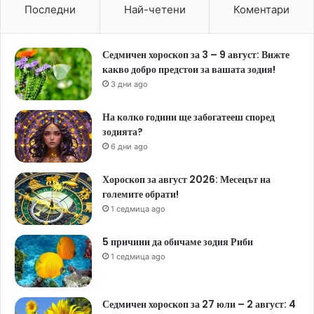
Последни
Най-четени
Коментари
Седмичен хороскоп за 3 – 9 август: Вижте
какво добро предстои за вашата зодия!
3 дни ago
На колко години ще забогатееш според
зодията?
6 дни ago
Хороскоп за август 2026: Месецът на
големите обрати!
1 седмица ago
5 причини да обичаме зодия Риби
1 седмица ago
Седмичен хороскоп за 27 юли – 2 август: 4