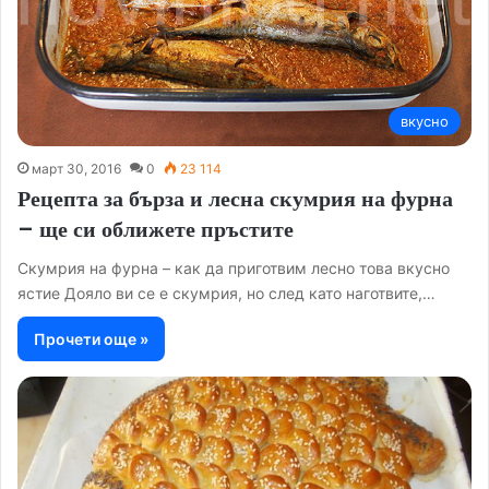
вкусно
март 30, 2016
0
23 114
Рецепта за бърза и лесна скумрия на фурна
– ще си оближете пръстите
Скумрия на фурна – как да приготвим лесно това вкусно
ястие Дояло ви се е скумрия, но след като наготвите,…
Прочети още »