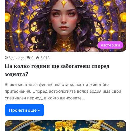
езотерика
6 дни ago
0
6 018
На колко години ще забогатееш според
зодията?
Всеки мечтае за финансова стабилност и живот без
притеснения. Според астрологията всяка зодия има свой
специален период, в който шансовете…
Прочети още »