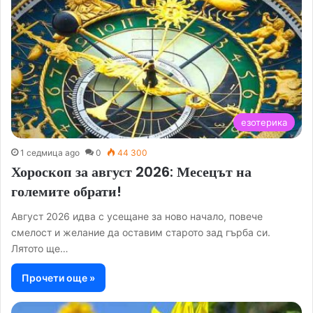
езотерика
1 седмица ago
0
44 300
Хороскоп за август 2026: Месецът на
големите обрати!
Август 2026 идва с усещане за ново начало, повече
смелост и желание да оставим старото зад гърба си.
Лятото ще…
Прочети още »