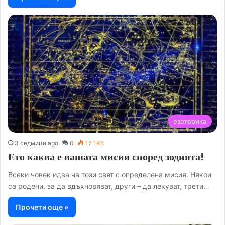
езотерика
3 седмици ago
0
17 145
Ето каква е вашата мисия според зодията!
Всеки човек идва на този свят с определена мисия. Някои
са родени, за да вдъхновяват, други – да лекуват, трети…
Прочети още »