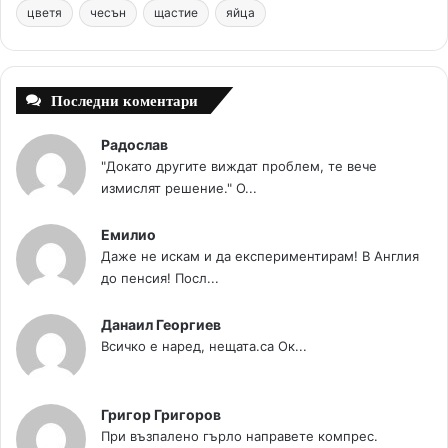
цветя
чесън
k
щастие
s
яйца
a
t
m
Последни коментари
Радослав
"Докато другите виждат проблем, те вече
измислят решение." О...
Емилио
Даже не искам и да експериментирам! В Англия
до пенсия! Посл...
Данаил Георгиев
Всичко е наред, нещата.са Ок...
Григор Григоров
При възпалено гърло направете компрес.