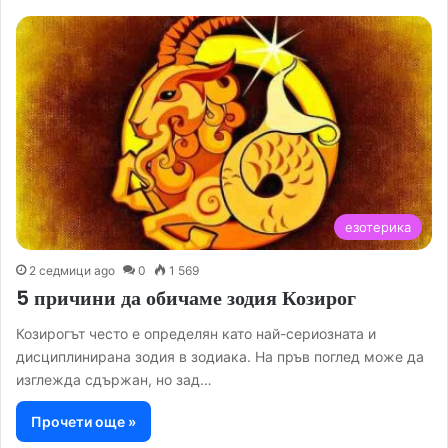
езотерика
2 седмици ago
0
1 569
5 причини да обичаме зодия Козирог
Козирогът често е определян като най-сериозната и
дисциплинирана зодия в зодиака. На пръв поглед може да
изглежда сдържан, но зад…
Прочети още »