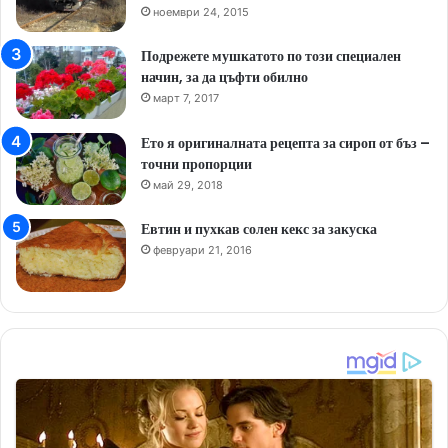
ноември 24, 2015
Подрежете мушкатото по този специален
начин, за да цъфти обилно
март 7, 2017
Ето я оригиналната рецепта за сироп от бъз –
точни пропорции
май 29, 2018
Евтин и пухкав солен кекс за закуска
февруари 21, 2016