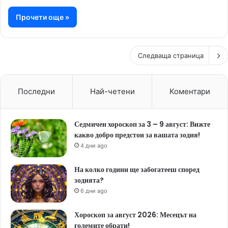
Прочети още »
Следваща страница
Последни
Най-четени
Коментари
Седмичен хороскоп за 3 – 9 август: Вижте
какво добро предстои за вашата зодия!
4 дни ago
На колко години ще забогатееш според
зодията?
6 дни ago
Хороскоп за август 2026: Месецът на
големите обрати!