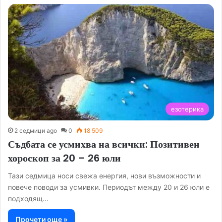
езотерика
2 седмици ago
0
18 509
Съдбата се усмихва на всички: Позитивен
хороскоп за 20 – 26 юли
Тази седмица носи свежа енергия, нови възможности и
повече поводи за усмивки. Периодът между 20 и 26 юли е
подходящ…
Прочети още »