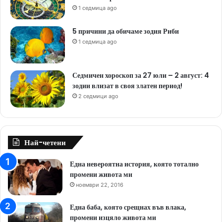
1 седмица ago
5 причини да обичаме зодия Риби
1 седмица ago
Седмичен хороскоп за 27 юли – 2 август: 4
зодии влизат в своя златен период!
2 седмици ago
Най-четени
Една невероятна история, която тотално
промени живота ми
ноември 22, 2016
Една баба, която срещнах във влака,
промени изцяло живота ми