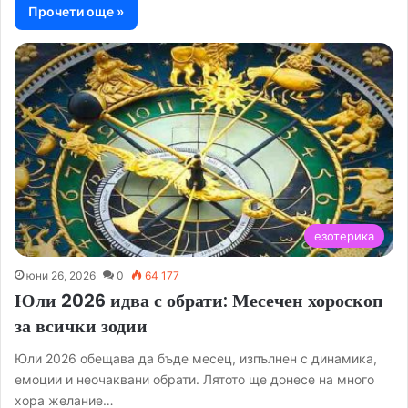
Прочети още »
езотерика
юни 26, 2026
0
64 177
Юли 2026 идва с обрати: Месечен хороскоп
за всички зодии
Юли 2026 обещава да бъде месец, изпълнен с динамика,
емоции и неочаквани обрати. Лятото ще донесе на много
хора желание…