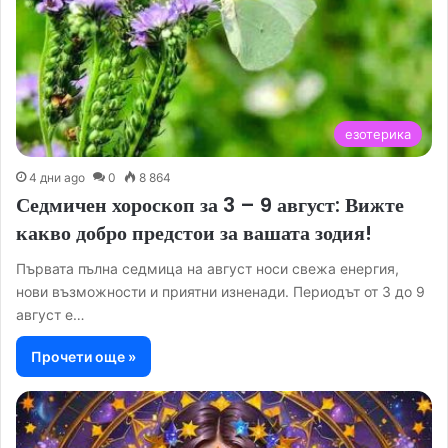
езотерика
4 дни ago
0
8 864
Седмичен хороскоп за 3 – 9 август: Вижте
какво добро предстои за вашата зодия!
Първата пълна седмица на август носи свежа енергия,
нови възможности и приятни изненади. Периодът от 3 до 9
август е…
Прочети още »