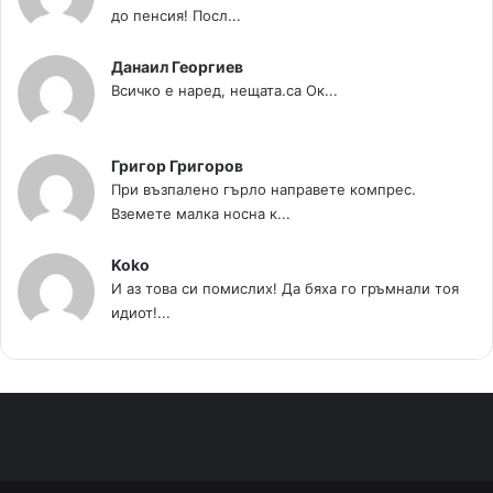
до пенсия! Посл...
Данаил Георгиев
Всичко е наред, нещата.са Ок...
Григор Григоров
При възпалено гърло направете компрес.
Вземете малка носна к...
Koko
И аз това си помислих! Да бяха го гръмнали тоя
идиот!...