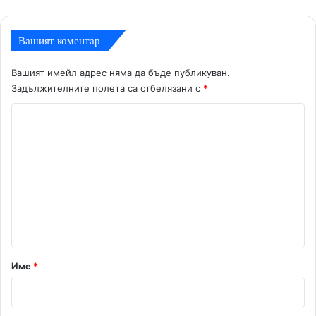
Вашият коментар
Вашият имейл адрес няма да бъде публикуван.
Задължителните полета са отбелязани с
*
К
о
м
е
н
т
а
р
Име
*
:
*