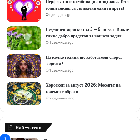
Перфектните комбинации в зодиака: Тези
зодии сякаш са създадени една за друга!
един ден ago
Седмичен хороскоп за 3 – 9 август: Вижте
какво добро предстои за вашата зодия!
1 седмица ago
На колко години ще забогатееш според
зодията?
1 седмица ago
Хороскоп за август 2026: Месецът на
големите обрати!
2 седмици ago
Най-четени