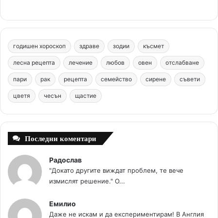
e
t
T
t
c
b
e
u
a
o
годишен хороскоп
здраве
зодии
късмет
o
r
b
g
m
лесна рецепта
лечение
любов
овен
отслабване
o
e
e
r
пари
рак
рецепта
семейство
сирене
съвети
цветя
чесън
k
щастие
s
a
t
m
Последни коментари
Радослав
"Докато другите виждат проблем, те вече
измислят решение." О...
Емилио
Даже не искам и да експериментирам! В Англия