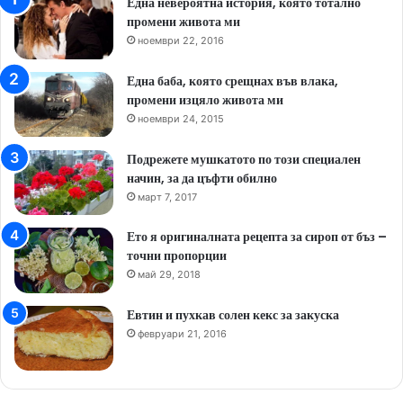
Една невероятна история, която тотално
промени живота ми
ноември 22, 2016
Една баба, която срещнах във влака,
промени изцяло живота ми
ноември 24, 2015
Подрежете мушкатото по този специален
начин, за да цъфти обилно
март 7, 2017
Ето я оригиналната рецепта за сироп от бъз –
точни пропорции
май 29, 2018
Евтин и пухкав солен кекс за закуска
февруари 21, 2016