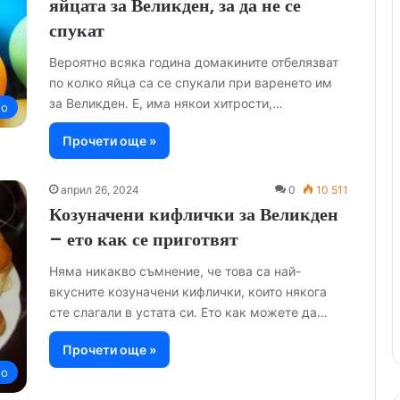
яйцата за Великден, за да не се
спукат
Вероятно всяка година домакините отбелязват
по колко яйца са се спукали при варенето им
за Великден. Е, има някои хитрости,…
но
Прочети още »
април 26, 2024
0
10 511
Козуначени кифлички за Великден
– ето как се приготвят
Няма никакво съмнение, че това са най-
вкусните козуначени кифлички, които някога
сте слагали в устата си. Ето как можете да…
Прочети още »
но