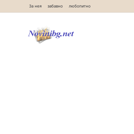
За нея
забавно
любопитно