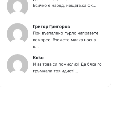
Всичко е наред, нещата.са Ок...
Григор Григоров
При възпалено гърло направете
компрес. Вземете малка носна
к...
Koko
И аз това си помислих! Да бяха го
гръмнали тоя идиот!...