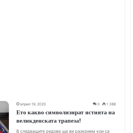
април 19, 2020
0
1 388
Ето какво символизират ястията на
великденската трапеза!
В следващите редове ще ви разкрием кои са