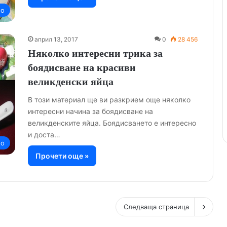
но
април 13, 2017
0
28 456
Няколко интересни трика за
боядисване на красиви
великденски яйца
В този материал ще ви разкрием още няколко
интересни начина за боядисване на
великденските яйца. Боядисването е интересно
и доста…
но
Прочети още »
Следваща страница