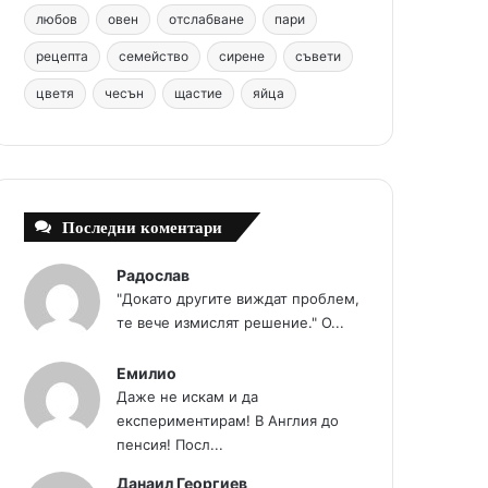
любов
овен
отслабване
пари
t
m
рецепта
семейство
сирене
съвети
цветя
чесън
щастие
яйца
Последни коментари
Радослав
"Докато другите виждат проблем,
те вече измислят решение." О...
Емилио
Даже не искам и да
експериментирам! В Англия до
пенсия! Посл...
Данаил Георгиев