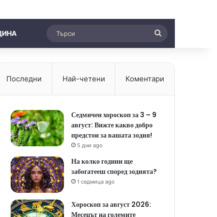
Търси
ДИНА
Последни
Най-четени
Коментари
Седмичен хороскоп за 3 – 9
август: Вижте какво добро
предстои за вашата зодия!
5 дни ago
На колко години ще
забогатееш според зодията?
1 седмица ago
Хороскоп за август 2026:
Месецът на големите