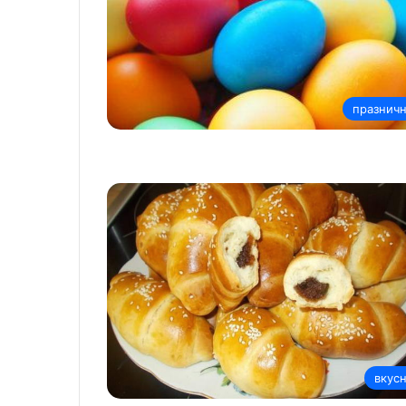
празнич
вкус