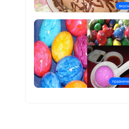
вкус
празнич