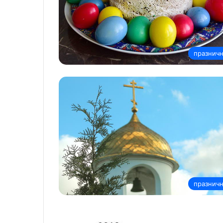
празнич
празнич