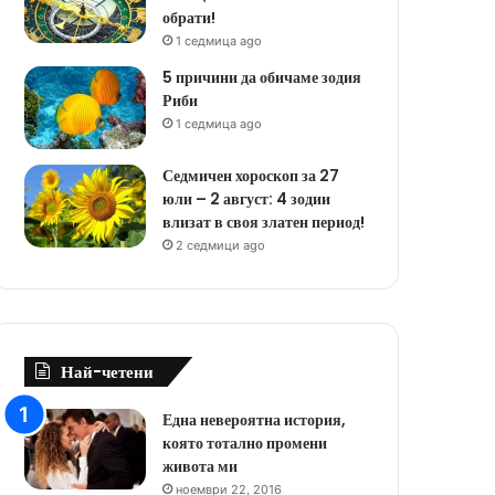
обрати!
1 седмица ago
5 причини да обичаме зодия
Риби
1 седмица ago
Седмичен хороскоп за 27
юли – 2 август: 4 зодии
влизат в своя златен период!
2 седмици ago
Най-четени
Една невероятна история,
която тотално промени
живота ми
ноември 22, 2016