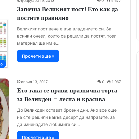
февруари 19, 2018
0
4 677
Започна Великият пост! Ето как да
постите правилно
Великият пост вече е във владението си. За
всички онези, които са решили да постят, този
материал ще им е…
Прочети още »
но
април 13, 2017
0
1 967
Ето така се прави празнична торта
за Великден – лесна и красива
До Великден остават броени дни. Ако все още
не сте решили какъв десерт да направите, за
да изненадате любимите си…
Прочети още »