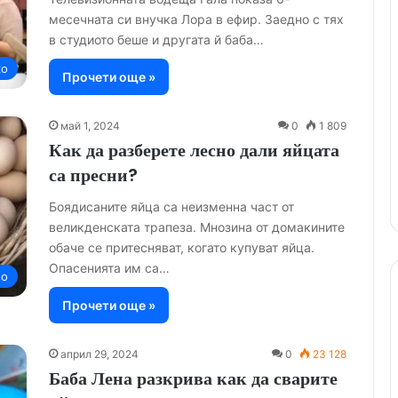
месечната си внучка Лора в ефир. Заедно с тях
в студиото беше и другата й баба…
ко
Прочети още »
май 1, 2024
0
1 809
Как да разберете лесно дали яйцата
са пресни?
Боядисаните яйца са неизменна част от
великденската трапеза. Мнозина от домакините
обаче се притесняват, когато купуват яйца.
Опасенията им са…
но
Прочети още »
април 29, 2024
0
23 128
Баба Лена разкрива как да сварите