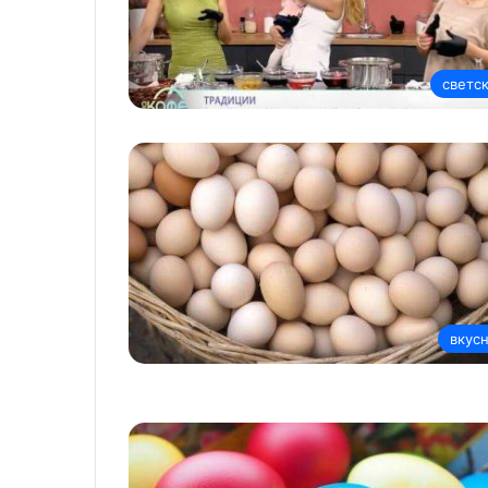
светс
вкус