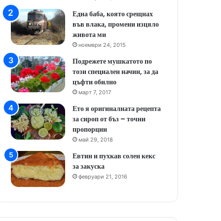
Една баба, която срещнах
във влака, промени изцяло
живота ми
ноември 24, 2015
Подрежете мушкатото по
този специален начин, за да
цъфти обилно
март 7, 2017
Ето я оригиналната рецепта
за сироп от бъз – точни
пропорции
май 29, 2018
Евтин и пухкав солен кекс
за закуска
февруари 21, 2016