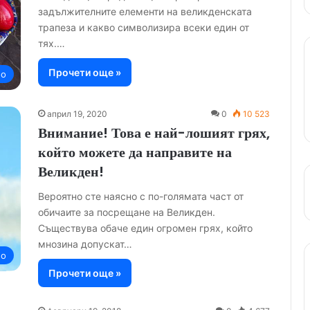
задължителните елементи на великденската
трапеза и какво символизира всеки един от
тях.…
Прочети още »
но
април 19, 2020
0
10 523
Внимание! Това е най-лошият грях,
който можете да направите на
Великден!
Вероятно сте наясно с по-голямата част от
обичаите за посрещане на Великден.
Съществува обаче един огромен грях, който
мнозина допускат…
но
Прочети още »