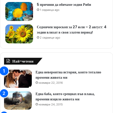
5 причини да обичаме зодия Риби
1 седмица ago
Седмичен хороскоп за 27 юли – 2 август: 4
зодии влизат в своя златен период!
2 седмици ago
Най-четени
Една невероятна история, която тотално
промени живота ми
ноември 22, 2016
Една баба, която срещнах във влака,
промени изцяло живота ми
ноември 24, 2015