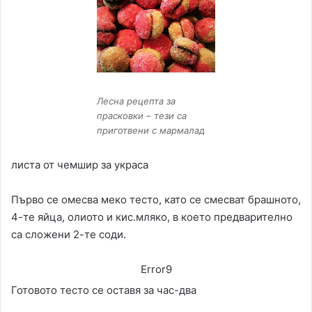
Лесна рецепта за
прасковки – тези са
приготвени с мармалад
листа от чемшир за украса
Първо се омесва меко тесто, като се смесват брашното,
4-те яйца, олиото и кис.мляко, в което предварително
са сложени 2-те соди.
Error9
Готовото тесто се оставя за час-два