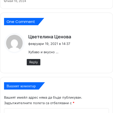
май 16, 2024
One Comment
к
Цветелина Ценова
а
февруари 19, 2021 в 14:37
з
Хубаво и вкусно …
а
:
Reply
Вашият коментар
Вашият имейл адрес няма да бъде публикуван.
Задължителните полета са отбелязани с
*
К