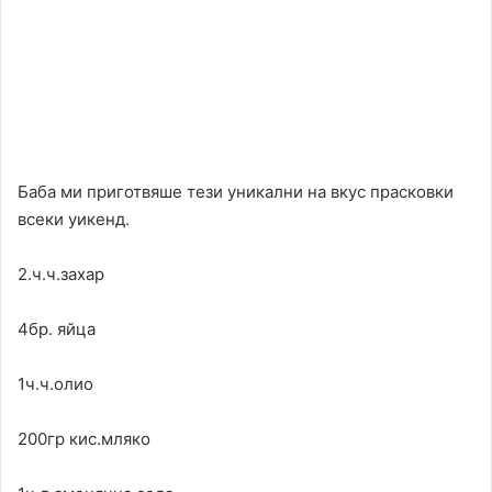
Баба ми приготвяше тези уникални на вкус прасковки
всеки уикенд.
2.ч.ч.захар
4бр. яйца
1ч.ч.олио
200гр кис.мляко