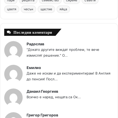
пари
рецепта
семейство
сирене
съвети
цветя
чесън
k
щастие
s
яйца
a
t
m
Последни коментари
Радослав
"Докато другите виждат проблем, те вече
измислят решение." О...
Емилио
Даже не искам и да експериментирам! В Англия
до пенсия! Посл...
Данаил Георгиев
Всичко е наред, нещата.са Ок...
Григор Григоров