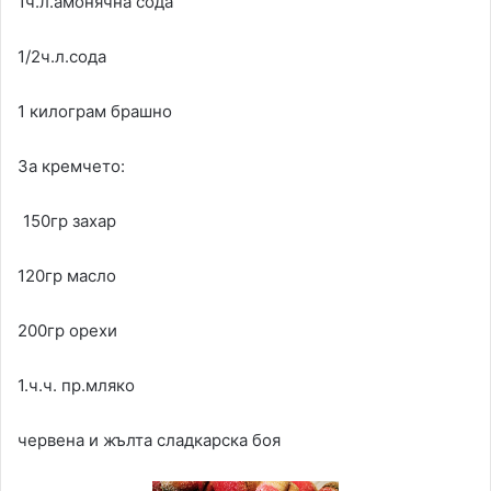
1ч.л.амонячна сода
1/2ч.л.сода
1 килограм брашно
За кремчето:
150гр захар
120гр масло
200гр орехи
1.ч.ч. пр.мляко
червена и жълта сладкарска боя