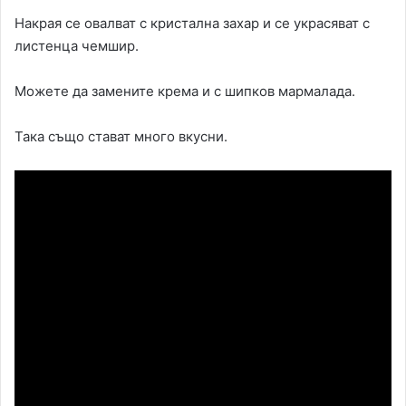
Накрая се овалват с кристална захар и се украсяват с
листенца чемшир.
Можете да замените крема и с шипков мармалада.
Така също стават много вкусни.