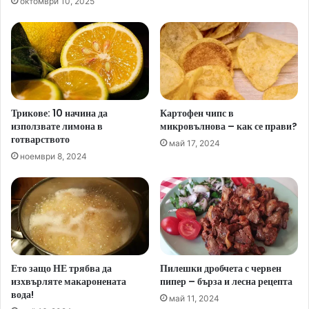
октомври 10, 2025
Трикове: 10 начина да
Картофен чипс в
използвате лимона в
микровълнова – как се прави?
готварството
май 17, 2024
ноември 8, 2024
Ето защо НЕ трябва да
Пилешки дробчета с червен
изхвърляте макаронената
пипер – бърза и лесна рецепта
вода!
май 11, 2024