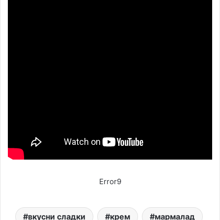
Error9
вкусни сладки
крем
мармалад