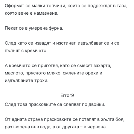
Оформят се малки топчици, които се подреждат в тава,
която вече е намазнена.
Пекат се в умерена фурна.
След като се извадят и изстинат, издълбават се и се
пълнят с кремчето.
А кремчето се приготвя, като се смесят захарта,
маслото, прясното мляко, смлените орехи и
издълбаните трохи.
Error9
След това прасковките се слепват по двойки.
От едната страна прасковките се потапят в жълта боя,
разтворена във вода, а от другата – в червена.