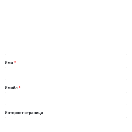
о
м
е
н
т
а
р
Име
*
:
*
Имейл
*
Интернет страница