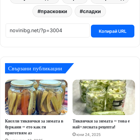
прасковки
сладки
Копирай URL
Свързани публикации
Кисели тиквички за зимата в
Тиквички за зимата – това е
буркани – ето как ги
най-лесната рецепта!
приготвям аз
юни 24, 2025