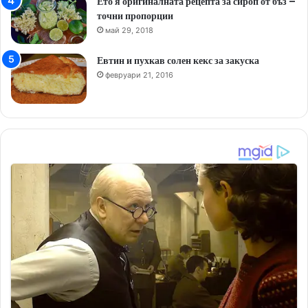
Ето я оригиналната рецепта за сироп от бъз –
точни пропорции
май 29, 2018
Евтин и пухкав солен кекс за закуска
февруари 21, 2016