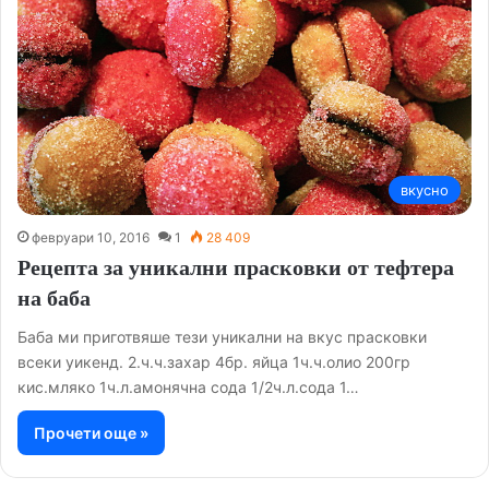
вкусно
февруари 10, 2016
1
28 409
Рецепта за уникални прасковки от тефтера
на баба
Баба ми приготвяше тези уникални на вкус прасковки
всеки уикенд. 2.ч.ч.захар 4бр. яйца 1ч.ч.олио 200гр
кис.мляко 1ч.л.амонячна сода 1/2ч.л.сода 1…
Прочети още »