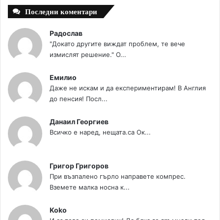
Последни коментари
Радослав
"Докато другите виждат проблем, те вече
измислят решение." О...
Емилио
Даже не искам и да експериментирам! В Англия
до пенсия! Посл...
Данаил Георгиев
Всичко е наред, нещата.са Ок...
Григор Григоров
При възпалено гърло направете компрес.
Вземете малка носна к...
Koko