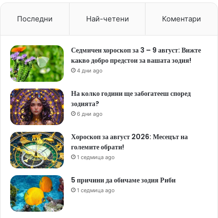
Последни
Най-четени
Коментари
Седмичен хороскоп за 3 – 9 август: Вижте
какво добро предстои за вашата зодия!
4 дни ago
На колко години ще забогатееш според
зодията?
6 дни ago
Хороскоп за август 2026: Месецът на
големите обрати!
1 седмица ago
5 причини да обичаме зодия Риби
1 седмица ago