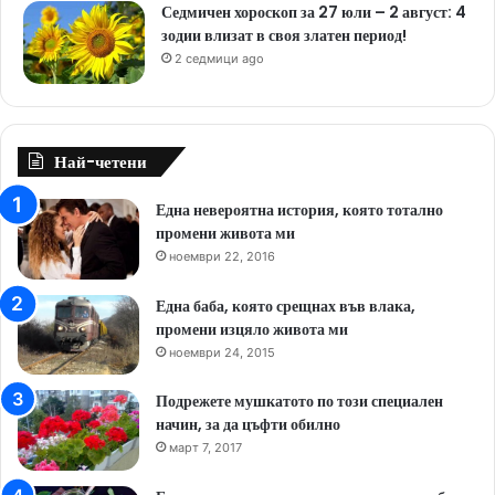
Седмичен хороскоп за 27 юли – 2 август: 4
зодии влизат в своя златен период!
2 седмици ago
Най-четени
Една невероятна история, която тотално
промени живота ми
ноември 22, 2016
Една баба, която срещнах във влака,
промени изцяло живота ми
ноември 24, 2015
Подрежете мушкатото по този специален
начин, за да цъфти обилно
март 7, 2017