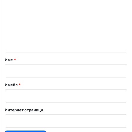
о
м
е
н
т
а
р
Име
*
:
*
Имейл
*
Интернет страница