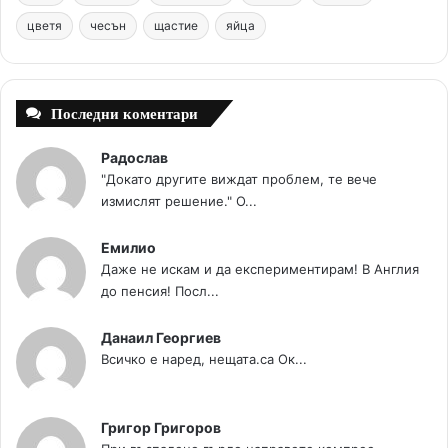
цветя
чесън
k
щастие
s
яйца
a
t
m
Последни коментари
Радослав
"Докато другите виждат проблем, те вече
измислят решение." О...
Емилио
Даже не искам и да експериментирам! В Англия
до пенсия! Посл...
Данаил Георгиев
Всичко е наред, нещата.са Ок...
Григор Григоров