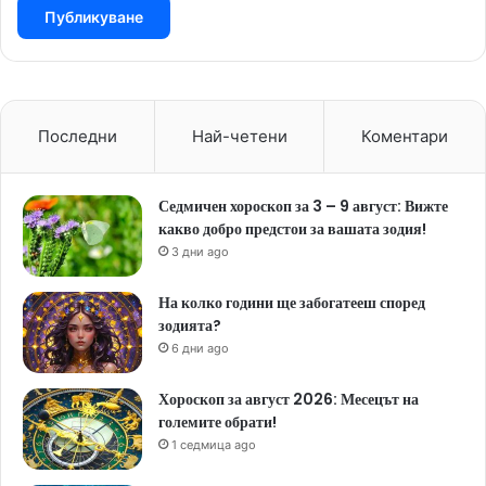
Последни
Най-четени
Коментари
Седмичен хороскоп за 3 – 9 август: Вижте
какво добро предстои за вашата зодия!
3 дни ago
На колко години ще забогатееш според
зодията?
6 дни ago
Хороскоп за август 2026: Месецът на
големите обрати!
1 седмица ago