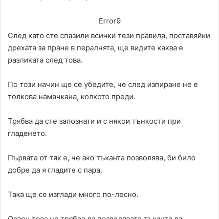
Error9
След като сте спазили всички тези правила, поставяйки
дрехата за пране в пералнята, ще видите каква е
разликата след това.
По този начин ще се убедите, че след изпиране не е
толкова намачкана, колкото преди.
Трябва да сте запознати и с някои тънкости при
гладенето.
Първата от тях е, че ако тъканта позволява, би било
добре да я гладите с пара.
Така ще се изглади много по-лесно.
Освен това не трябва да позволявате тъканта да