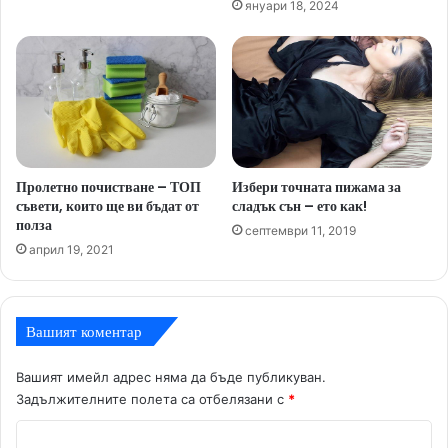
януари 18, 2024
Пролетно почистване – ТОП
Избери точната пижама за
съвети, които ще ви бъдат от
сладък сън – ето как!
полза
септември 11, 2019
април 19, 2021
Вашият коментар
Вашият имейл адрес няма да бъде публикуван.
Задължителните полета са отбелязани с
*
К