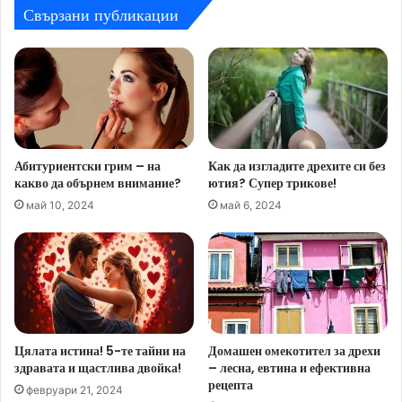
Свързани публикации
Абитуриентски грим – на
Как да изгладите дрехите си без
какво да обърнем внимание?
ютия? Супер трикове!
май 10, 2024
май 6, 2024
Цялата истина! 5-те тайни на
Домашен омекотител за дрехи
здравата и щастлива двойка!
– лесна, евтина и ефективна
рецепта
февруари 21, 2024