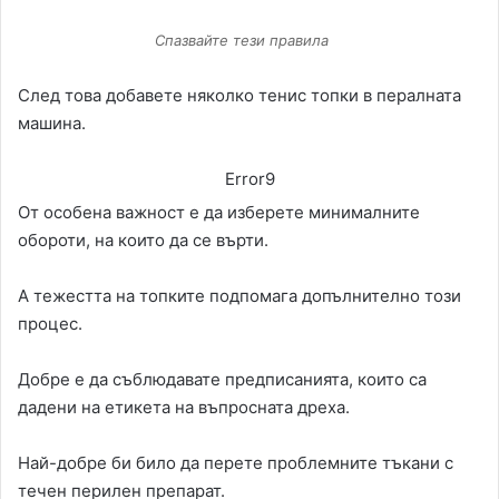
Спазвайте тези правила
След това добавете няколко тенис топки в пералната
машина.
Error9
От особена важност е да изберете минималните
обороти, на които да се върти.
А тежестта на топките подпомага допълнително този
процес.
Добре е да съблюдавате предписанията, които са
дадени на етикета на въпросната дреха.
Най-добре би било да перете проблемните тъкани с
течен перилен препарат.