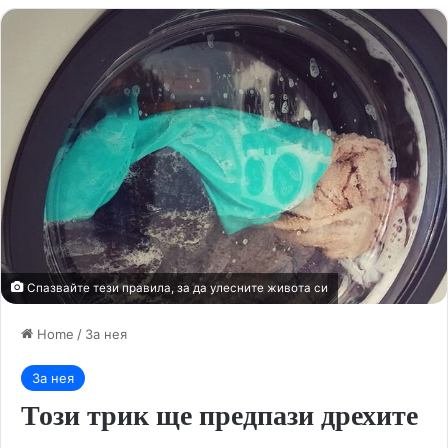
Спазвайте тези правила, за да улесните живота си
Home
/
За нея
За нея
Този трик ще предпази дрехите