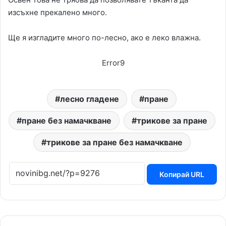
изсъхне прекалено много.
Ще я изгладите много по-лесно, ако е леко влажна.
Error9
лесно гладене
пране
пране без намачкване
трикове за пране
трикове за пране без намачкване
Копирай URL