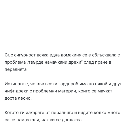
Със сигурност всяка една домакиня се е сблъсквала с
проблема „твърде намачкани дрехи“ след пране в
пералнята.
Истината е, че във всеки гардероб има по някой и друг
чифт дрехи с проблемни материи, които се мачкат
доста лесно.
Когато ги изкарате от пералнята и видите колко много
са се намачкали, чак ви се доплаква.