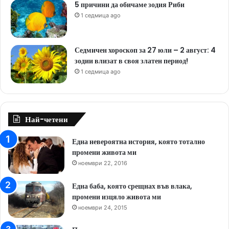
5 причини да обичаме зодия Риби
1 седмица ago
Седмичен хороскоп за 27 юли – 2 август: 4
зодии влизат в своя златен период!
1 седмица ago
Най-четени
Една невероятна история, която тотално
промени живота ми
ноември 22, 2016
Една баба, която срещнах във влака,
промени изцяло живота ми
ноември 24, 2015