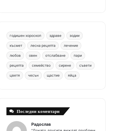
b
e
u
a
o
o
r
b
g
m
o
e
e
r
годишен хороскоп
здраве
зодии
k
s
a
късмет
лесна рецепта
лечение
любов
овен
отслабване
пари
t
m
рецепта
семейство
сирене
съвети
цветя
чесън
щастие
яйца
Последни коментари
Радослав
"Докато другите виждат проблем,