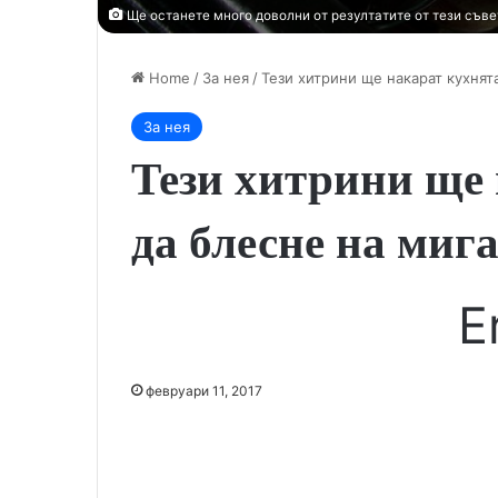
Ще останете много доволни от резултатите от тези съве
Home
/
За нея
/
Тези хитрини ще накарат кухнят
За нея
Тези хитрини ще 
да блесне на миг
E
февруари 11, 2017