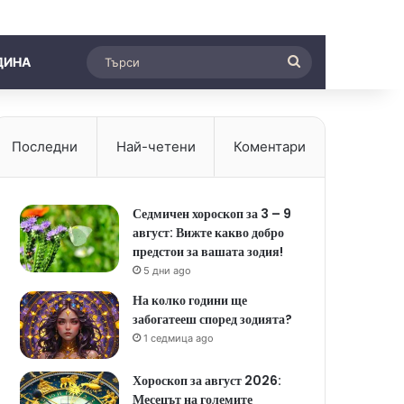
Търси
ДИНА
Последни
Най-четени
Коментари
Седмичен хороскоп за 3 – 9
август: Вижте какво добро
предстои за вашата зодия!
5 дни ago
На колко години ще
забогатееш според зодията?
1 седмица ago
Хороскоп за август 2026:
Месецът на големите