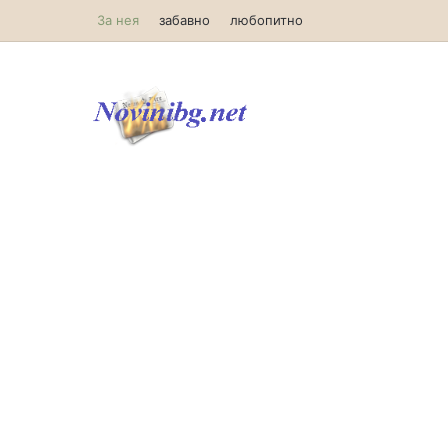
За нея
забавно
любопитно