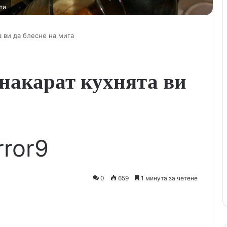
ти
а ви да блесне на мига
накарат кухнята ви
а
rror9
0
659
1 минута за четене