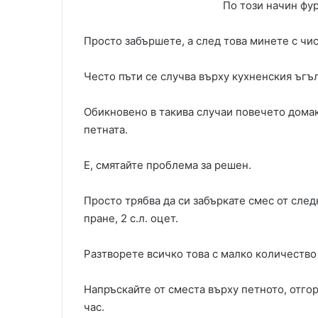
По този начин фур
Просто забършете, а след това минете с чис
Често пъти се случва върху кухненския ъгъл
Обикновено в такива случаи повечето домаки
петната.
Е, смятайте проблема за решен.
Просто трябва да си забъркате смес от следн
пране, 2 с.л. оцет.
Разтворете всичко това с малко количество
Напръскайте от сместа върху петното, отгор
час.