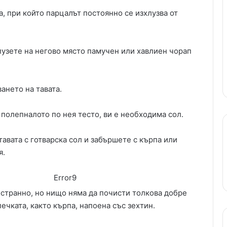
, при който парцалът постоянно се изхлузва от
узете на негово място памучен или хавлиен чорап
ането на тавата.
 полепналото по нея тесто, ви е необходима сол.
авата с готварска сол и забършете с кърпа или
я.
Error9
 странно, но нищо няма да почисти толкова добре
ечката, както кърпа, напоена със зехтин.