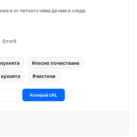
чка и от петното няма да има и следа.
Error9
кухнята
лесно почистване
 кухнята
чистене
Копирай URL