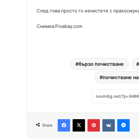
След това просто го изчистете с прахосмука
Снимка:Pixabay.com
бързо почистване
почистване на
Facebook
X
Pinterest
VKontakte
Messenger
Share