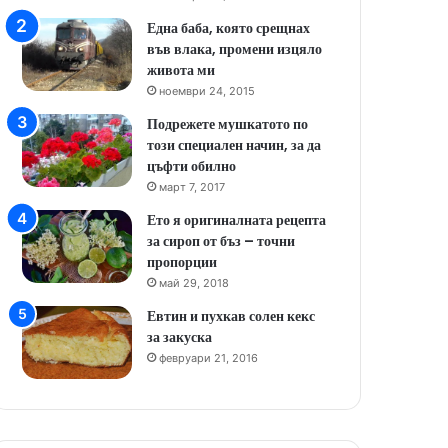
Една баба, която срещнах
във влака, промени изцяло
живота ми
ноември 24, 2015
Подрежете мушкатото по
този специален начин, за да
цъфти обилно
март 7, 2017
Ето я оригиналната рецепта
за сироп от бъз – точни
пропорции
май 29, 2018
Евтин и пухкав солен кекс
за закуска
февруари 21, 2016