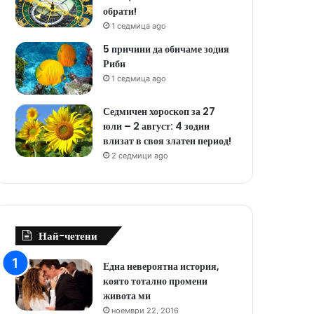
обрати!
1 седмица ago
5 причини да обичаме зодия
Риби
1 седмица ago
Седмичен хороскоп за 27
юли – 2 август: 4 зодии
влизат в своя златен период!
2 седмици ago
Най-четени
Една невероятна история,
която тотално промени
живота ми
ноември 22, 2016