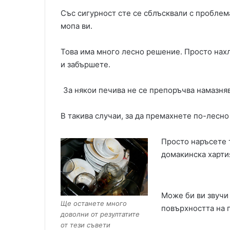
Със сигурност сте се сблъсквали с проблема
мопа ви.
Това има много лесно решение. Просто нахл
и забършете.
За някои печива не се препоръчва намазняв
В такива случаи, за да премахнете по-лесно
Просто наръсете т
домакинска харти
Може би ви звучи
Ще останете много
повърхността на п
доволни от резултатите
от тези съвети