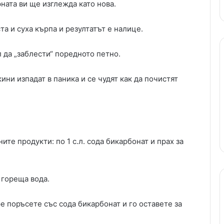
ната ви ще изглежда като нова.
та и суха кърпа и резултатът е налице.
 да „заблести“ поредното петно.
ни изпадат в паника и се чудят как да почистят
ите продукти: по 1 с.л. сода бикарбонат и прах за
 гореща вода.
е поръсете със сода бикарбонат и го оставете за