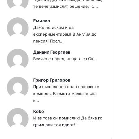
те вече измислят решение." О...
Емилио
Даже не искам и да
експериментирам! В Англия до
пенсия! Посл...
Данаил Георгиев
Всичко е наред, нещата.са Ок...
Григор Григоров
При възпалено гърло направете
компрес. Вземете малка носна
к...
Koko
И аз това си помислих! Да бяха го
гръмнали тоя идиот!...