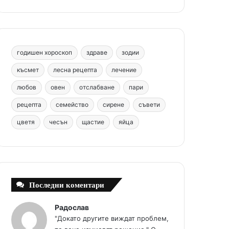
b
e
u
a
o
o
r
b
g
m
o
e
e
r
годишен хороскоп
здраве
зодии
k
s
a
късмет
лесна рецепта
лечение
любов
овен
отслабване
пари
t
m
рецепта
семейство
сирене
съвети
цветя
чесън
щастие
яйца
Последни коментари
Радослав
"Докато другите виждат проблем,