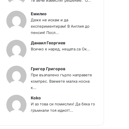
те вече измислят решение." О...
Емилио
Даже не искам и да
експериментирам! В Англия до
пенсия! Посл...
Данаил Георгиев
Всичко е наред, нещата.са Ок...
Григор Григоров
При възпалено гърло направете
компрес. Вземете малка носна
к...
Koko
И аз това си помислих! Да бяха го
гръмнали тоя идиот!...