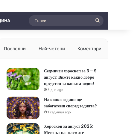
Търси
ДИНА
Последни
Най-четени
Коментари
Седмичен хороскоп за 3 – 9
август: Вижте какво добро
предстои за вашата зодия!
5 дни ago
На колко години ще
забогатееш според зодията?
1 седмица ago
Хороскоп за август 2026:
Месецът на големите