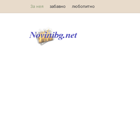
За нея
забавно
любопитно