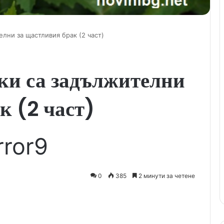
елни за щастливия брак (2 част)
ки са задължителни
к (2 част)
rror9
0
385
2 минути за четене