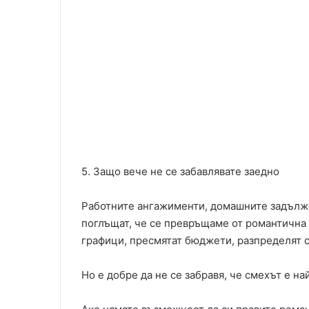
5. Защо вече не се забавлявате заедно
Работните ангажименти, домашните задълже
поглъщат, че се превръщаме от романтична 
графици, пресмятат бюджети, разпределят си
Но е добре да не се забравя, че смехът е н