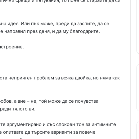
тични срещи и пътувания, то поне се старайте да си
на идея. Или пък може, преди да заспите, да се
е направил през деня, и да му благодарите.
астроение.
та неприятен проблем за всяка двойка, но няма как
юбов, а вие – не, той може да се почувства
ради тялото ви.
ите аргументирано и със спокоен тон за интимните
е опитвате да търсите варианти за повече