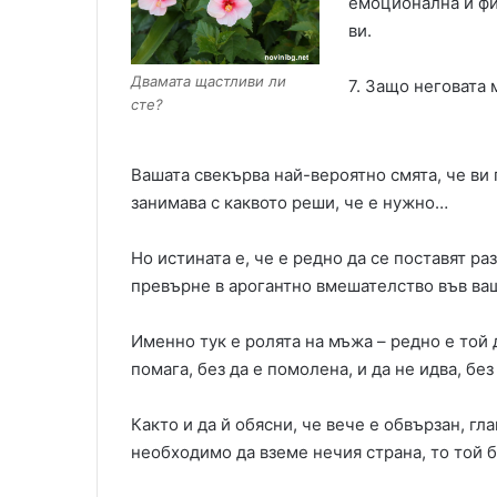
емоционална и фи
ви.
Двамата щастливи ли
7. Защо неговата 
сте?
Вашата свекърва най-вероятно смята, че ви п
занимава с каквото реши, че е нужно…
Но истината е, че е редно да се поставят ра
превърне в арогантно вмешателство във ва
Именно тук е ролята на мъжа – редно е той 
помага, без да е помолена, и да не идва, без
Както и да й обясни, че вече е обвързан, гла
необходимо да вземе нечия страна, то той б