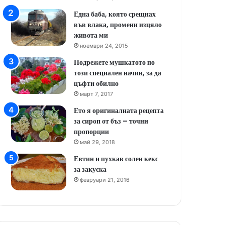
Една баба, която срещнах
във влака, промени изцяло
живота ми
ноември 24, 2015
Подрежете мушкатото по
този специален начин, за да
цъфти обилно
март 7, 2017
Ето я оригиналната рецепта
за сироп от бъз – точни
пропорции
май 29, 2018
Евтин и пухкав солен кекс
за закуска
февруари 21, 2016