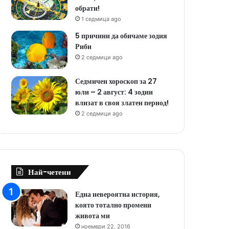
обрати!
1 седмица ago
5 причини да обичаме зодия
Риби
2 седмици ago
Седмичен хороскоп за 27
юли – 2 август: 4 зодии
влизат в своя златен период!
2 седмици ago
Най-четени
Една невероятна история,
която тотално промени
живота ми
ноември 22, 2016