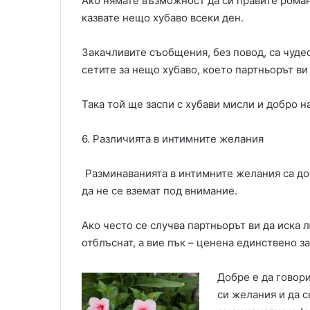
Ако нямате възможност да си правите роман
казвате нещо хубаво всеки ден.
Закачливите съобщения, без повод, са чудес
сетите за нещо хубаво, което партньорът ви 
Така той ще заспи с хубави мисли и добро н
6. Различията в интимните желания
Разминаванията в интимните желания са дос
да не се вземат под внимание.
Ако често се случва партньорът ви да иска л
отблъснат, а вие пък – ценена единствено за
Добре е да говор
си желания и да с