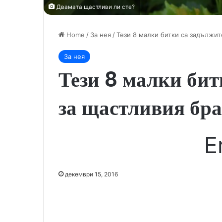
Двамата щастливи ли сте?
Home
/
За нея
/
Тези 8 малки битки са задължит
За нея
Тези 8 малки бит
за щастливия бра
E
декември 15, 2016