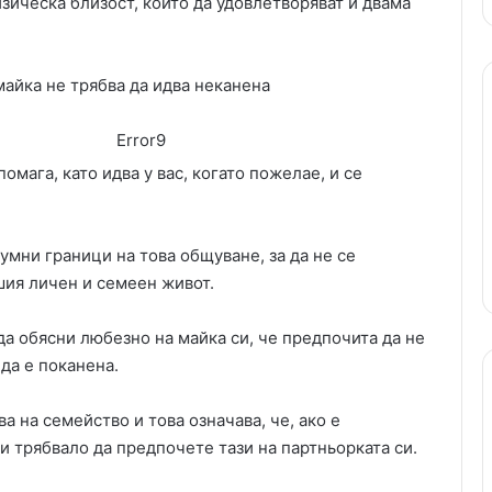
зическа близост, които да удовлетворяват и двама
майка не трябва да идва неканена
Error9
омага, като идва у вас, когато пожелае, и се
зумни граници на това общуване, за да не се
шия личен и семеен живот.
да обясни любезно на майка си, че предпочита да не
 да е поканена.
ва на семейство и това означава, че, ако е
и трябвало да предпочете тази на партньорката си.