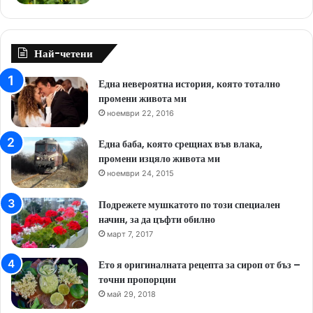
Най-четени
Една невероятна история, която тотално
промени живота ми
ноември 22, 2016
Една баба, която срещнах във влака,
промени изцяло живота ми
ноември 24, 2015
Подрежете мушкатото по този специален
начин, за да цъфти обилно
март 7, 2017
Ето я оригиналната рецепта за сироп от бъз –
точни пропорции
май 29, 2018