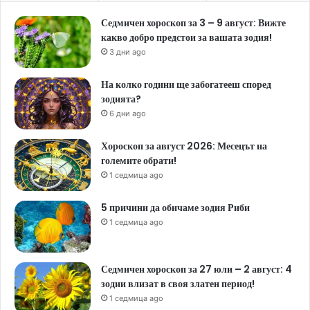
Седмичен хороскоп за 3 – 9 август: Вижте
какво добро предстои за вашата зодия!
3 дни ago
На колко години ще забогатееш според
зодията?
6 дни ago
Хороскоп за август 2026: Месецът на
големите обрати!
1 седмица ago
5 причини да обичаме зодия Риби
1 седмица ago
Седмичен хороскоп за 27 юли – 2 август: 4
зодии влизат в своя златен период!
1 седмица ago