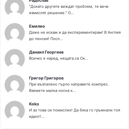
Радослав
"Докато другите виждат проблем, те вече
измислят решение." О...
Емилио
Даже не искам и да експериментирам! В Англия
до пенсия! Посл...
Данаил Георгиев
Всичко е наред, нещата.са Ок...
Григор Григоров
При възпалено гърло направете компрес.
Вземете малка носна к...
Koko
И аз това си помислих! Да бяха го гръмнали тоя
идиот!...