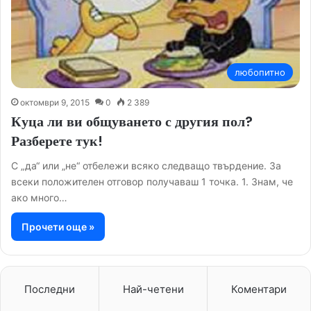
любопитно
октомври 9, 2015
0
2 389
Куца ли ви общуването с другия пол?
Разберете тук!
С „да“ или „не“ отбележи всяко следващо твърдение. За
всеки положителен отговор получаваш 1 точка. 1. Знам, че
ако много…
Прочети още »
Последни
Най-четени
Коментари