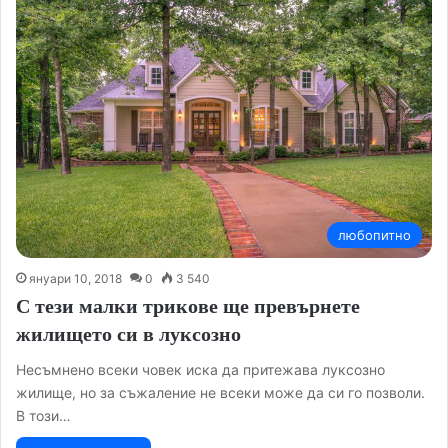
любопитно
януари 10, 2018
0
3 540
С тези малки трикове ще превърнете
жилището си в луксозно
Несъмнено всеки човек иска да притежава луксозно
жилище, но за съжаление не всеки може да си го позволи.
В този…