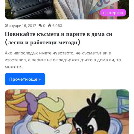
езотерика
януари 16, 2017
0
6 053
Повикайте късмета и парите в дома си
(лесни и работещи методи)
Ако напоследък имате чувството, че късметът ви е
изоставил, а парите не се задържат дълго в дома ви, то
можете…
Прочети още »