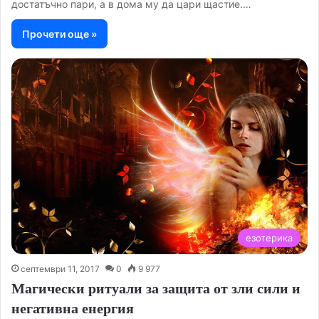
достатъчно пари, а в дома му да цари щастие.…
Прочети още »
езотерика
септември 11, 2017
0
9 977
Магически ритуали за защита от зли сили и
негативна енергия