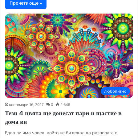
Прочети още »
любопитно
септември 16, 2017
0
2 645
Тези 4 цвята ще донесат пари и щастие в
дома ви
Едва ли има човек, който не би искал да разполага с