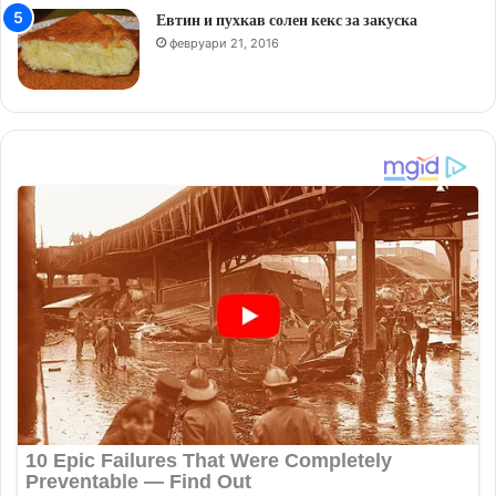
Евтин и пухкав солен кекс за закуска
февруари 21, 2016