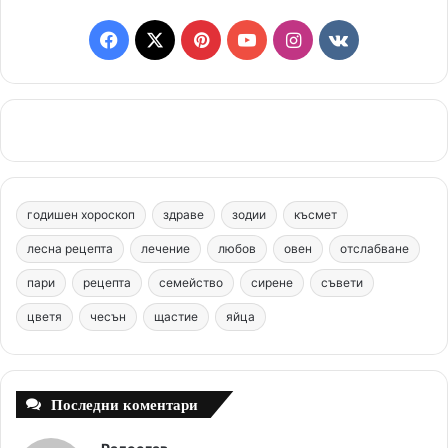
F
X
P
Y
I
v
a
i
o
n
k
c
n
u
s
.
e
t
T
t
c
b
e
u
a
o
годишен хороскоп
здраве
зодии
късмет
o
r
b
g
m
лесна рецепта
лечение
любов
овен
отслабване
o
e
e
r
пари
рецепта
семейство
сирене
съвети
цветя
чесън
k
щастие
s
яйца
a
t
m
Последни коментари