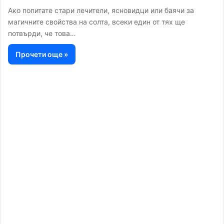
Ако попитате стари лечители, ясновидци или баячи за
магичните свойства на солта, всеки един от тях ще
потвърди, че това…
Прочети още »