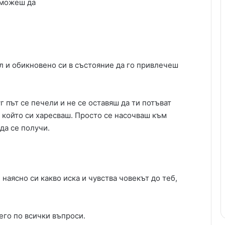
 можеш да
ол и обикновено си в състояние да го привлечеш
г път се печели и не се оставяш да ти потъват
, който си харесваш. Просто се насочваш към
да се получи.
наясно си какво иска и чувства човекът до теб,
его по всички въпроси.