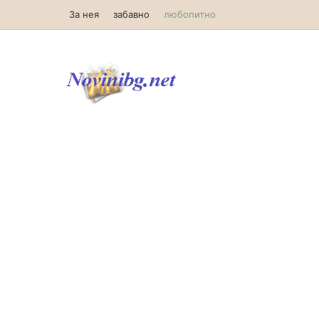
За нея
забавно
любопитно