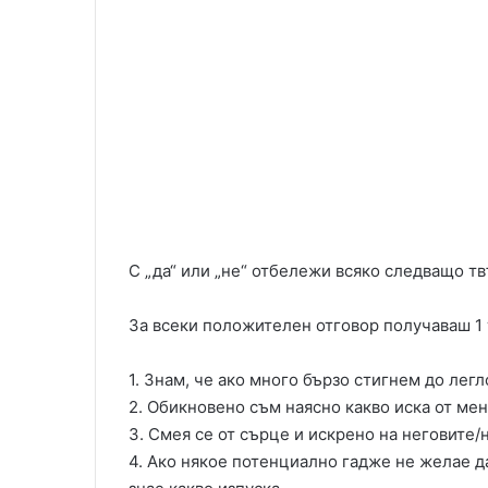
С „да“ или „не“ отбележи всяко следващо т
За всеки положителен отговор получаваш 1 
1. Знам, че ако много бързо стигнем до легл
2. Обикновено съм наясно какво иска от мен
3. Смея се от сърце и искрено на неговите/
4. Ако някое потенциално гадже не желае д