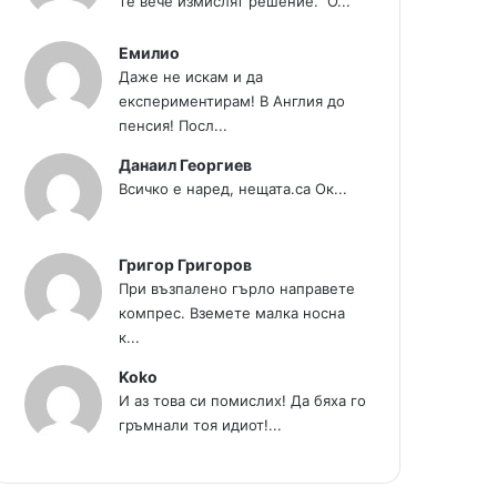
те вече измислят решение." О...
Емилио
Даже не искам и да
експериментирам! В Англия до
пенсия! Посл...
Данаил Георгиев
Всичко е наред, нещата.са Ок...
Григор Григоров
При възпалено гърло направете
компрес. Вземете малка носна
к...
Koko
И аз това си помислих! Да бяха го
гръмнали тоя идиот!...