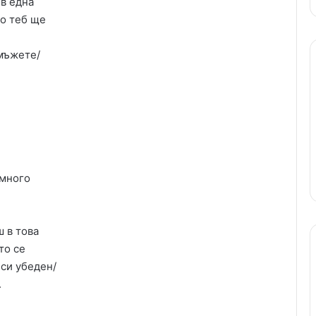
 в една
до теб ще
 мъжете/
 много
 в това
то се
 си убеден/
.