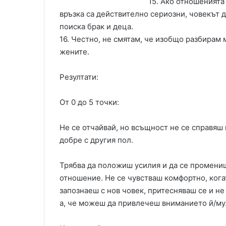
15. Ако отношенията
връзка са действително сериозни, човекът 
поиска брак и деца.
16. Честно, не смятам, че изобщо разбирам
жените.
Резултати:
От 0 до 5 точки:
Не се отчайвай, но всъщност не се справяш
добре с другия пол.
Трябва да положиш усилия и да се промениш
отношение. Не се чувстваш комфортно, кога
запознаеш с нов човек, притесняваш се и не
а, че можеш да привлечеш вниманието й/му