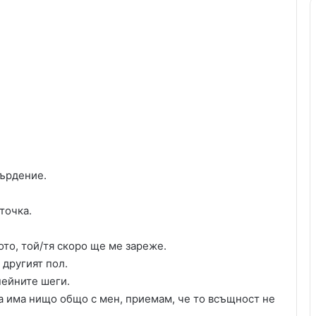
върдение.
точка.
ото, той/тя скоро ще ме зареже.
 другият пол.
нейните шеги.
а има нищо общо с мен, приемам, че то всъщност не