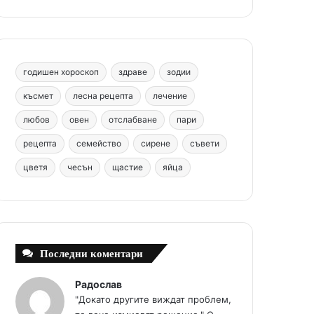
b
e
u
a
o
o
r
b
g
m
o
e
e
r
годишен хороскоп
здраве
зодии
k
s
a
късмет
лесна рецепта
лечение
любов
овен
отслабване
пари
t
m
рецепта
семейство
сирене
съвети
цветя
чесън
щастие
яйца
Последни коментари
Радослав
"Докато другите виждат проблем,