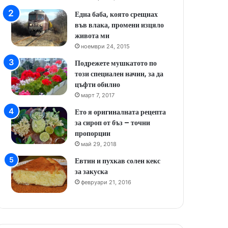
Една баба, която срещнах
във влака, промени изцяло
живота ми
ноември 24, 2015
Подрежете мушкатото по
този специален начин, за да
цъфти обилно
март 7, 2017
Ето я оригиналната рецепта
за сироп от бъз – точни
пропорции
май 29, 2018
Евтин и пухкав солен кекс
за закуска
февруари 21, 2016