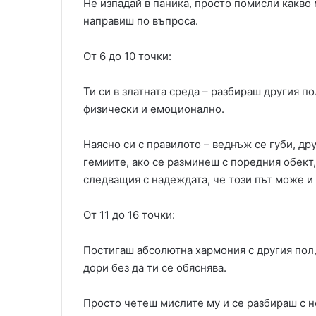
Не изпадай в паника, просто помисли какво
направиш по въпроса.
От 6 до 10 точки:
Ти си в златната среда – разбираш другия п
физически и емоционално.
Наясно си с правилото – веднъж се губи, дру
гемиите, ако се разминеш с поредния обект
следващия с надеждата, че този път може и 
От 11 до 16 точки:
Постигаш абсолютна хармония с другия пол, 
дори без да ти се обяснява.
Просто четеш мислите му и се разбираш с н