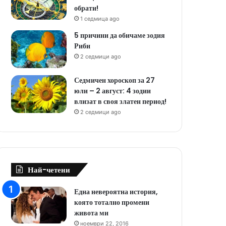
обрати!
1 седмица ago
5 причини да обичаме зодия
Риби
2 седмици ago
Седмичен хороскоп за 27
юли – 2 август: 4 зодии
влизат в своя златен период!
2 седмици ago
Най-четени
Една невероятна история,
която тотално промени
живота ми
ноември 22, 2016