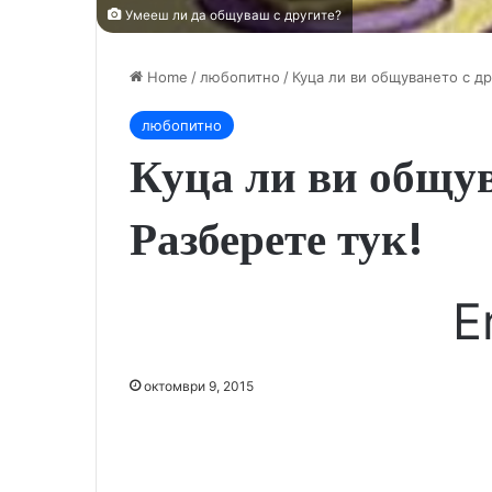
Умееш ли да общуваш с другите?
Home
/
любопитно
/
Куца ли ви общуването с др
любопитно
Куца ли ви общув
Разберете тук!
E
октомври 9, 2015