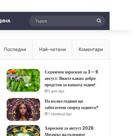
Търси
ДИНА
Последни
Най-четени
Коментари
Седмичен хороскоп за 3 – 9
август: Вижте какво добро
предстои за вашата зодия!
5 дни ago
На колко години ще
забогатееш според зодията?
1 седмица ago
Хороскоп за август 2026:
Месецът на големите