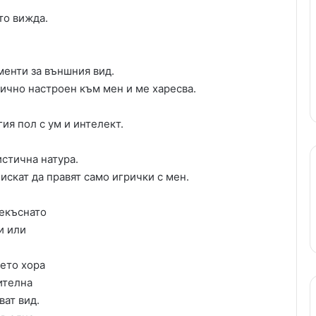
то вижда.
менти за външния вид.
тично настроен към мен и ме харесва.
ия пол с ум и интелект.
истична натура.
 искат да правят само игрички с мен.
рекъснато
и или
чето хора
ителна
ват вид.