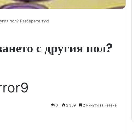
угия пол? Разберете тук!
ането с другия пол?
rror9
0
2 389
2 минути за четене