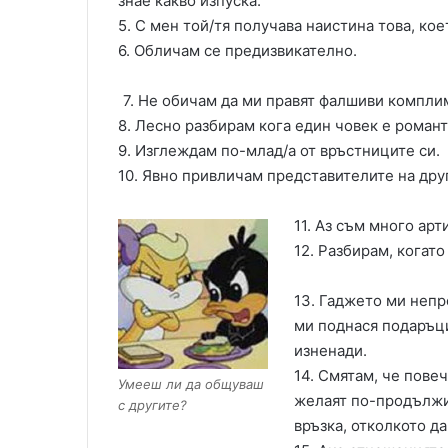
знае какво изпуска.
5. С мен той/тя получава наистина това, кое
6. Обличам се предизвикателно.
7. Не обичам да ми правят фалшиви компли
8. Лесно разбирам кога един човек е роман
9. Изглеждам по-млад/а от връстниците си.
10. Явно привличам представителите на друг
11. Аз съм много арт
12. Разбирам, когато
13. Гаджето ми неп
ми поднася подаръц
изненади.
14. Смятам, че пове
Умееш ли да общуваш
желаят по-продълж
с другите?
връзка, отколкото да