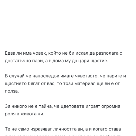
Едва ли има човек, който не би искал да разполага с
достатъчно пари, а в дома му да цари щастие.
В случай че напоследък имате чувството, че парите и
щастието бягат от вас, то този материал ще ви е от
полза.
За никого не е тайна, че цветовете играят огромна
роля в живота ни.
Те не само изразяват личността ви, а и когато става