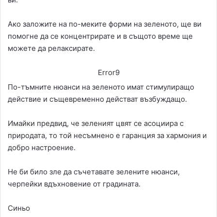
Ако заложите на по-меките форми на зеленото, ще ви
помогне да се концентрирате и в същото време ще
можете да релаксирате.
Error9
По-тъмните нюанси на зеленото имат стимулиращо
действие и същевременно действат възбуждащо.
Имайки предвид, че зеленият цвят се асоциира с
природата, то той несъмнено е гаранция за хармония и
добро настроение.
Не би било зле да съчетавате зелените нюанси,
черпейки вдъхновение от градината.
Синьо