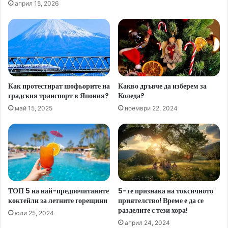
април 15, 2026
Как протестират шофьорите на
Какво дръвче да изберем за
градския транспорт в Япония?
Коледа?
май 15, 2025
ноември 22, 2024
ТОП 5 на най-предпочитаните
5-те признака на токсичното
коктейли за летните горещини
приятелство! Време е да се
разделите с тези хора!
юли 25, 2024
април 24, 2024