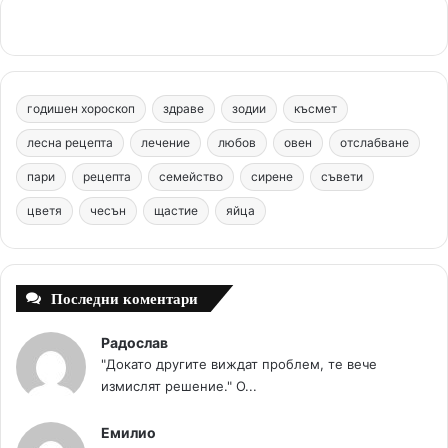
c
n
u
s
.
e
t
T
t
c
b
e
u
a
o
годишен хороскоп
здраве
зодии
късмет
o
r
b
g
m
лесна рецепта
лечение
любов
овен
отслабване
o
e
e
r
пари
рецепта
семейство
сирене
съвети
цветя
чесън
k
щастие
s
яйца
a
t
m
Последни коментари
Радослав
"Докато другите виждат проблем, те вече
измислят решение." О...
Емилио