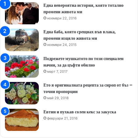
Една невероятна история, която тотално
промени живота ми
ноември 22, 2016
Една баба, която срещнах във влака,
промени изцяло живота ми
ноември 24, 2015
Подрежете мушкатото по този специален
начин, за да цъфти обилно
март 7, 2017
Ето я оригиналната рецепта за сироп от бъз –
точни пропорции
май 29, 2018
Евтин и пухкав солен кекс за закуска
февруари 21, 2016