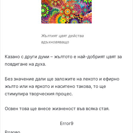
Жълтият цвят действа
вдъхновяващо
Казано с други думи – жълтото е най-добрият цвят за
повдигане на духа.
Без значение дали ще заложите на лекото и ефирно
жълто или на яркото и наситено такова, то ще
стимулира творческия процес.
Освен това ще внесе жизненост във всяка стая.
Error9
Розово