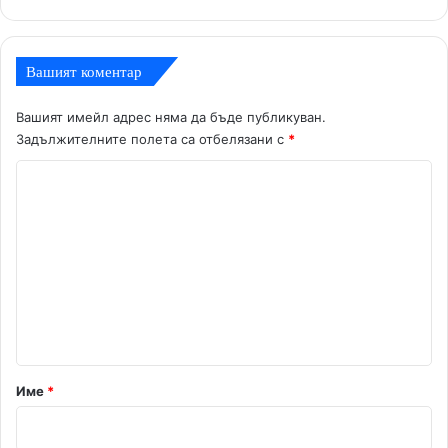
Вашият коментар
Вашият имейл адрес няма да бъде публикуван.
Задължителните полета са отбелязани с
*
К
о
м
е
н
т
а
р
Име
*
:
*