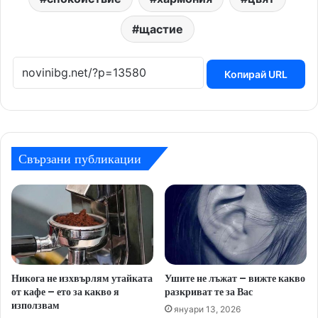
щастие
Копирай URL
Свързани публикации
Никога не изхвърлям утайката
Ушите не лъжат – вижте какво
от кафе – ето за какво я
разкриват те за Вас
използвам
януари 13, 2026