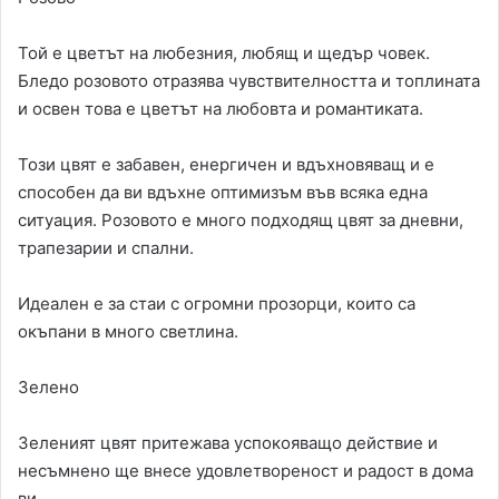
Той е цветът на любезния, любящ и щедър човек.
Бледо розовото отразява чувствителността и топлината
и освен това е цветът на любовта и романтиката.
Този цвят е забавен, енергичен и вдъхновяващ и е
способен да ви вдъхне оптимизъм във всяка една
ситуация. Розовото е много подходящ цвят за дневни,
трапезарии и спални.
Идеален е за стаи с огромни прозорци, които са
окъпани в много светлина.
Зелено
Зеленият цвят притежава успокояващо действие и
несъмнено ще внесе удовлетвореност и радост в дома
ви.