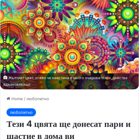
Жълтият цвят, освен че наистина е много очарователен, действа
вдъхновяващо
Home
/
любопитно
любопитно
Тези 4 цвята ще донесат пари и
щастие в дома ви