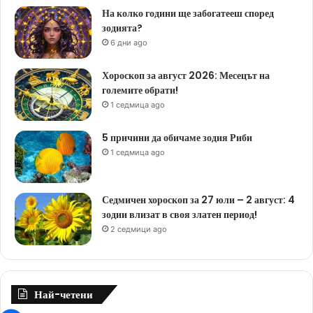
На колко години ще забогатееш според
зодията?
6 дни ago
Хороскоп за август 2026: Месецът на
големите обрати!
1 седмица ago
5 причини да обичаме зодия Риби
1 седмица ago
Седмичен хороскоп за 27 юли – 2 август: 4
зодии влизат в своя златен период!
2 седмици ago
Най-четени