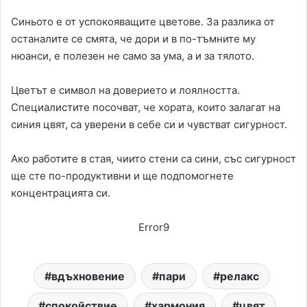
Синьото е от успокояващите цветове. За разлика от
останалите се смята, че дори и в по-тъмните му
нюанси, е полезен не само за ума, а и за тялото.
Цветът е символ на доверието и лоялността.
Специалистите посочват, че хората, които залагат на
синия цвят, са уверени в себе си и чувстват сигурност.
Ако работите в стая, чиито стени са сини, със сигурност
ще сте по-продуктивни и ще подпомогнете
концентрацията си.
Error9
вдъхновение
пари
релакс
спокойствие
хармония
цвят