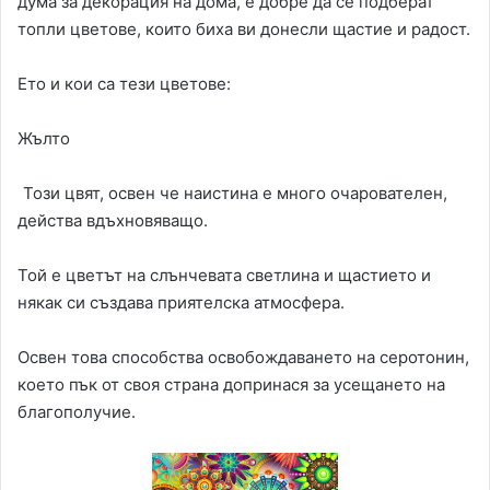
дума за декорация на дома, е добре да се подберат
топли цветове, които биха ви донесли щастие и радост.
Ето и кои са тези цветове:
Жълто
Този цвят, освен че наистина е много очарователен,
действа вдъхновяващо.
Той е цветът на слънчевата светлина и щастието и
някак си създава приятелска атмосфера.
Освен това способства освобождаването на серотонин,
което пък от своя страна допринася за усещането на
благополучие.