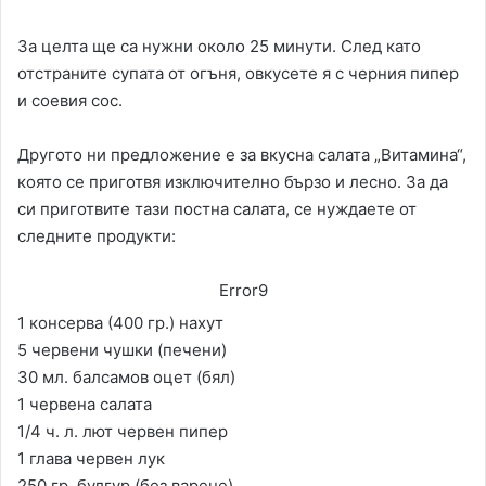
За целта ще са нужни около 25 минути. След като
отстраните супата от огъня, овкусете я с черния пипер
и соевия сос.
Другото ни предложение е за вкусна салата „Витамина“,
която се приготвя изключително бързо и лесно. За да
си приготвите тази постна салата, се нуждаете от
следните продукти:
Error9
1 консерва (400 гр.) нахут
5 червени чушки (печени)
30 мл. балсамов оцет (бял)
1 червена салата
1/4 ч. л. лют червен пипер
1 глава червен лук
250 гр. булгур (без варене)