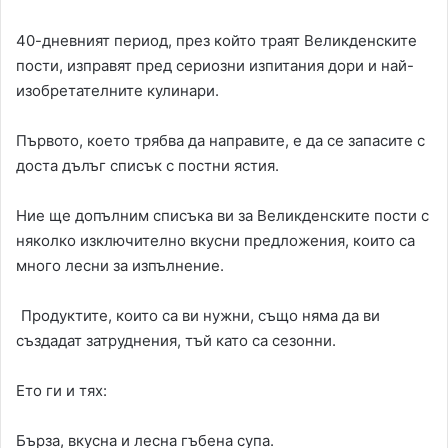
40-дневният период, през който траят Великденските
пости, изправят пред сериозни изпитания дори и най-
изобретателните кулинари.
Първото, което трябва да направите, е да се запасите с
доста дълъг списък с постни ястия.
Ние ще допълним списъка ви за Великденските пости с
няколко изключително вкусни предложения, които са
много лесни за изпълнение.
Продуктите, които са ви нужни, също няма да ви
създадат затруднения, тъй като са сезонни.
Ето ги и тях:
Бърза, вкусна и лесна гъбена супа.