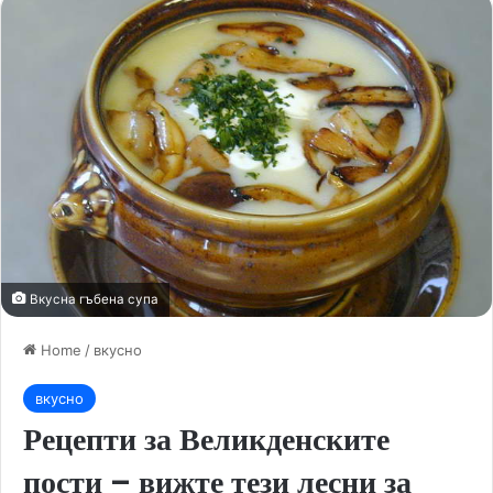
Вкусна гъбена супа
Home
/
вкусно
вкусно
Рецепти за Великденските
пости – вижте тези лесни за