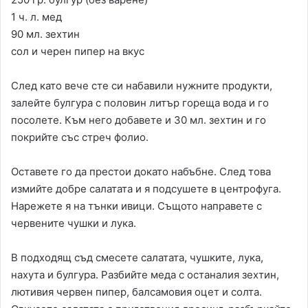
1 ч. л. мед
90 мл. зехтин
сол и черен пипер на вкус
След като вече сте си набавили нужните продукти,
залейте булгура с половин литър гореща вода и го
посолете. Към него добавете и 30 мл. зехтин и го
покрийте със стреч фолио.
Оставете го да престои докато набъбне. След това
измийте добре салатата и я подсушете в центрофуга.
Нарежете я на тънки ивици. Същото направете с
червените чушки и лука.
В подходящ съд смесете салатата, чушките, лука,
нахута и булгура. Разбийте меда с останалия зехтин,
лютивия червен пипер, балсамовия оцет и солта.