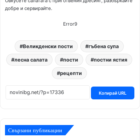
Овкусете салатата с приготвения дресинг, разбъркайте
добре и сервирайте.
Error9
Великденски пости
гъбена супа
лесна салата
пости
постни ястия
рецепти
Копирай URL
Свързани публикации