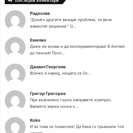
Последни коментари
Радослав
"Докато другите виждат проблем, те вече
измислят решение." О...
Емилио
Даже не искам и да експериментирам! В Англия
до пенсия! Посл...
Данаил Георгиев
Всичко е наред, нещата.са Ок...
Григор Григоров
При възпалено гърло направете компрес.
Вземете малка носна к...
Koko
И аз това си помислих! Да бяха го гръмнали тоя