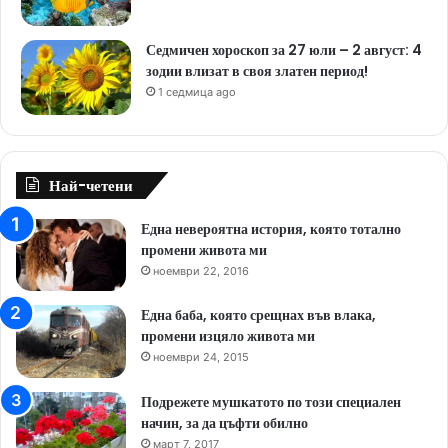
Седмичен хороскоп за 27 юли – 2 август: 4
зодии влизат в своя златен период!
1 седмица ago
Най-четени
Една невероятна история, която тотално
промени живота ми
ноември 22, 2016
Една баба, която срещнах във влака,
промени изцяло живота ми
ноември 24, 2015
Подрежете мушкатото по този специален
начин, за да цъфти обилно
март 7, 2017