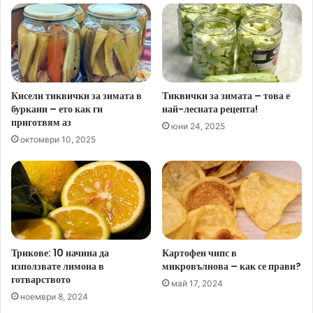
Кисели тиквички за зимата в
Тиквички за зимата – това е
буркани – ето как ги
най-лесната рецепта!
приготвям аз
юни 24, 2025
октомври 10, 2025
Трикове: 10 начина да
Картофен чипс в
използвате лимона в
микровълнова – как се прави?
готварството
май 17, 2024
ноември 8, 2024