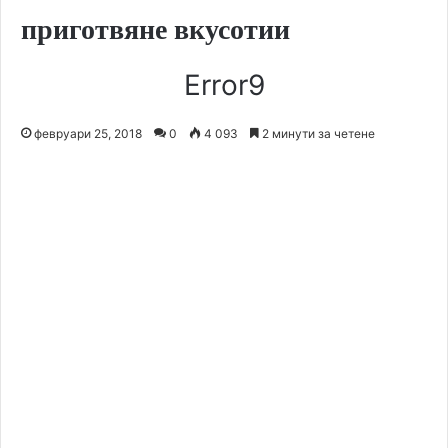
приготвяне вкусотии
Error9
февруари 25, 2018
0
4 093
2 минути за четене