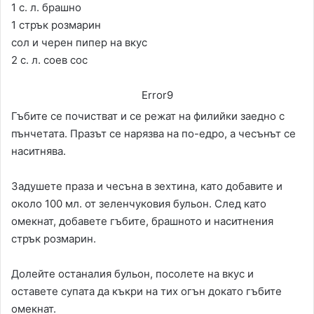
1 с. л. брашно
1 стрък розмарин
сол и черен пипер на вкус
2 с. л. соев сос
Error9
Гъбите се почистват и се режат на филийки заедно с
пънчетата. Празът се нарязва на по-едро, а чесънът се
наситнява.
Задушете праза и чесъна в зехтина, като добавите и
около 100 мл. от зеленчуковия бульон. След като
омекнат, добавете гъбите, брашното и наситнения
стрък розмарин.
Долейте останалия бульон, посолете на вкус и
оставете супата да къкри на тих огън докато гъбите
омекнат.