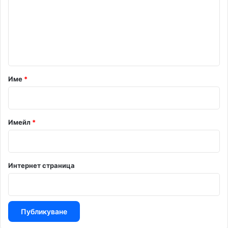
е
н
т
а
р
Име
*
:
*
Имейл
*
Интернет страница