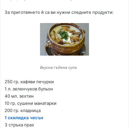
За приготвянето й са ви нужни следните продукти:
Вкусна гъбена супа
250 гр. кафяви печурки
1 л. зеленчуков бульон
40 мл. зехтин
10 гр. сушени манатарки
200 гр. кладница
1 скилидка чесън
3 стръка праз