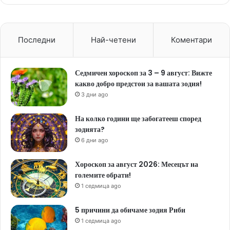
Последни
Най-четени
Коментари
Седмичен хороскоп за 3 – 9 август: Вижте
какво добро предстои за вашата зодия!
3 дни ago
На колко години ще забогатееш според
зодията?
6 дни ago
Хороскоп за август 2026: Месецът на
големите обрати!
1 седмица ago
5 причини да обичаме зодия Риби
1 седмица ago