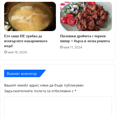
Ето защо НЕ трябва да
Пилешки дробчета с червен
изхвърляте макаронената
пипер – бърза и лесна рецепта
вода!
май 11, 2024
май 16, 2024
Вашият коментар
Вашият имейл адрес няма да бъде публикуван.
Задължителните полета са отбелязани с
*
К
о
м