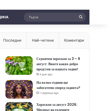
Търси
ДИНА
Последни
Най-четени
Коментари
Седмичен хороскоп за 3 – 9
август: Вижте какво добро
предстои за вашата зодия!
4 дни ago
На колко години ще
забогатееш според зодията?
1 седмица ago
Хороскоп за август 2026:
Месецът на големите