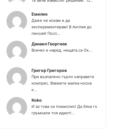
те вече измислят решение." О...
Емилио
Даже не искам и да
експериментирам! В Англия до
пенсия! Посл...
Данаил Георгиев
Всичко е наред, нещата.са Ок...
Григор Григоров
При възпалено гърло направете
компрес. Вземете малка носна
к...
Koko
И аз това си помислих! Да бяха го
гръмнали тоя идиот!...