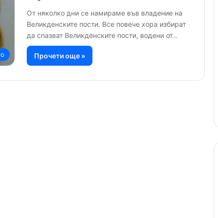
От няколко дни се намираме във владение на
Великденските пости. Все повече хора избират
да спазват Великденските пости, водени от…
но
Прочети още »