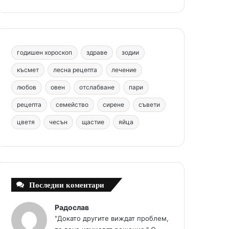
b
e
u
a
o
o
r
b
g
m
o
e
e
r
годишен хороскоп
здраве
зодии
k
s
a
късмет
лесна рецепта
лечение
любов
овен
отслабване
пари
t
m
рецепта
семейство
сирене
съвети
цветя
чесън
щастие
яйца
Последни коментари
Радослав
"Докато другите виждат проблем,