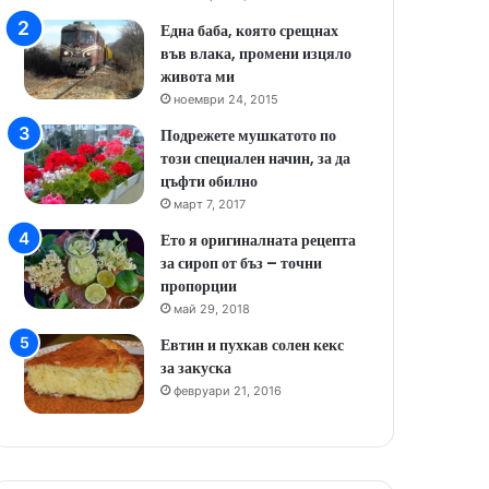
Една баба, която срещнах
във влака, промени изцяло
живота ми
ноември 24, 2015
Подрежете мушкатото по
този специален начин, за да
цъфти обилно
март 7, 2017
Ето я оригиналната рецепта
за сироп от бъз – точни
пропорции
май 29, 2018
Евтин и пухкав солен кекс
за закуска
февруари 21, 2016