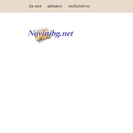
За нея
забавно
любопитно