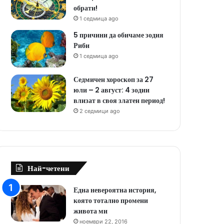
обрати!
1 седмица ago
5 причини да обичаме зодия
Риби
1 седмица ago
Седмичен хороскоп за 27
юли – 2 август: 4 зодии
влизат в своя златен период!
2 седмици ago
Най-четени
Една невероятна история,
която тотално промени
живота ми
ноември 22, 2016