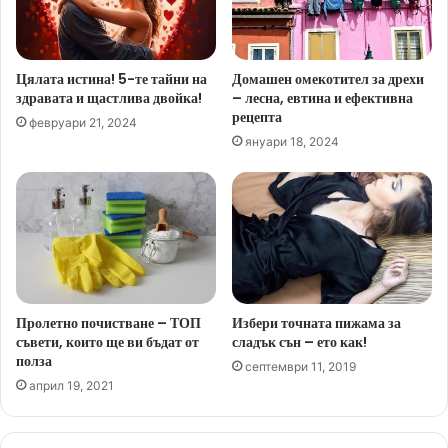
Цялата истина! 5-те тайни на
Домашен омекотител за дрехи
здравата и щастлива двойка!
– лесна, евтина и ефективна
рецепта
февруари 21, 2024
януари 18, 2024
Пролетно почистване – ТОП
Избери точната пижама за
съвети, които ще ви бъдат от
сладък сън – ето как!
полза
септември 11, 2019
април 19, 2021