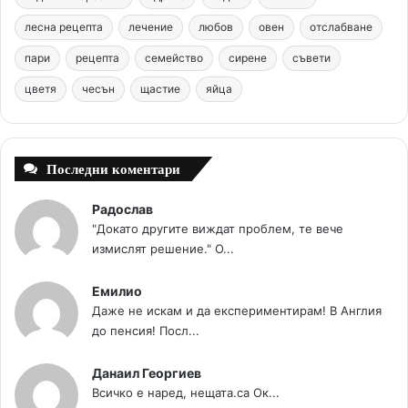
o
r
b
g
m
лесна рецепта
лечение
любов
овен
отслабване
o
e
e
r
пари
рецепта
семейство
сирене
съвети
цветя
чесън
k
щастие
s
яйца
a
t
m
Последни коментари
Радослав
"Докато другите виждат проблем, те вече
измислят решение." О...
Емилио
Даже не искам и да експериментирам! В Англия
до пенсия! Посл...
Данаил Георгиев
Всичко е наред, нещата.са Ок...