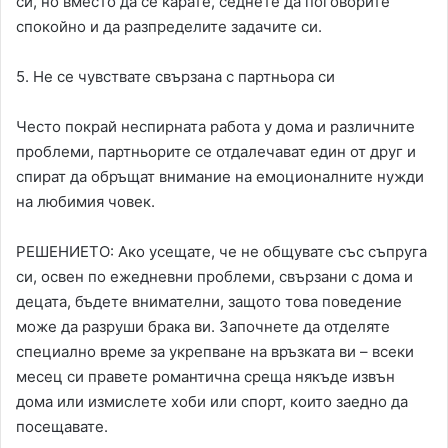
си, но вместо да се карате, седнете да поговорите
спокойно и да разпределите задачите си.
5. Не се чувствате свързана с партньора си
Често покрай неспирната работа у дома и различните
проблеми, партньорите се отдалечават един от друг и
спират да обръщат внимание на емоционалните нужди
на любимия човек.
РЕШЕНИЕТО: Ако усещате, че не общувате със съпруга
си, освен по ежедневни проблеми, свързани с дома и
децата, бъдете внимателни, защото това поведение
може да разруши брака ви. Започнете да отделяте
специално време за укрепване на връзката ви – всеки
месец си правете романтична среща някъде извън
дома или измислете хоби или спорт, които заедно да
посещавате.