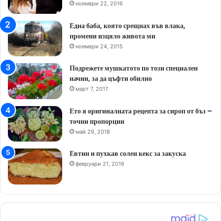
ноември 22, 2016
Една баба, която срещнах във влака,
промени изцяло живота ми
ноември 24, 2015
Подрежете мушкатото по този специален
начин, за да цъфти обилно
март 7, 2017
Ето я оригиналната рецепта за сироп от бъз –
точни пропорции
май 29, 2018
Евтин и пухкав солен кекс за закуска
февруари 21, 2016