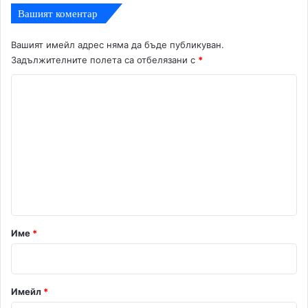
Вашият коментар
Вашият имейл адрес няма да бъде публикуван.
Задължителните полета са отбелязани с
*
К
о
м
е
н
т
а
р
Име
*
:
*
Имейл
*