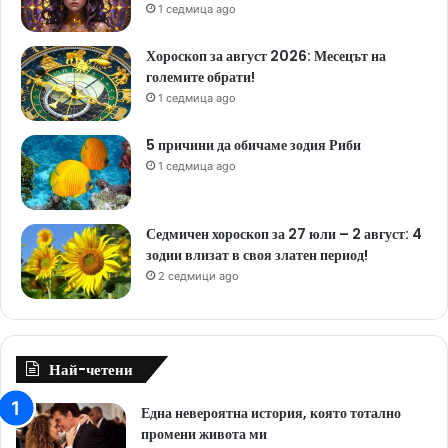
1 седмица ago
Хороскоп за август 2026: Месецът на
големите обрати!
1 седмица ago
5 причини да обичаме зодия Риби
1 седмица ago
Седмичен хороскоп за 27 юли – 2 август: 4
зодии влизат в своя златен период!
2 седмици ago
Най-четени
Една невероятна история, която тотално
промени живота ми