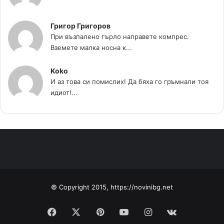
Григор Григоров
При възпалено гърло направете компрес.
Вземете малка носна к...
Koko
И аз това си помислих! Да бяха го гръмнали тоя
идиот!...
© Copyright 2015, https://novinibg.net
Facebook
X
Pinterest
YouTube
Instagram
vk.com