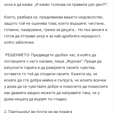
хола и да казва: „И какво толкова си правила цял ден?!“.
Което, разбира се, предизвиква вашето недоволство,
защото той не оценява това, което вършите: чистене,
готвене, пазаруване, грижи за децата… Но пък винаги е
готов да отправи укор и за най-дребната нередност,
която забележи.
РЕШЕНИЕТО: Предвидете удобен час, в който да
поговорите с него насаме, пише „Жypнaл“. Преди да
изпуснете парата и да разкриете своите чувства,
оставете го той да сподели своите. Кажете му, че
искате да сте добра майка и съпруга, че искате всички
у дома да се чувствате добре и помолете да помислите
как двамата заедно можете да направите така, че у
дома нещата да вървят по-гладко.
2. Партньорът ви почти не ви помага