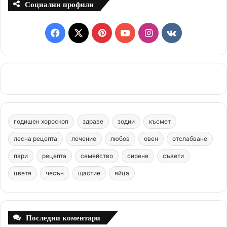
Социални профили
F
X
P
Y
I
v
a
i
o
n
k
c
n
u
s
.
e
t
T
t
c
b
e
u
a
o
годишен хороскоп
здраве
зодии
късмет
o
r
b
g
m
лесна рецепта
лечение
любов
овен
отслабване
o
e
e
r
пари
рецепта
семейство
сирене
съвети
цветя
чесън
k
щастие
s
яйца
a
t
m
Последни коментари