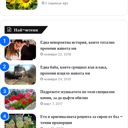
2 седмици ago
Най-четени
Една невероятна история, която тотално
промени живота ми
ноември 22, 2016
Една баба, която срещнах във влака,
промени изцяло живота ми
ноември 24, 2015
Подрежете мушкатото по този специален
начин, за да цъфти обилно
март 7, 2017
Ето я оригиналната рецепта за сироп от бъз –
точни пропорции