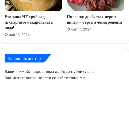
Ето защо НЕ трябва да
Пилешки дробчета с червен
изхвърляте макаронената
пипер – бърза и лесна рецепта
вода!
май 11, 2024
май 16, 2024
Вашият коментар
Вашият имейл адрес няма да бъде публикуван.
Задължителните полета са отбелязани с
*
К
о
м
е
н