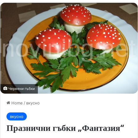
Червени гъбки
Home
/
вкусно
вкусно
Празнични гъбки „Фантазия“