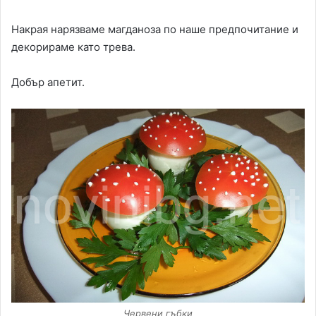
Накрая нарязваме магданоза по наше предпочитание и
декорираме като трева.
Добър апетит.
Червени гъбки