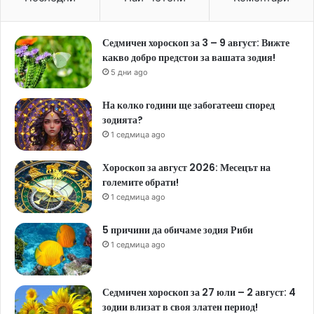
Седмичен хороскоп за 3 – 9 август: Вижте
какво добро предстои за вашата зодия!
5 дни ago
На колко години ще забогатееш според
зодията?
1 седмица ago
Хороскоп за август 2026: Месецът на
големите обрати!
1 седмица ago
5 причини да обичаме зодия Риби
1 седмица ago
Седмичен хороскоп за 27 юли – 2 август: 4
зодии влизат в своя златен период!