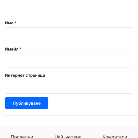
т
а
р
Име
*
:
*
Имейл
*
Интернет страница
Последни
Най-четени
Коментари