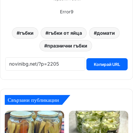
Error9
гъбки
гъбки от яйца
домати
празнични гъбки
Копирай URL
Свързани публикации