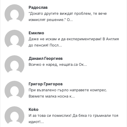
Радослав
"Докато другите виждат проблем, те вече
измислят решение." О...
Емилио
Даже не искам и да експериментирам! В Англия
до пенсия! Посл...
Данаил Георгиев
Всичко е наред, нещата.са Ок...
Григор Григоров
При възпалено гърло направете компрес.
Вземете малка носна к...
Koko
И аз това си помислих! Да бяха го гръмнали тоя
идиот!...