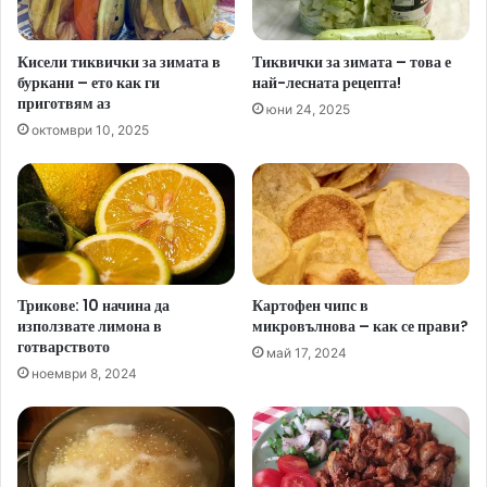
Кисели тиквички за зимата в
Тиквички за зимата – това е
буркани – ето как ги
най-лесната рецепта!
приготвям аз
юни 24, 2025
октомври 10, 2025
Трикове: 10 начина да
Картофен чипс в
използвате лимона в
микровълнова – как се прави?
готварството
май 17, 2024
ноември 8, 2024