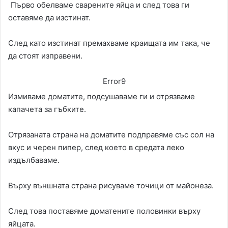
Първо обелваме сварените яйца и след това ги
оставяме да изстинат.
След като изстинат премахваме краищата им така, че
да стоят изправени.
Error9
Измиваме доматите, подсушаваме ги и отрязваме
капачета за гъбките.
Отрязаната страна на доматите подправяме със сол на
вкус и черен пипер, след което в средата леко
издълбаваме.
Върху външната страна рисуваме точици от майонеза.
След това поставяме доматените половинки върху
яйцата.