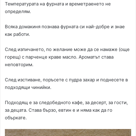
Температурата на фурната и времетраенето не
определям.
Всяка домакиня познава фурната си най-добре и знае
как работи.
След изпичането, по желание може да се намаже (още
горещ) с парченце краве масло. Ароматът става
неповторим.
След изстиване, поръсете с пудра захар и поднесете в
подходящи чинийки.
Подходящ е за следобедното кафе, за десерт, за гости,
за децата. Става бързо, евтин е и няма как да го
объркате.