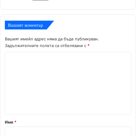
Вашият коментар
Вашият имейл адрес няма да бъде публикуван.
Задължителните полета са отбелязани с
*
К
о
м
е
н
т
а
р
Име
*
: