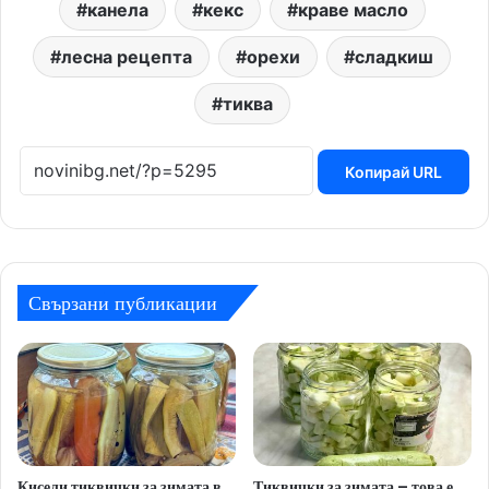
канела
кекс
краве масло
лесна рецепта
орехи
сладкиш
тиква
Копирай URL
Свързани публикации
Кисели тиквички за зимата в
Тиквички за зимата – това е