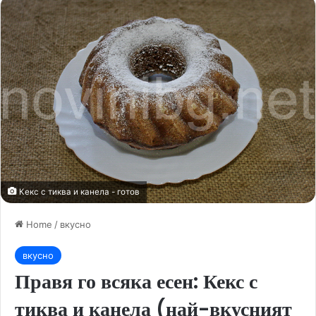
Кекс с тиква и канела - готов
Home
/
вкусно
вкусно
Правя го всяка есен: Кекс с
тиква и канела (най-вкусният