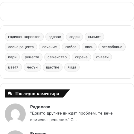
c
n
u
s
.
e
t
T
t
c
b
e
u
a
o
годишен хороскоп
здраве
зодии
късмет
o
r
b
g
m
лесна рецепта
лечение
любов
овен
отслабване
o
e
e
r
пари
рецепта
семейство
сирене
съвети
цветя
чесън
k
щастие
s
яйца
a
t
m
Последни коментари
Радослав
"Докато другите виждат проблем, те вече
измислят решение." О...
Емилио