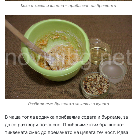
Кекс с тиква и канела – прибавяне на брашното
Разбили сме брашното за кекса в купата
В чаша топла водичка прибавяме содата и бъркаме, за
да се разтвори по-лесно. Прибавяме към брашнено-
тиквената смес до поемането на цялата течност. Идва