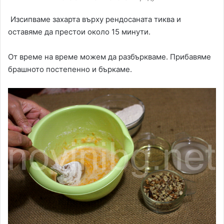
Изсипваме захарта върху рендосаната тиква и
оставяме да престои около 15 минути.
От време на време можем да разбъркваме. Прибавяме
брашното постепенно и бъркаме.