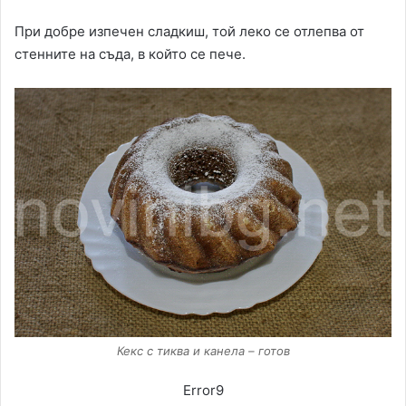
При добре изпечен сладкиш, той леко се отлепва от
стенните на съда, в който се пече.
Кекс с тиква и канела – готов
Error9