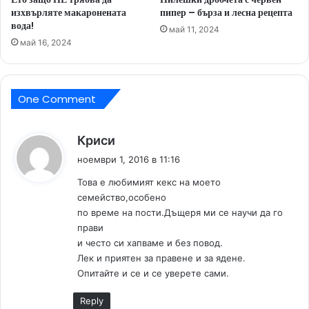
изхвърляте макаронената
пипер – бърза и лесна рецепта
вода!
май 11, 2024
май 16, 2024
One Comment
к
Криси
а
ноември 1, 2016 в 11:16
з
Това е любимият кекс на моето
а
семейство,особено
:
по време на пости.Дъщеря ми се научи да го
прави
и често си хапваме и без повод.
Лек и приятен за правене и за ядене.
Опитайте и се и се уверете сами.
Reply