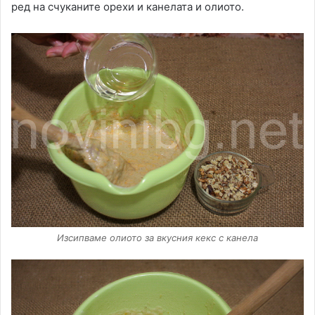
ред на счуканите орехи и канелата и олиото.
Изсипваме олиото за вкусния кекс с канела