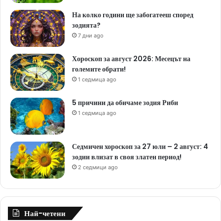
На колко години ще забогатееш според
зодията?
7 дни ago
Хороскоп за август 2026: Месецът на
големите обрати!
1 седмица ago
5 причини да обичаме зодия Риби
1 седмица ago
Седмичен хороскоп за 27 юли – 2 август: 4
зодии влизат в своя златен период!
2 седмици ago
Най-четени