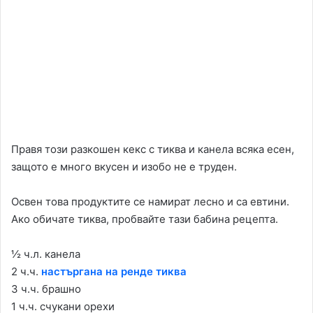
Правя този разкошен кекс с тиква и канела всяка есен,
защото е много вкусен и изобо не е труден.
Освен това продуктите се намират лесно и са евтини.
Ако обичате тиква, пробвайте тази бабина рецепта.
½ ч.л. канела
2 ч.ч.
настъргана на ренде тиква
3 ч.ч. брашно
1 ч.ч. счукани орехи