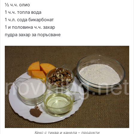
½ ч.ч. олио
1 ч.ч. топла вода
1 ч.л. сода бикарбонат
1 и половина ч.ч. захар
пудра захар за поръсване
Кекс с тиква и канела – продукти