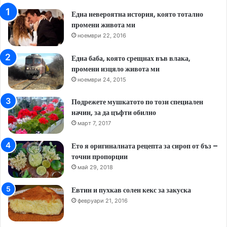
Една невероятна история, която тотално
промени живота ми
ноември 22, 2016
Една баба, която срещнах във влака,
промени изцяло живота ми
ноември 24, 2015
Подрежете мушкатото по този специален
начин, за да цъфти обилно
март 7, 2017
Ето я оригиналната рецепта за сироп от бъз –
точни пропорции
май 29, 2018
Евтин и пухкав солен кекс за закуска
февруари 21, 2016