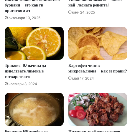
буркани – ето как ги
най-лесната рецепта!
приготвям аз
юни 24, 2025
октомври 10, 2025
Трикове: 10 начина да
Картофен чипс в
използвате лимона в
микровълнова – как се прави?
готварството
май 17, 2024
ноември 8, 2024
Ето защо НЕ трябва да
Пилешки дробчета с червен