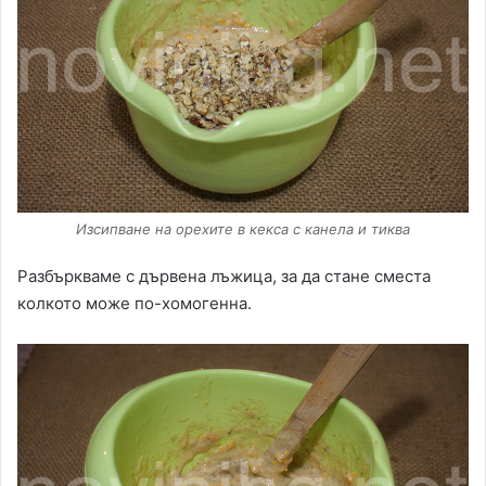
Изсипване на орехите в кекса с канела и тиква
Разбъркваме с дървена лъжица, за да стане сместа
колкото може по-хомогенна.