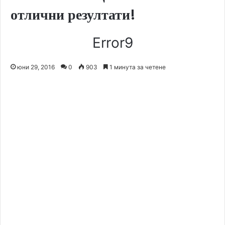
отлични резултати!
Error9
юни 29, 2016
0
903
1 минута за четене