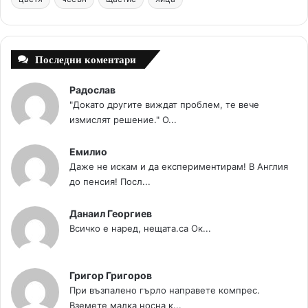
k
s
a
t
m
Последни коментари
Радослав
"Докато другите виждат проблем, те вече
измислят решение." О...
Емилио
Даже не искам и да експериментирам! В Англия
до пенсия! Посл...
Данаил Георгиев
Всичко е наред, нещата.са Ок...
Григор Григоров
При възпалено гърло направете компрес.
Вземете малка носна к...