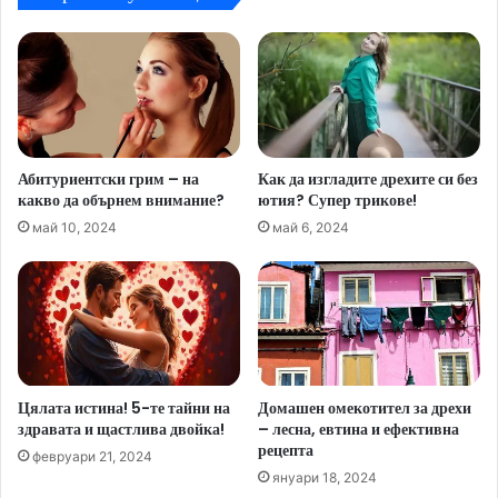
Абитуриентски грим – на
Как да изгладите дрехите си без
какво да обърнем внимание?
ютия? Супер трикове!
май 10, 2024
май 6, 2024
Цялата истина! 5-те тайни на
Домашен омекотител за дрехи
здравата и щастлива двойка!
– лесна, евтина и ефективна
рецепта
февруари 21, 2024
януари 18, 2024