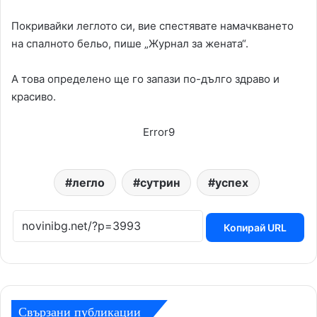
Покривайки леглото си, вие спестявате намачкването
на спалното бельо, пише „Журнал за жената“.
А това определено ще го запази по-дълго здраво и
красиво.
Error9
легло
сутрин
успех
Копирай URL
Свързани публикации