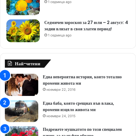
1 седмица ago
Седмичен хороскоп за 27 юли – 2 август: 4
зодии влизат в своя златен период!
1 седмица ago
Най-четени
Една невероятна история, която тотално
промени живота ми
ноември 22, 2016
Една баба, която срещнах във влака,
промени изцяло живота ми
ноември 24, 2015
Подрежете мушкатото по този специален
начин, за да цъфти обилно