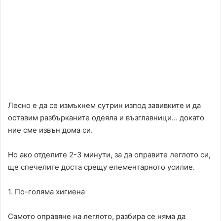
Лесно е да се измъкнем сутрин изпод завивките и да
оставим разбърканите одеяла и възглавници… докато
ние сме извън дома си.
Но ако отделите 2-3 минути, за да оправите леглото си,
ще спечелите доста срещу елементарното усилие.
1. По-голяма хигиена
Самото оправяне на леглото, разбира се няма да