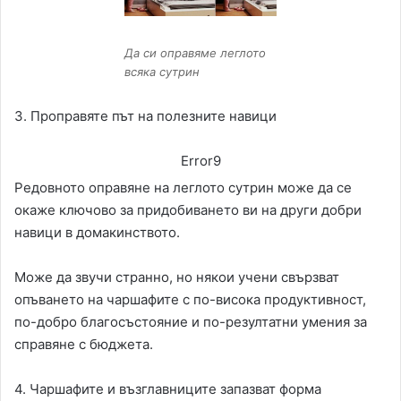
Да си оправяме леглото
всяка сутрин
3. Проправяте път на полезните навици
Error9
Редовното оправяне на леглото сутрин може да се
окаже ключово за придобиването ви на други добри
навици в домакинството.
Може да звучи странно, но някои учени свързват
опъването на чаршафите с по-висока продуктивност,
по-добро благосъстояние и по-резултатни умения за
справяне с бюджета.
4. Чаршафите и възглавниците запазват форма