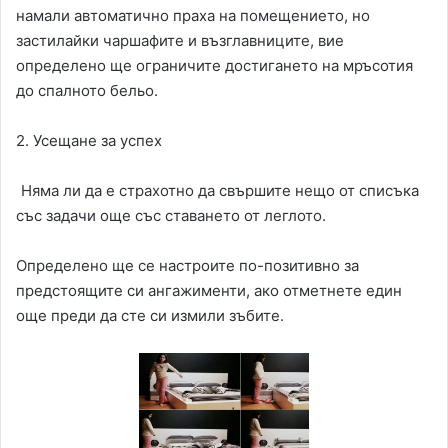
намали автоматично праха на помещението, но
застилайки чаршафите и възглавниците, вие
определено ще ограничите достигането на мръсотия
до спалното бельо.
2. Усещане за успех
Няма ли да е страхотно да свършите нещо от списъка
със задачи още със ставането от леглото.
Определено ще се настроите по-позитивно за
предстоящите си ангажименти, ако отметнете един
още преди да сте си измили зъбите.