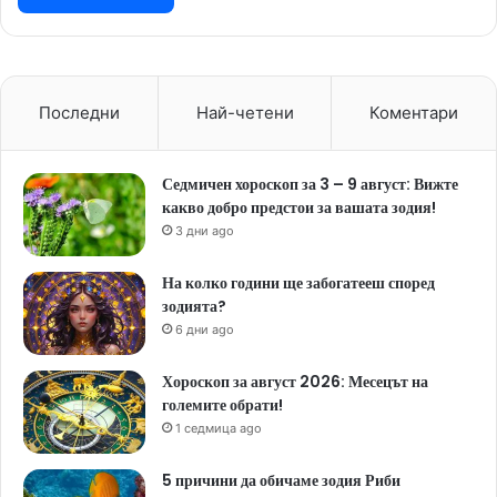
Последни
Най-четени
Коментари
Седмичен хороскоп за 3 – 9 август: Вижте
какво добро предстои за вашата зодия!
3 дни ago
На колко години ще забогатееш според
зодията?
6 дни ago
Хороскоп за август 2026: Месецът на
големите обрати!
1 седмица ago
5 причини да обичаме зодия Риби