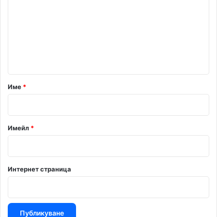
м
е
н
т
а
р
Име
*
:
*
Имейл
*
Интернет страница