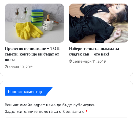
Пролетно почистване – ТОП
Избери точната пижама за
съвети, които ще ви бъдат от
сладък сън – ето как!
полза
септември 11, 2019
април 19, 2021
Вашият коментар
Вашият имейл адрес няма да бъде публикуван.
Задължителните полета са отбелязани с
*
К
о