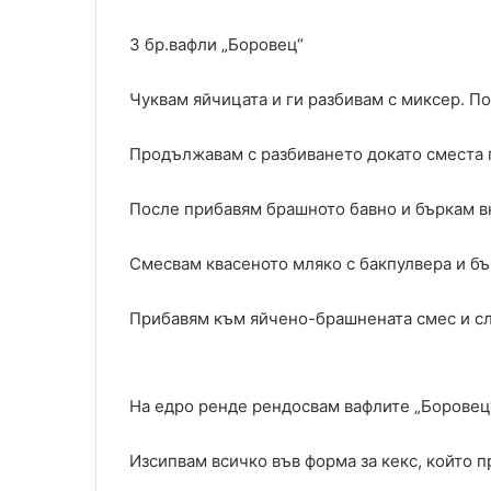
3 бр.вафли „Боровец“
Чуквам яйчицата и ги разбивам с миксер. П
Продължавам с разбиването докато сместа п
После прибавям брашното бавно и бъркам в
Смесвам квасеното мляко с бакпулвера и бъ
Прибавям към яйчено-брашнената смес и сл
На едро ренде рендосвам вафлите „Боровец“ 
Изсипвам всичко във форма за кекс, който п