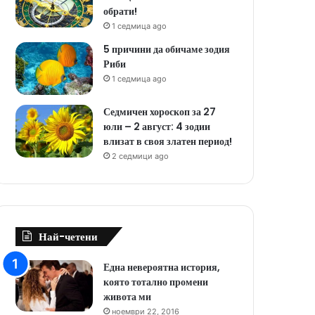
обрати!
1 седмица ago
5 причини да обичаме зодия
Риби
1 седмица ago
Седмичен хороскоп за 27
юли – 2 август: 4 зодии
влизат в своя златен период!
2 седмици ago
Най-четени
Една невероятна история,
която тотално промени
живота ми
ноември 22, 2016