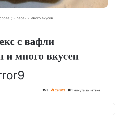
оровец“ – лесен и много вкусен
екс с вафли
н и много вкусен
rror9
1
29 903
1 минута за четене