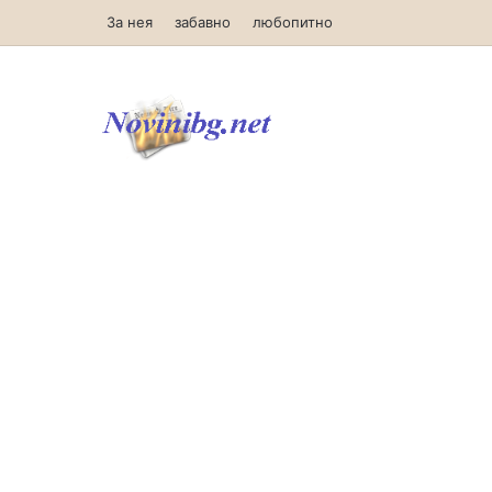
За нея
забавно
любопитно