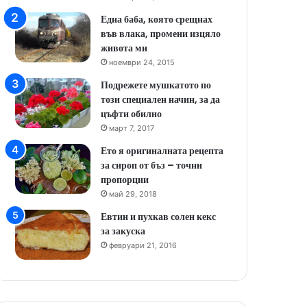
Една баба, която срещнах
във влака, промени изцяло
живота ми
ноември 24, 2015
Подрежете мушкатото по
този специален начин, за да
цъфти обилно
март 7, 2017
Ето я оригиналната рецепта
за сироп от бъз – точни
пропорции
май 29, 2018
Евтин и пухкав солен кекс
за закуска
февруари 21, 2016