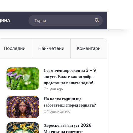
Търси
ДИНА
Последни
Най-четени
Коментари
Седмичен хороскоп за 3 – 9
август: Вижте какво добро
предстои за вашата зодия!
5 дни ago
На колко години ще
забогатееш според зодията?
1 седмица ago
Хороскоп за август 2026:
Месецът на големите