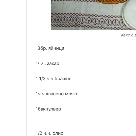
Кекс с 
3бр. яйчица
1ч.ч. захар
1 1/2 ч.ч.брашно
1ч.ч.квасено мляко
1бакпулвер
1/2 ч.ч. олио