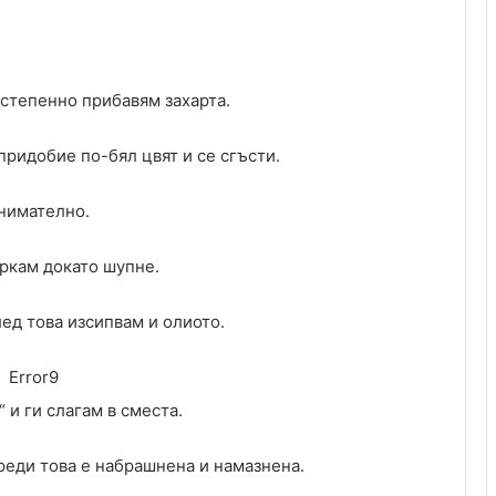
остепенно прибавям захарта.
ридобие по-бял цвят и се сгъсти.
нимателно.
ркам докато шупне.
ед това изсипвам и олиото.
Error9
и ги слагам в сместа.
реди това е набрашнена и намазнена.