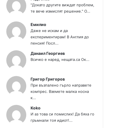
"Докато другите виждат проблем,
те вече измислят решение." О...
Емилио
Даже не искам и да
експериментирам! В Англия до
пенсия! Посл...
Данаил Георгиев
Всичко е наред, нещата.са Ок...
Григор Григоров
При възпалено гърло направете
компрес. Вземете малка носна
к...
Koko
И аз това си помислих! Да бяха го
гръмнали тоя идиот!...