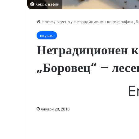
Кекс с вафли
Home
/
вкусно
/
Нетрадиционен кекс с вафли „Б
вкусно
Нетрадиционен к
„Боровец“ – лесе
E
януари 28, 2016