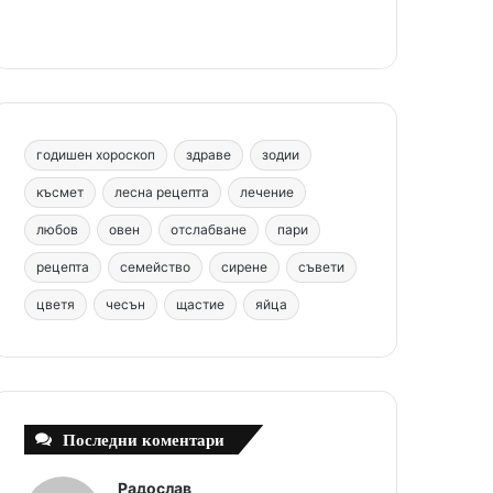
e
t
T
t
c
b
e
u
a
o
o
r
b
g
m
o
e
e
r
годишен хороскоп
здраве
зодии
k
s
a
късмет
лесна рецепта
лечение
любов
овен
отслабване
пари
t
m
рецепта
семейство
сирене
съвети
цветя
чесън
щастие
яйца
Последни коментари
Радослав