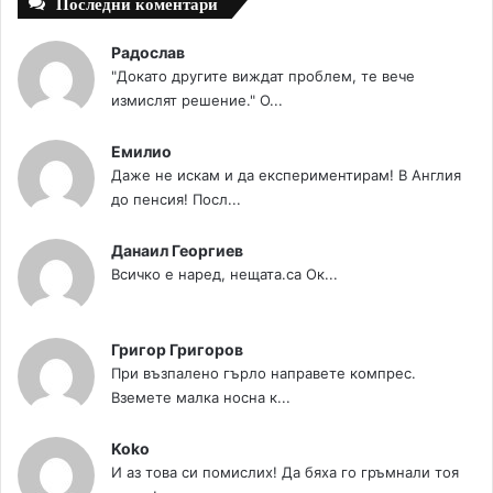
Последни коментари
Радослав
"Докато другите виждат проблем, те вече
измислят решение." О...
Емилио
Даже не искам и да експериментирам! В Англия
до пенсия! Посл...
Данаил Георгиев
Всичко е наред, нещата.са Ок...
Григор Григоров
При възпалено гърло направете компрес.
Вземете малка носна к...
Koko
И аз това си помислих! Да бяха го гръмнали тоя