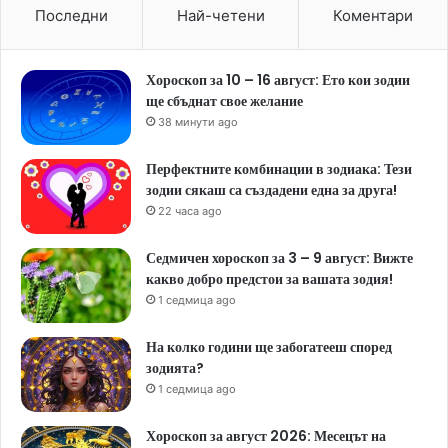
Последни
Най-четени
Коментари
Хороскоп за 10 – 16 август: Ето кои зодии
ще сбъднат свое желание
38 минути ago
Перфектните комбинации в зодиака: Тези
зодии сякаш са създадени една за друга!
22 часа ago
Седмичен хороскоп за 3 – 9 август: Вижте
какво добро предстои за вашата зодия!
1 седмица ago
На колко години ще забогатееш според
зодията?
1 седмица ago
Хороскоп за август 2026: Месецът на