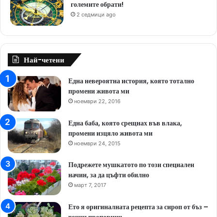
големите обрати!
2 седмици ago
Най-четени
Една невероятна история, която тотално
промени живота ми
ноември 22, 2016
Една баба, която срещнах във влака,
промени изцяло живота ми
ноември 24, 2015
Подрежете мушкатото по този специален
начин, за да цъфти обилно
март 7, 2017
Ето я оригиналната рецепта за сироп от бъз –
точни пропорции