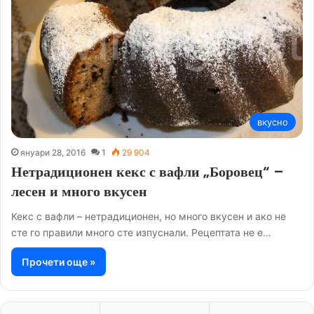
вкусно
януари 28, 2016
1
29 904
Нетрадиционен кекс с вафли „Боровец“ –
лесен и много вкусен
Кекс с вафли – нетрадиционен, но много вкусен и ако не
сте го правили много сте изпуснали. Рецептата не е…
Прочети още »