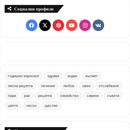
Социални профили
F
X
P
Y
I
v
a
i
o
n
k
c
n
u
s
.
e
t
T
t
c
b
e
u
a
o
годишен хороскоп
здраве
зодии
късмет
o
r
b
g
m
лесна рецепта
лечение
любов
овен
отслабване
o
e
e
r
пари
рак
рецепта
семейство
сирене
съвети
цветя
чесън
k
щастие
s
a
t
m