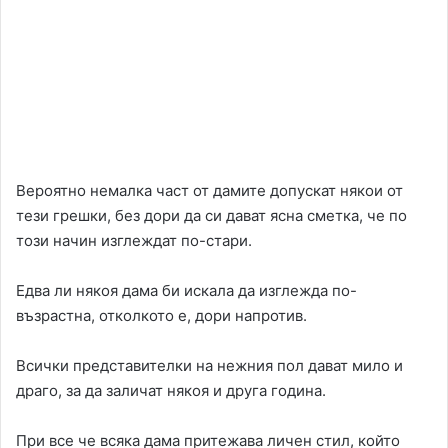
Вероятно немалка част от дамите допускат някои от
тези грешки, без дори да си дават ясна сметка, че по
този начин изглеждат по-стари.
Едва ли някоя дама би искала да изглежда по-
възрастна, отколкото е, дори напротив.
Всички представителки на нежния пол дават мило и
драго, за да заличат някоя и друга година.
При все че всяка дама притежава личен стил, който