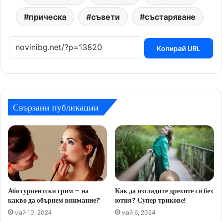
прическа
съвети
състаряване
Копирай URL
Свързани публикации
Абитуриентски грим – на
Как да изгладите дрехите си без
какво да обърнем внимание?
ютия? Супер трикове!
май 10, 2024
май 6, 2024