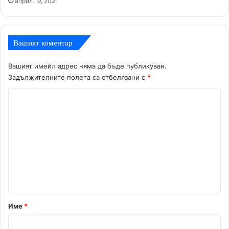
април 19, 2021
Вашият коментар
Вашият имейл адрес няма да бъде публикуван.
Задължителните полета са отбелязани с
*
К
о
м
е
н
т
а
р
Име
*
: