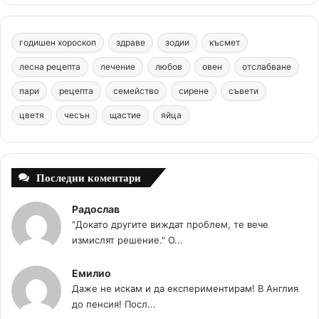
e
t
T
t
c
b
e
u
a
o
годишен хороскоп
здраве
зодии
късмет
o
r
b
g
m
лесна рецепта
лечение
любов
овен
отслабване
o
e
e
r
пари
рецепта
семейство
сирене
съвети
цветя
чесън
k
щастие
s
яйца
a
t
m
Последни коментари
Радослав
"Докато другите виждат проблем, те вече
измислят решение." О...
Емилио
Даже не искам и да експериментирам! В Англия
до пенсия! Посл...