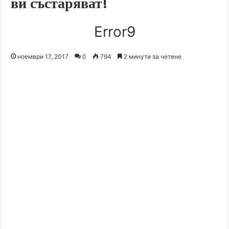
ви състаряват!
Error9
ноември 17, 2017
0
794
2 минути за четене