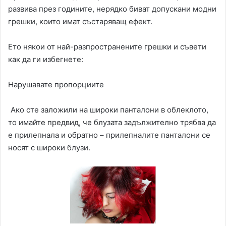
развива през годините, нерядко биват допускани модни
грешки, които имат състаряващ ефект.
Ето някои от най-разпространените грешки и съвети
как да ги избегнете:
Нарушавате пропорциите
Ако сте заложили на широки панталони в облеклото,
то имайте предвид, че блузата задължително трябва да
е прилепнала и обратно – прилепналите панталони се
носят с широки блузи.