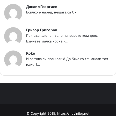
Данаил Георгиев
Всичко е наред, нещата.са Ок...
Григор Григоров
При възпалено гърло направете компрес.
Вземете малка носна к...
Koko
И аз това си помислих! Да бяха го гръмнали тоя
идиот!...
© Copyright 2015, https://novinibg.net