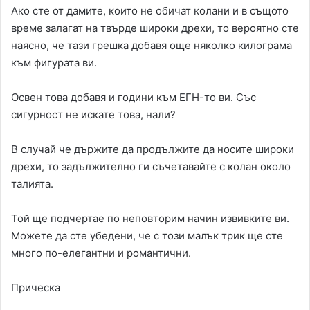
Ако сте от дамите, които не обичат колани и в същото
време залагат на твърде широки дрехи, то вероятно сте
наясно, че тази грешка добавя още няколко килограма
към фигурата ви.
Освен това добавя и години към ЕГН-то ви. Със
сигурност не искате това, нали?
В случай че държите да продължите да носите широки
дрехи, то задължително ги съчетавайте с колан около
талията.
Той ще подчертае по неповторим начин извивките ви.
Можете да сте убедени, че с този малък трик ще сте
много по-елегантни и романтични.
Прическа