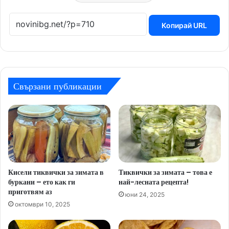
Копирай URL
Свързани публикации
Кисели тиквички за зимата в
Тиквички за зимата – това е
буркани – ето как ги
най-лесната рецепта!
приготвям аз
юни 24, 2025
октомври 10, 2025