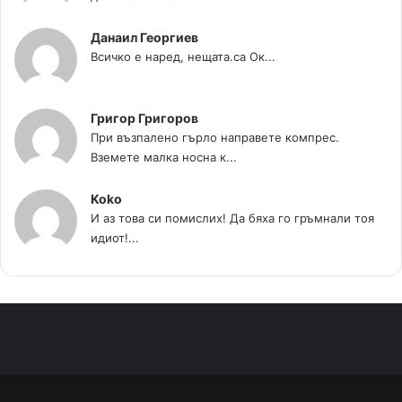
Данаил Георгиев
Всичко е наред, нещата.са Ок...
Григор Григоров
При възпалено гърло направете компрес.
Вземете малка носна к...
Koko
И аз това си помислих! Да бяха го гръмнали тоя
идиот!...