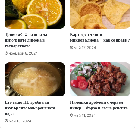
Трикове: 10 начина да
Картофен чипс в
използвате лимона в
микровълнова – как се прави?
готварството
май 17, 2024
ноември 8, 2024
Ето защо НЕ трябва да
Пилешки дробчета с червен
изхвърляте макаронената
пипер – бърза и лесна рецепта
вода!
май 11, 2024
май 16, 2024