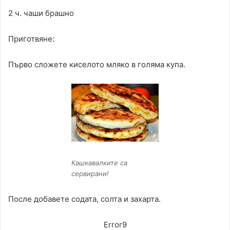
2 ч. чаши брашно
Приготвяне:
Първо сложете киселото мляко в голяма купа.
Кашкавалките са
сервирани!
После добавете содата, солта и захарта.
Error9