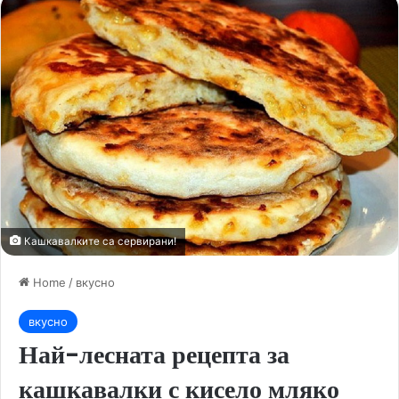
Кашкавалките са сервирани!
Home
/
вкусно
вкусно
Най-лесната рецепта за
кашкавалки с кисело мляко