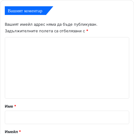
Вашият коментар
Вашият имейл адрес няма да бъде публикуван.
Задължителните полета са отбелязани с
*
К
о
м
е
н
т
а
р
Име
*
:
*
Имейл
*