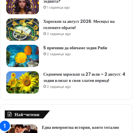
зодията?
1 седмица ago
Хороскоп за август 2026: Месецът на
големите обрати!
2 седмици ago
5 причини да обичаме зодия Риби
2 седмици ago
Седмичен хороскоп за 27 юли – 2 август: 4
зодии влизат в своя златен период!
2 седмици ago
Най-четени
Една невероятна история, която тотално