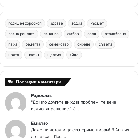
e
t
T
t
c
b
e
u
a
o
годишен хороскоп
здраве
зодии
късмет
o
r
b
g
m
лесна рецепта
лечение
любов
овен
отслабване
o
e
e
r
пари
рецепта
семейство
сирене
съвети
цветя
чесън
k
щастие
s
яйца
a
t
m
Последни коментари
Радослав
"Докато другите виждат проблем, те вече
измислят решение." О...
Емилио
Даже не искам и да експериментирам! В Англия
до пенсия! Посл...