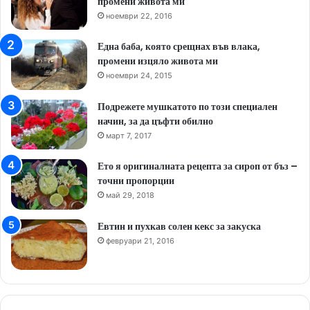
промени живота ми
ноември 22, 2016
Една баба, която срещнах във влака,
промени изцяло живота ми
ноември 24, 2015
Подрежете мушкатото по този специален
начин, за да цъфти обилно
март 7, 2017
Ето я оригиналната рецепта за сироп от бъз –
точни пропорции
май 29, 2018
Евтин и пухкав солен кекс за закуска
февруари 21, 2016