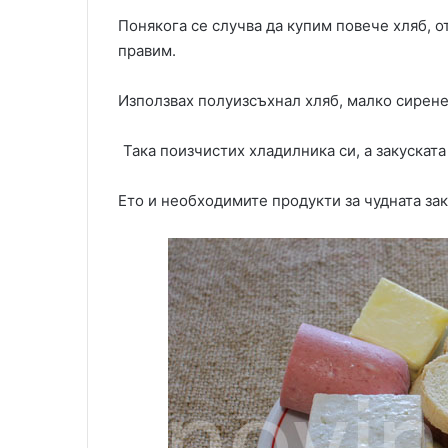
Понякога се случва да купим повече хляб, от
правим.
Използвах полуизсъхнал хляб, малко сирене
Така поизчистих хладилника си, а закуската
Ето и необходимите продукти за чудната зак