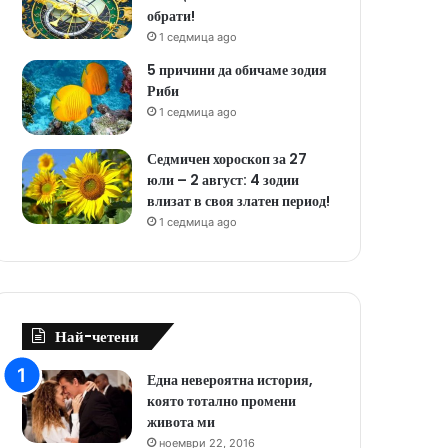
обрати!
1 седмица ago
5 причини да обичаме зодия
Риби
1 седмица ago
Седмичен хороскоп за 27
юли – 2 август: 4 зодии
влизат в своя златен период!
1 седмица ago
Най-четени
Една невероятна история,
която тотално промени
живота ми
ноември 22, 2016