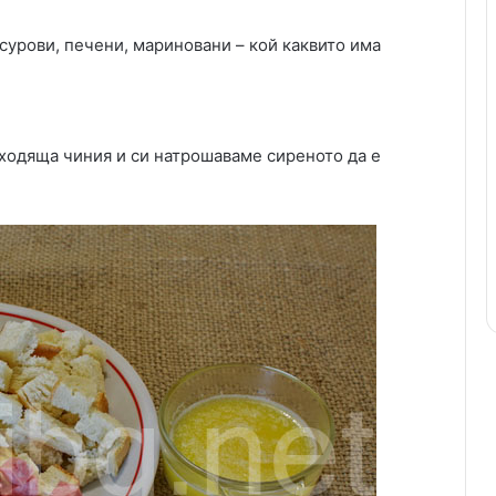
 сурови, печени, мариновани – кой каквито има
дходяща чиния и си натрошаваме сиреното да е