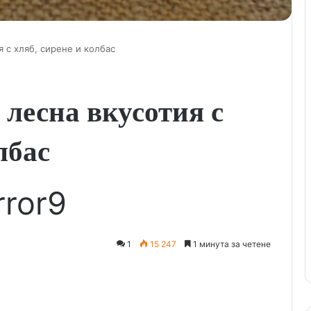
я с хляб, сирене и колбас
 лесна вкусотия с
лбас
rror9
1
15 247
1 минута за четене