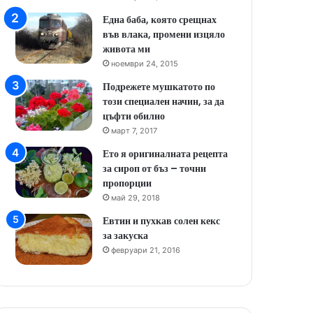
Една баба, която срещнах
във влака, промени изцяло
живота ми
ноември 24, 2015
Подрежете мушкатото по
този специален начин, за да
цъфти обилно
март 7, 2017
Ето я оригиналната рецепта
за сироп от бъз – точни
пропорции
май 29, 2018
Евтин и пухкав солен кекс
за закуска
февруари 21, 2016