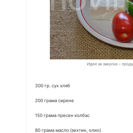
Идея за закуска – проду
300 гр. сух хляб
200 грама сирене
150 грама пресен колбас
80 грама масло (зехтин, олио)