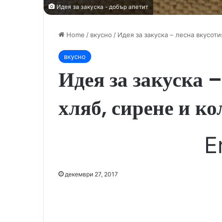
Идея за закуска - добър апетит
Home
/
вкусно
/
Идея за закуска – лесна вкусоти
вкусно
Идея за закуска –
хляб, сирене и ко
E
декември 27, 2017