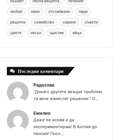
k
s
a
късмет
лесна рецепта
лечение
любов
овен
отслабване
пари
t
m
рецепта
семейство
сирене
съвети
цветя
чесън
щастие
яйца
Последни коментари
Радослав
"Докато другите виждат проблем,
те вече измислят решение." О...
Емилио
Даже не искам и да
експериментирам! В Англия до
пенсия! Посл...