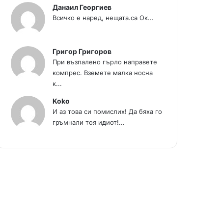
Данаил Георгиев
Всичко е наред, нещата.са Ок...
Григор Григоров
При възпалено гърло направете
компрес. Вземете малка носна
к...
Koko
И аз това си помислих! Да бяха го
гръмнали тоя идиот!...