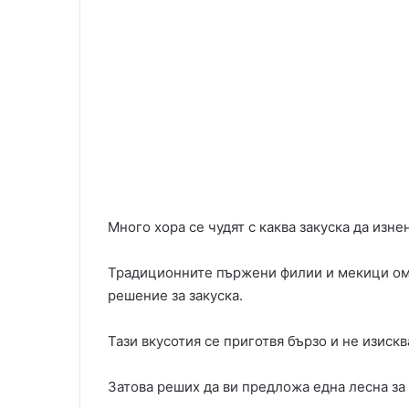
Много хора се чудят с каква закуска да изне
Традиционните пържени филии и мекици омр
решение за закуска.
Тази вкусотия се приготвя бързо и не изиск
Затова реших да ви предложа една лесна за 