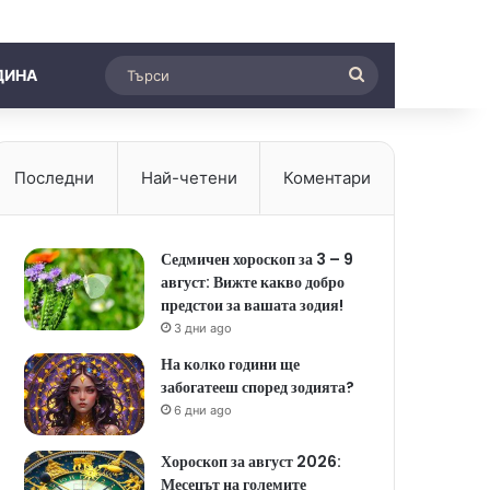
Търси
ДИНА
Последни
Най-четени
Коментари
Седмичен хороскоп за 3 – 9
август: Вижте какво добро
предстои за вашата зодия!
3 дни ago
На колко години ще
забогатееш според зодията?
6 дни ago
Хороскоп за август 2026:
Месецът на големите