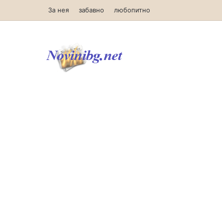
За нея
забавно
любопитно