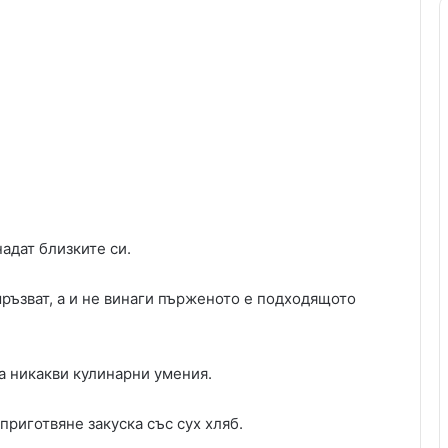
надат близките си.
ъзват, а и не винаги пърженото е подходящото
ва никакви кулинарни умения.
приготвяне закуска със сух хляб.