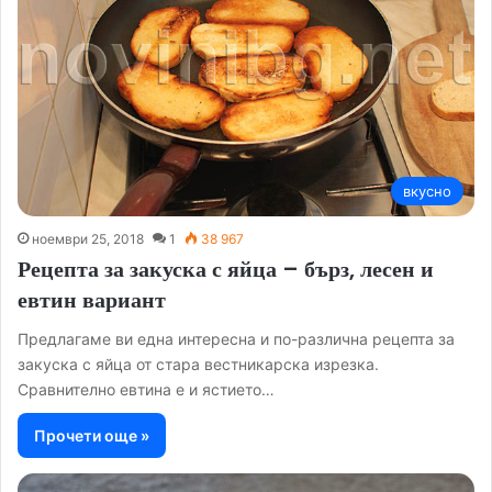
вкусно
ноември 25, 2018
1
38 967
Рецепта за закуска с яйца – бърз, лесен и
евтин вариант
Предлагаме ви една интересна и по-различна рецепта за
закуска с яйца от стара вестникарска изрезка.
Сравнително евтина е и ястието…
Прочети още »