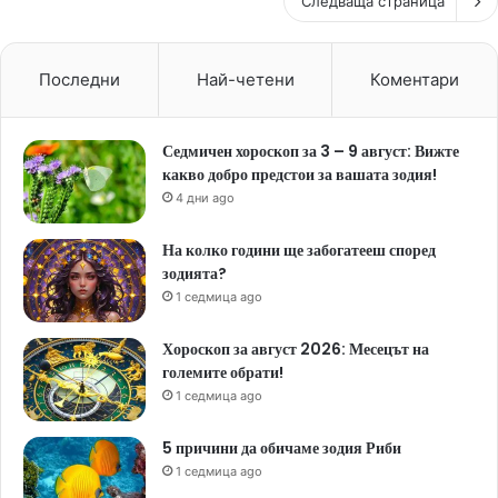
Следваща страница
Последни
Най-четени
Коментари
Седмичен хороскоп за 3 – 9 август: Вижте
какво добро предстои за вашата зодия!
4 дни ago
На колко години ще забогатееш според
зодията?
1 седмица ago
Хороскоп за август 2026: Месецът на
големите обрати!
1 седмица ago
5 причини да обичаме зодия Риби
1 седмица ago