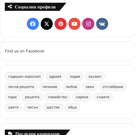
Социални профили
F
X
P
Y
I
v
a
i
o
n
k
c
n
u
s
.
Find us on Facebook
e
t
T
t
c
b
e
u
a
o
годишен хороскоп
здраве
зодии
късмет
o
r
b
g
m
лесна рецепта
лечение
любов
овен
отслабване
o
e
e
r
пари
рецепта
семейство
сирене
съвети
цветя
чесън
k
щастие
s
яйца
a
t
m
Последни коментари