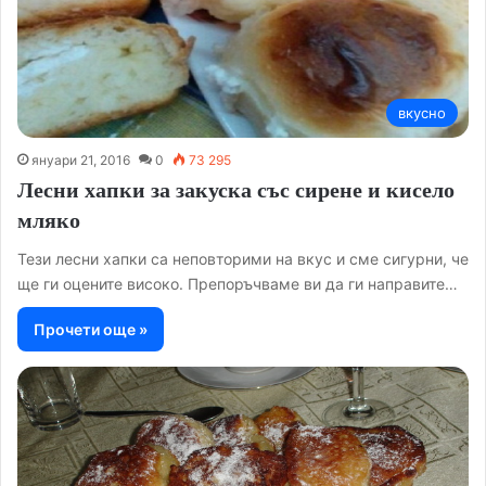
вкусно
януари 21, 2016
0
73 295
Лесни хапки за закуска със сирене и кисело
мляко
Тези лесни хапки са неповторими на вкус и сме сигурни, че
ще ги оцените високо. Препоръчваме ви да ги направите…
Прочети още »