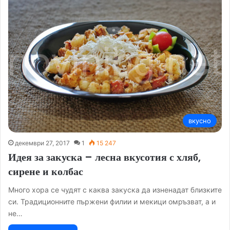
вкусно
декември 27, 2017
1
15 247
Идея за закуска – лесна вкусотия с хляб,
сирене и колбас
Много хора се чудят с каква закуска да изненадат близките
си. Традиционните пържени филии и мекици омръзват, а и
не…