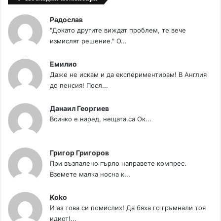
Радослав
"Докато другите виждат проблем, те вече
измислят решение." О...
Емилио
Даже не искам и да експериментирам! В Англия
до пенсия! Посл...
Данаил Георгиев
Всичко е наред, нещата.са Ок...
Григор Григоров
При възпалено гърло направете компрес.
Вземете малка носна к...
Koko
И аз това си помислих! Да бяха го гръмнали тоя
идиот!...