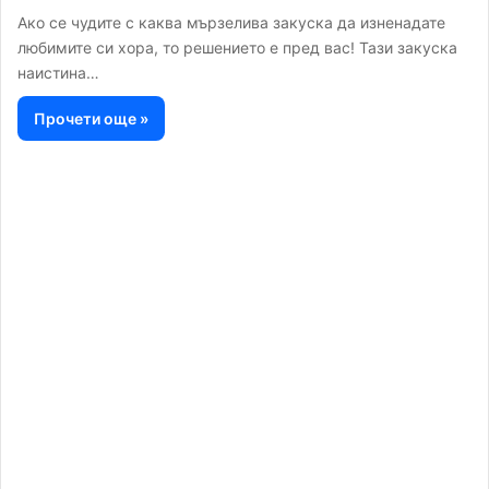
Ако се чудите с каква мързелива закуска да изненадате
любимите си хора, то решението е пред вас! Тази закуска
наистина…
Прочети още »