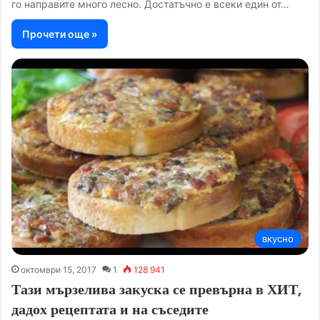
го направите много лесно. Достатъчно е всеки един от…
Прочети още »
вкусно
октомври 15, 2017
1
128 941
Тази мързелива закуска се превърна в ХИТ,
дадох рецептата и на съседите