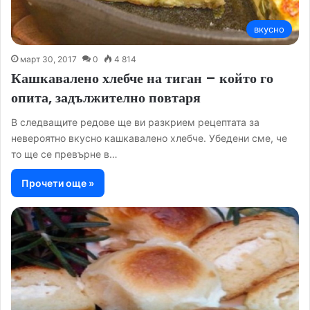
вкусно
март 30, 2017
0
4 814
Кашкавалено хлебче на тиган – който го
опита, задължително повтаря
В следващите редове ще ви разкрием рецептата за
невероятно вкусно кашкавалено хлебче. Убедени сме, че
то ще се превърне в…
Прочети още »