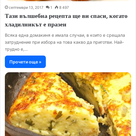
септември 13, 2017
1
8 497
Тази вълшебна рецепта ще ви спаси, когато
хладилникът е празен
Всяка една домакиня е имала случаи, в които е срещала
затруднение при избора на това какво да приготви. Най-
трудно е,…
Прочети още »