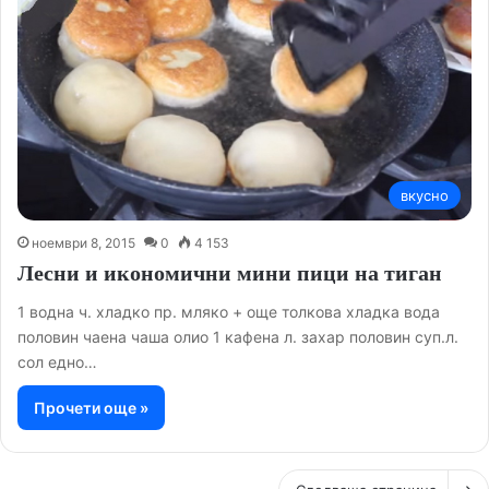
вкусно
ноември 8, 2015
0
4 153
Лесни и икономични мини пици на тиган
1 водна ч. хладко пр. мляко + още толкова хладка вода
половин чаена чаша олио 1 кафена л. захар половин суп.л.
сол едно…
Прочети още »