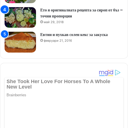
Ето я оригиналната рецепта за сироп от бъз –
точни пропорции
май 29, 2018
Евтин и пухкав солен кекс за закуска
февруари 21, 2016