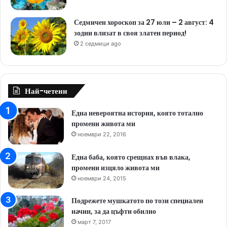
Седмичен хороскоп за 27 юли – 2 август: 4
зодии влизат в своя златен период!
2 седмици ago
Най-четени
Една невероятна история, която тотално
промени живота ми
ноември 22, 2016
Една баба, която срещнах във влака,
промени изцяло живота ми
ноември 24, 2015
Подрежете мушкатото по този специален
начин, за да цъфти обилно
март 7, 2017