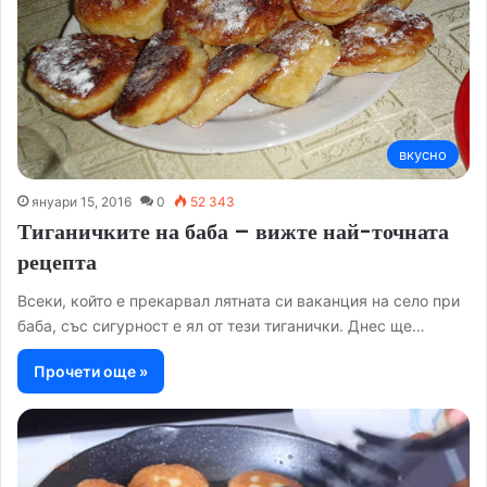
вкусно
януари 15, 2016
0
52 343
Тиганичките на баба – вижте най-точната
рецепта
Всеки, който е прекарвал лятната си ваканция на село при
баба, със сигурност е ял от тези тиганички. Днес ще…
Прочети още »