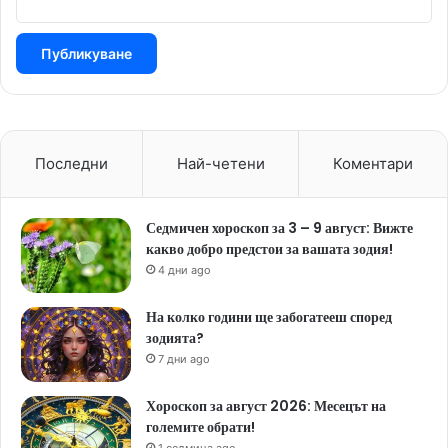
Последни
Най-четени
Коментари
Седмичен хороскоп за 3 – 9 август: Вижте
какво добро предстои за вашата зодия!
4 дни ago
На колко години ще забогатееш според
зодията?
7 дни ago
Хороскоп за август 2026: Месецът на
големите обрати!
1 седмица ago