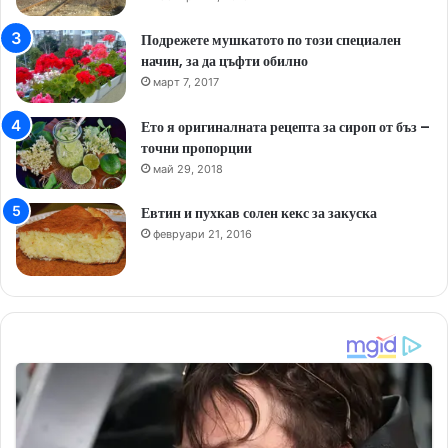
Подрежете мушкатото по този специален
начин, за да цъфти обилно
март 7, 2017
Ето я оригиналната рецепта за сироп от бъз –
точни пропорции
май 29, 2018
Евтин и пухкав солен кекс за закуска
февруари 21, 2016