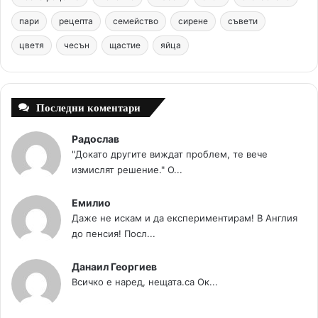
o
e
e
r
пари
рецепта
семейство
сирене
съвети
цветя
чесън
k
щастие
s
яйца
a
t
m
Последни коментари
Радослав
"Докато другите виждат проблем, те вече
измислят решение." О...
Емилио
Даже не искам и да експериментирам! В Англия
до пенсия! Посл...
Данаил Георгиев
Всичко е наред, нещата.са Ок...