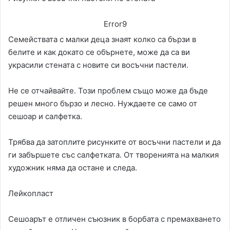
Error9
Семействата с малки деца знаят колко са бързи в
белите и как докато се обърнете, може да са ви
украсили стената с новите си восъчни пастели.
Не се отчайвайте. Този проблем също може да бъде
решен много бързо и лесно. Нуждаете се само от
сешоар и салфетка.
Трябва да затоплите рисунките от восъчни пастели и да
ги забършете със салфетката. От творенията на малкия
художник няма да остане и следа.
Лейкопласт
Сешоарът е отличен съюзник в борбата с премахването