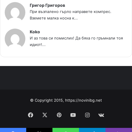
Григор Григоров
При възпалено гърло направете компрес.
Вземете малка носна к...
Koko
И аз това си помислих! Да бяха го гръмнали тоя
идиот!...
© Copyright 2015, https://novinibg.net
Facebook
X
Pinterest
YouTube
Instagram
vk.com