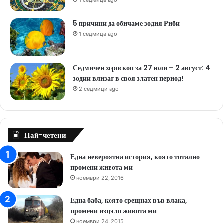
5 причини да обичаме зодия Риби
1 седмица ago
Седмичен хороскоп за 27 юли – 2 август: 4
зодии влизат в своя златен период!
2 седмици ago
Най-четени
Една невероятна история, която тотално
промени живота ми
ноември 22, 2016
Една баба, която срещнах във влака,
промени изцяло живота ми
ноември 24, 2015