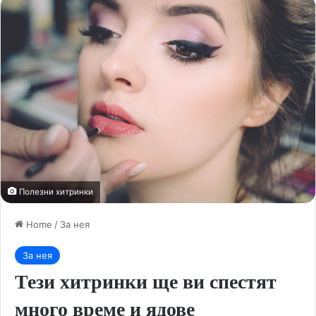
Полезни хитринки
Home
/
За нея
За нея
Тези хитринки ще ви спестят
много време и ядове