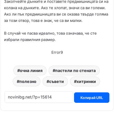
Закопчейте дънките и поставете предмишницата си на
колана на дънките. Ако те хлопат, значи са ви големи.
Ако ли пък предмишницата ви се оказва твърде голяма
за този отвор, това е знак, че са ви малки.
В случай че пасва идеално, това означава, че сте
избрали правилния размер.
Error9
очна линия
пастели по стената
полезно
съвети
хитринки
Копирай URL