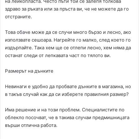
на лейкопласта. Често пъти той се залепя толкова
здраво за ръката или за пръста ви, че не можете да го
отстраните.
Това обаче може да се случи много бързо и лесно, ако
използвате сешоара. Нагрейте го малко, след което го
издърпайте. Така хем ще се отлепи лесно, хем няма да
останат следи от лепкавата част по тялото ви.
Размерът на дънките
Невинаги е удобно да пробвате дънките в магазина, но
в такъв случай как да си изберете правилния размер?
Има решение и на този проблем. Специалистите по
облекло посочват, че в такива случаи предмишницата
върши отлична работа.