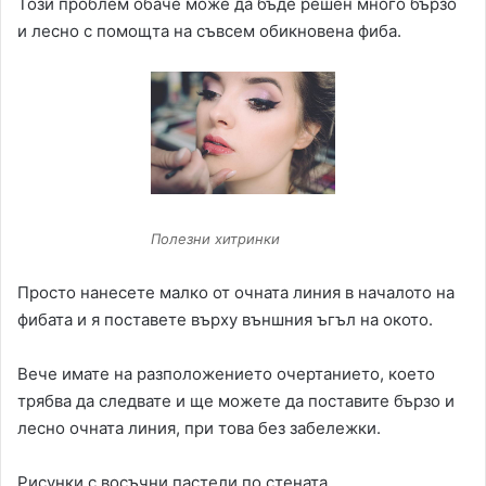
Този проблем обаче може да бъде решен много бързо
и лесно с помощта на съвсем обикновена фиба.
Полезни хитринки
Просто нанесете малко от очната линия в началото на
фибата и я поставете върху външния ъгъл на окото.
Вече имате на разположението очертанието, което
трябва да следвате и ще можете да поставите бързо и
лесно очната линия, при това без забележки.
Рисунки с восъчни пастели по стената