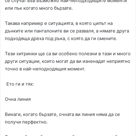
се случат във възможно най-неподходящите моменти
или пък когато много бързате.
Такава например е ситуацията, в която ципът на
дънките или панталоните ви се разваля, а нямате друга
подходяща дреха под ръка, с която да ги смените.
Тези хитринки ще са ви особено полезни в тази и много
други ситуации, които могат да ви изненадат неприятно
точно в най-неподходящия момент.
Ето ги и тях:
Очна линия
Винаги, когато бързате, очната ви линия няма да се
получи перфектно.