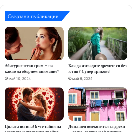
Свързани публикации
Абитуриентски грим – на
Как да изгладите дрехите си без
какво да обърнем внимание?
ютия? Супер трикове!
май 10, 2024
май 6, 2024
Цялата истина! 5-те тайни на
Домашен омекотител за дрехи
здравата и щастлива двойка!
– лесна, евтина и ефективна