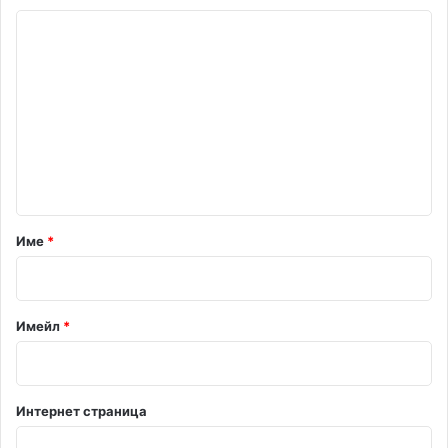
К
о
м
е
н
т
а
р
Име
*
:
*
Имейл
*
Интернет страница