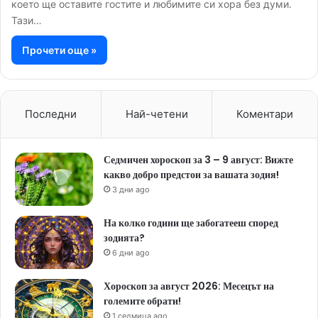
което ще оставите гостите и любимите си хора без думи.
Тази…
Прочети още »
Последни
Най-четени
Коментари
Седмичен хороскоп за 3 – 9 август: Вижте
какво добро предстои за вашата зодия!
3 дни ago
На колко години ще забогатееш според
зодията?
6 дни ago
Хороскоп за август 2026: Месецът на
големите обрати!
1 седмица ago