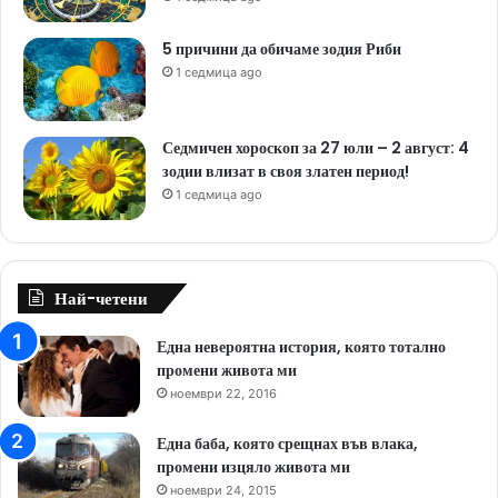
5 причини да обичаме зодия Риби
1 седмица ago
Седмичен хороскоп за 27 юли – 2 август: 4
зодии влизат в своя златен период!
1 седмица ago
Най-четени
Една невероятна история, която тотално
промени живота ми
ноември 22, 2016
Една баба, която срещнах във влака,
промени изцяло живота ми
ноември 24, 2015