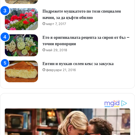
Подрежете мушкатото по този специален
начин, за да цъфти обилно
март 7, 2017
Ето я оригиналната рецепта за сироп от бъз –
точни пропорции
май 29, 2018
Евтин и пухкав солен кекс за закуска
февруари 21, 2016