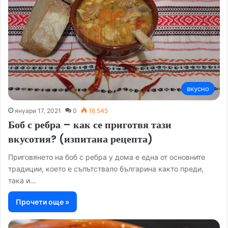
вкусно
януари 17, 2021
0
16 545
Боб с ребра – как се приготвя тази
вкусотия? (изпитана рецепта)
Приговянето на боб с ребра у дома е една от основните
традиции, което е съпътствало българина както преди,
така и…
Прочети още »