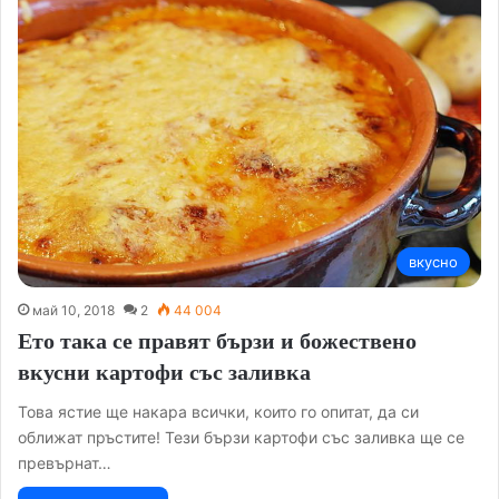
вкусно
май 10, 2018
2
44 004
Ето така се правят бързи и божествено
вкусни картофи със заливка
Това ястие ще накара всички, които го опитат, да си
оближат пръстите! Тези бързи картофи със заливка ще се
превърнат…