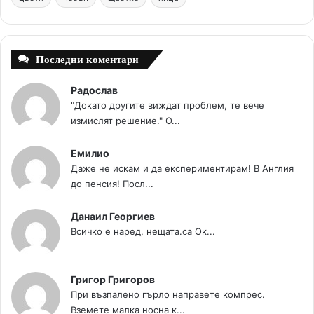
t
m
Последни коментари
Радослав
"Докато другите виждат проблем, те вече
измислят решение." О...
Емилио
Даже не искам и да експериментирам! В Англия
до пенсия! Посл...
Данаил Георгиев
Всичко е наред, нещата.са Ок...
Григор Григоров
При възпалено гърло направете компрес.
Вземете малка носна к...