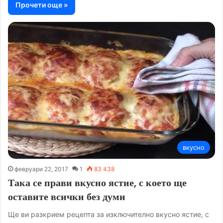
Прочети още »
вкусно
февруари 22, 2017
1
83 438
Така се прави вкусно ястие, с което ще
оставите всички без думи
Ще ви разкрием рецепта за изключително вкусно ястие, с