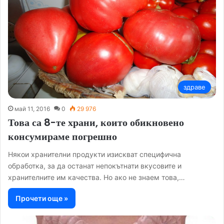
здраве
май 11, 2016
0
29 976
Това са 8-те храни, които обикновено
консумираме погрешно
Някои хранителни продукти изискват специфична
обработка, за да останат непокътнати вкусовите и
хранителните им качества. Но ако не знаем това,…
Прочети още »