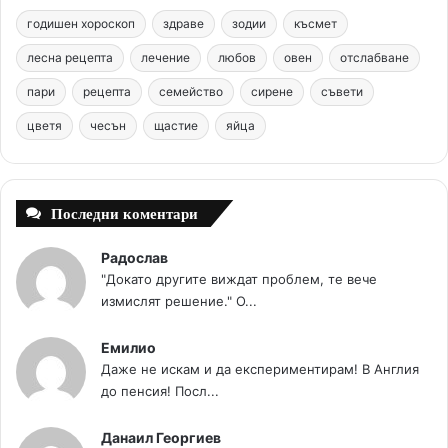
b
e
u
a
o
годишен хороскоп
здраве
зодии
късмет
o
r
b
g
m
лесна рецепта
лечение
любов
овен
отслабване
o
e
e
r
пари
рецепта
семейство
сирене
съвети
цветя
чесън
k
щастие
s
яйца
a
t
m
Последни коментари
Радослав
"Докато другите виждат проблем, те вече
измислят решение." О...
Емилио
Даже не искам и да експериментирам! В Англия
до пенсия! Посл...
Данаил Георгиев