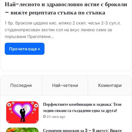
Най-лесното и здравословно ястие с броколи
– вижте рецептата стъпка по стъпка
1 бр. броколи цедено кис. мляко 2 скил. чесън 2-3 суп.л.
студенопресован зехтин сол на вкус ленено семе за
поръсване Приготвяне…
Прочети още »
Последни
Най-четени
Коментари
Перфектните комбинации в зодиака: Тези
зодии сякаш са създадени една за друга!
20 часа ago
Седмичен хороскоп за 3 – 9 август: Вижте