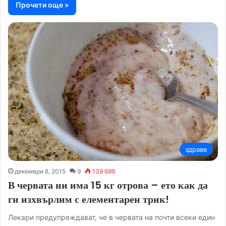
Прочети още »
здраве
декември 8, 2015
9
139 699
В червата ни има 15 кг отрова – ето как да
ги изхвърлим с елементарен трик!
Лекари предупреждават, че в червата на почти всеки един