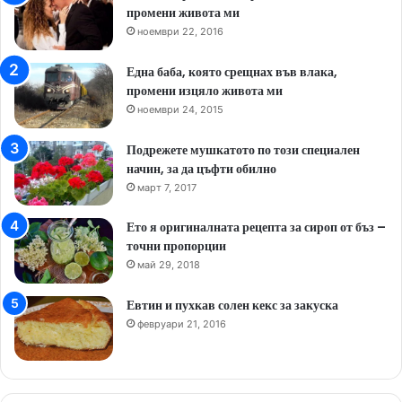
промени живота ми
ноември 22, 2016
Една баба, която срещнах във влака,
промени изцяло живота ми
ноември 24, 2015
Подрежете мушкатото по този специален
начин, за да цъфти обилно
март 7, 2017
Ето я оригиналната рецепта за сироп от бъз –
точни пропорции
май 29, 2018
Евтин и пухкав солен кекс за закуска
февруари 21, 2016