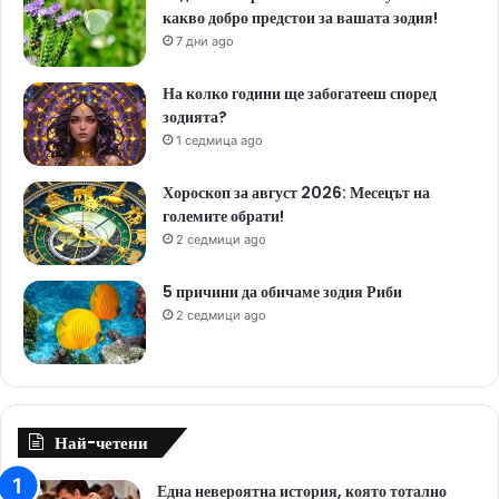
какво добро предстои за вашата зодия!
7 дни ago
На колко години ще забогатееш според
зодията?
1 седмица ago
Хороскоп за август 2026: Месецът на
големите обрати!
2 седмици ago
5 причини да обичаме зодия Риби
2 седмици ago
Най-четени
Една невероятна история, която тотално