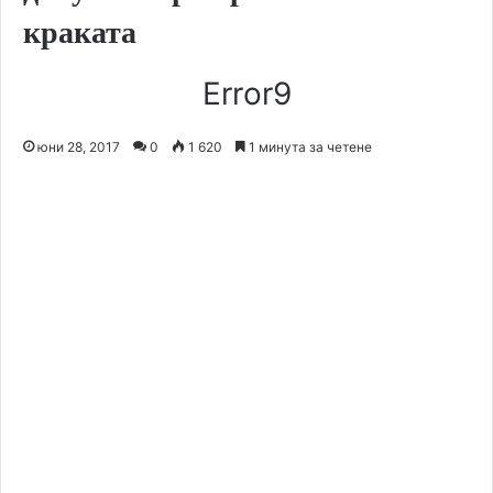
краката
Error9
юни 28, 2017
0
1 620
1 минута за четене