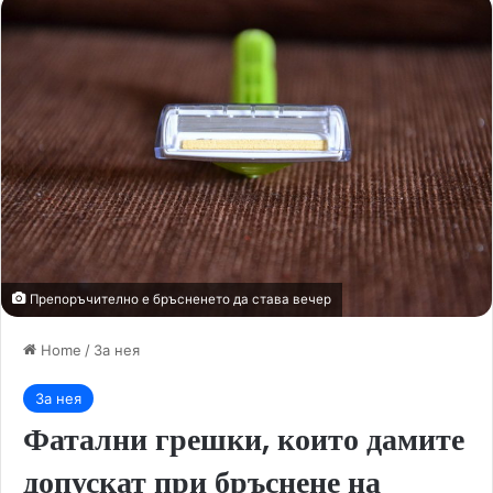
Препоръчително е бръсненето да става вечер
Home
/
За нея
За нея
Фатални грешки, които дамите
допускат при бръснене на