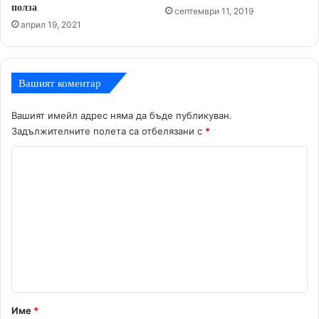
полза
септември 11, 2019
април 19, 2021
Вашият коментар
Вашият имейл адрес няма да бъде публикуван.
Задължителните полета са отбелязани с
*
К
о
м
е
н
т
а
р
Име
*