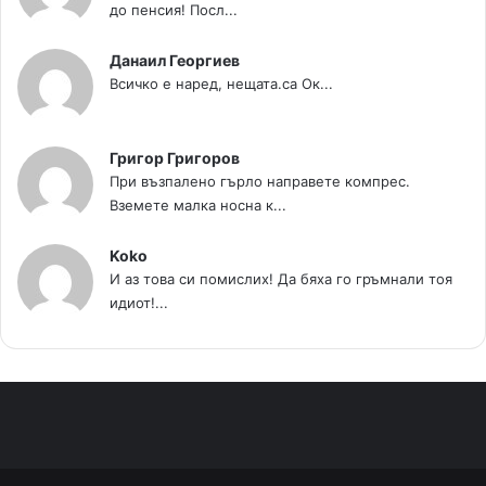
до пенсия! Посл...
Данаил Георгиев
Всичко е наред, нещата.са Ок...
Григор Григоров
При възпалено гърло направете компрес.
Вземете малка носна к...
Koko
И аз това си помислих! Да бяха го гръмнали тоя
идиот!...