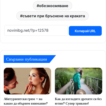
обезкосмяване
съвети при бръснене на краката
Копирай URL
Свързани публикации
Абитуриентски грим – на
Как да изгладите дрехите си без
какво да обърнем внимание?
ютия? Супер трикове!