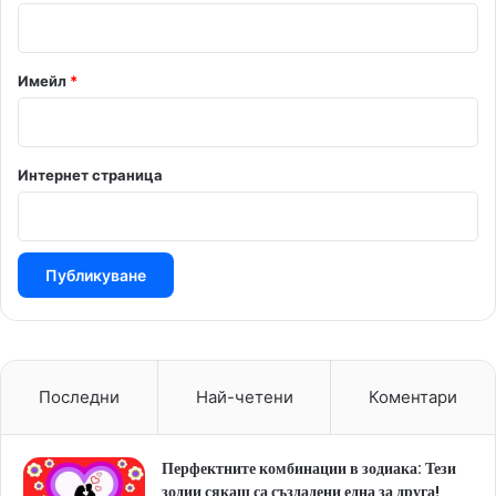
:
*
Имейл
*
Интернет страница
Последни
Най-четени
Коментари
Перфектните комбинации в зодиака: Тези
зодии сякаш са създадени една за друга!