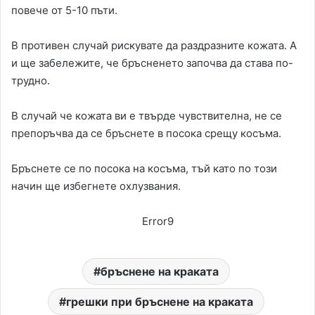
повече от 5-10 пъти.
В противен случай рискувате да раздразните кожата. А
и ще забележите, че бръсненето започва да става по-
трудно.
В случай че кожата ви е твърде чувствителна, не се
препоръчва да се бръснете в посока срещу косъма.
Бръснете се по посока на косъма, тъй като по този
начин ще избегнете охлузвания.
Error9
бръснене на краката
грешки при бръснене на краката