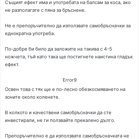
Същият ефект има и употребата на балсам за коса, ако
не разполагате с пяна за бръснене.
Не е препоръчително да използвате самобръсначки за
еднократна употреба.
По-добре би било да заложите на такива с 4-5
ножчета, тъй като така ще постигнете наистина гладък
ефект.
Error9
Освен това с тях ще е по-лесно обезкосмяването на
зоните около коленете.
В колкото и качествени самобръсначки да сте
инвестирали, не ги ползвайте прекалено дълго.
Препоръчително е да използвате самобръсначката не