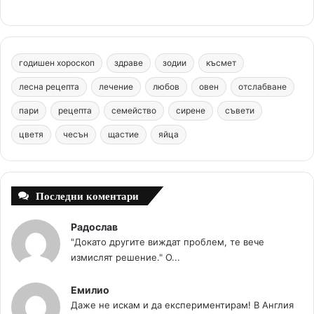
e
t
T
t
c
b
e
u
a
o
годишен хороскоп
здраве
зодии
късмет
o
r
b
g
m
лесна рецепта
лечение
любов
овен
отслабване
o
e
e
r
пари
рецепта
семейство
сирене
съвети
цветя
чесън
k
щастие
s
яйца
a
t
m
Последни коментари
Радослав
"Докато другите виждат проблем, те вече
измислят решение." О...
Емилио
Даже не искам и да експериментирам! В Англия