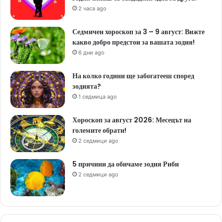
2 часа ago
Седмичен хороскоп за 3 – 9 август: Вижте
какво добро предстои за вашата зодия!
6 дни ago
На колко години ще забогатееш според
зодията?
1 седмица ago
Хороскоп за август 2026: Месецът на
големите обрати!
2 седмици ago
5 причини да обичаме зодия Риби
2 седмици ago