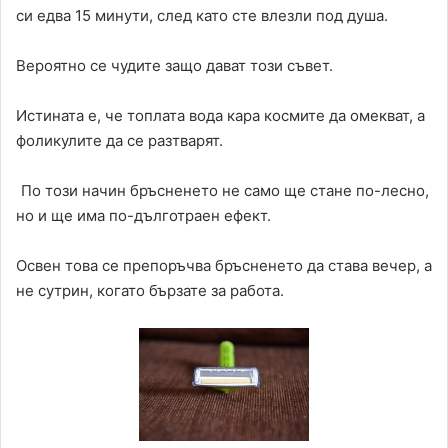
си едва 15 минути, след като сте влезли под душа.
Вероятно се чудите защо дават този съвет.
Истината е, че топлата вода кара космите да омекват, а
фоликулите да се разтварят.
По този начин бръсненето не само ще стане по-лесно,
но и ще има по-дълготраен ефект.
Освен това се препоръчва бръсненето да става вечер, а
не сутрин, когато бързате за работа.