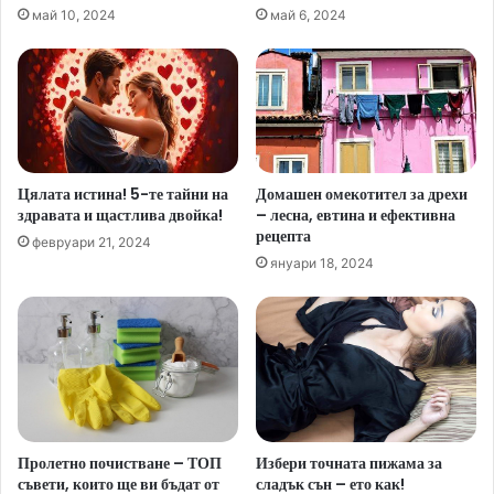
май 10, 2024
май 6, 2024
Цялата истина! 5-те тайни на
Домашен омекотител за дрехи
здравата и щастлива двойка!
– лесна, евтина и ефективна
рецепта
февруари 21, 2024
януари 18, 2024
Пролетно почистване – ТОП
Избери точната пижама за
съвети, които ще ви бъдат от
сладък сън – ето как!