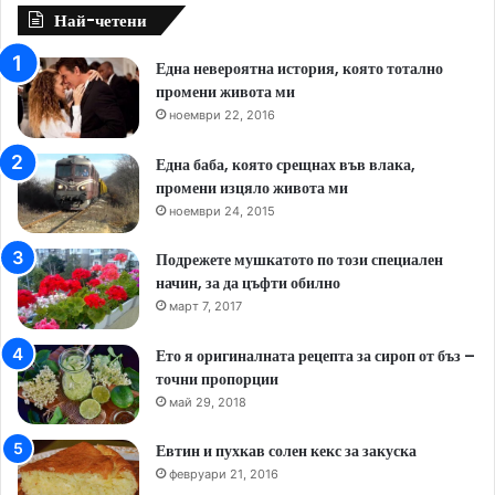
Най-четени
Една невероятна история, която тотално
промени живота ми
ноември 22, 2016
Една баба, която срещнах във влака,
промени изцяло живота ми
ноември 24, 2015
Подрежете мушкатото по този специален
начин, за да цъфти обилно
март 7, 2017
Ето я оригиналната рецепта за сироп от бъз –
точни пропорции
май 29, 2018
Евтин и пухкав солен кекс за закуска
февруари 21, 2016