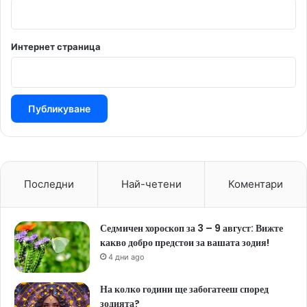
Интернет страница
Последни
Най-четени
Коментари
Седмичен хороскоп за 3 – 9 август: Вижте
какво добро предстои за вашата зодия!
4 дни ago
На колко години ще забогатееш според
зодията?