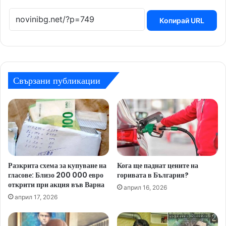
Копирай URL
Свързани публикации
Разкрита схема за купуване на
Кога ще паднат цените на
гласове: Близо 200 000 евро
горивата в България?
открити при акция във Варна
април 16, 2026
април 17, 2026