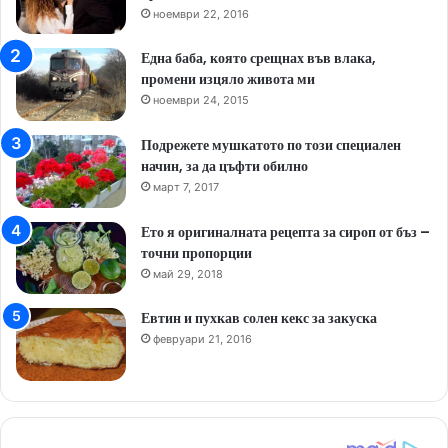
ноември 22, 2016
Една баба, която срещнах във влака,
промени изцяло живота ми
ноември 24, 2015
Подрежете мушкатото по този специален
начин, за да цъфти обилно
март 7, 2017
Ето я оригиналната рецепта за сироп от бъз –
точни пропорции
май 29, 2018
Евтин и пухкав солен кекс за закуска
февруари 21, 2016