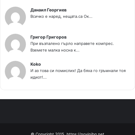
Данаил Георгиев
Всичко е наред, нещата.са Ок...
Григор Григоров
При възпалено гърло направете компрес.
Вземете малка носна к...
Koko
И аз това си помислих! Да бяха го гръмнали тоя
идиот!...
© Copyright 2015, https://novinibg.net