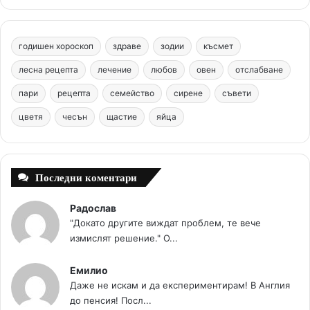
e
t
T
t
c
b
e
u
a
o
годишен хороскоп
здраве
зодии
късмет
o
r
b
g
m
лесна рецепта
лечение
любов
овен
отслабване
o
e
e
r
пари
рецепта
семейство
сирене
съвети
цветя
чесън
k
щастие
s
яйца
a
t
m
Последни коментари
Радослав
"Докато другите виждат проблем, те вече
измислят решение." О...
Емилио
Даже не искам и да експериментирам! В Англия
до пенсия! Посл...