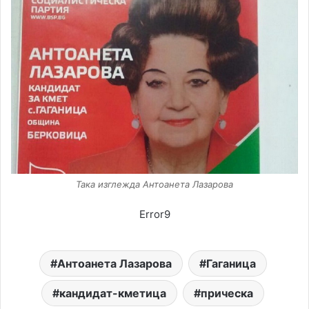
Така изглежда Антоанета Лазарова
Error9
Антоанета Лазарова
Гаганица
кандидат-кметица
прическа