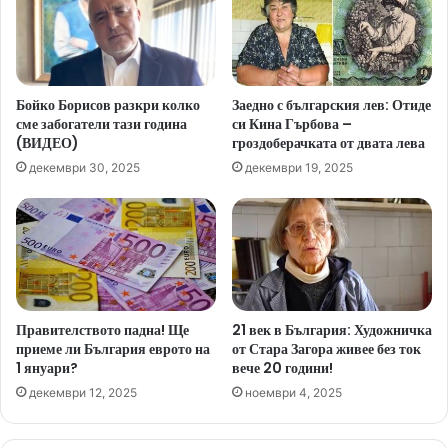
Бойко Борисов разкри колко
Заедно с българския лев: Отиде
сме забогатели тази година
си Кина Гърбова –
(ВИДЕО)
гроздоберачката от двата лева
декември 30, 2025
декември 19, 2025
Правителството падна! Ще
21 век в България: Художничка
приеме ли България еврото на
от Стара Загора живее без ток
1 януари?
вече 20 години!
декември 12, 2025
ноември 4, 2025