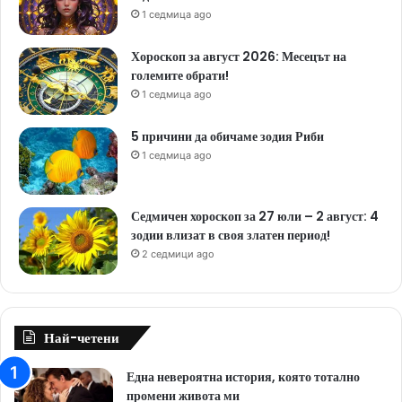
1 седмица ago
Хороскоп за август 2026: Месецът на
големите обрати!
1 седмица ago
5 причини да обичаме зодия Риби
1 седмица ago
Седмичен хороскоп за 27 юли – 2 август: 4
зодии влизат в своя златен период!
2 седмици ago
Най-четени
Една невероятна история, която тотално
промени живота ми