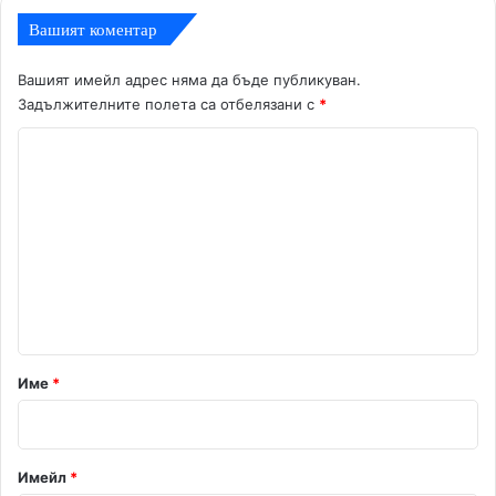
Вашият коментар
Вашият имейл адрес няма да бъде публикуван.
Задължителните полета са отбелязани с
*
К
о
м
е
н
т
а
р
Име
*
:
*
Имейл
*