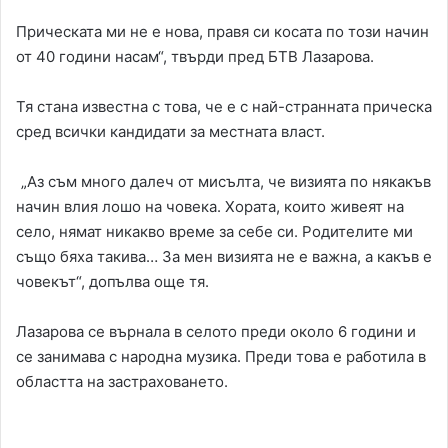
Прическата ми не е нова, правя си косата по този начин
от 40 години насам“, твърди пред БТВ Лазарова.
Тя стана известна с това, че е с най-странната прическа
сред всички кандидати за местната власт.
„Аз съм много далеч от мисълта, че визията по някакъв
начин влия лошо на човека. Хората, които живеят на
село, нямат никакво време за себе си. Родителите ми
също бяха такива… За мен визията не е важна, а какъв е
човекът“, допълва още тя.
Лазарова се върнала в селото преди около 6 години и
се занимава с народна музика. Преди това е работила в
областта на застраховането.