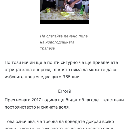
Не слагайте печено пиле
на новогодишната
трапеза
По този начин ще е почти сигурно че ще привлечете
отрицателна енергия, от която няма да можете да се
избавите през следващите 365 дни.
Error9
През новата 2017 година ще бъдат облагоде- телствани
постоянството и силната воля.
Това означава, че трябва да доведете докрай всяко
нещо, с което се захванете, за да не страдате след