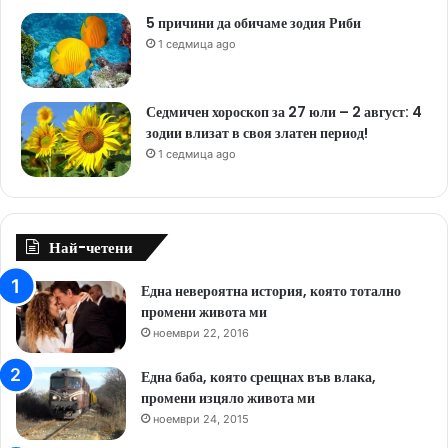
5 причини да обичаме зодия Риби
1 седмица ago
Седмичен хороскоп за 27 юли – 2 август: 4
зодии влизат в своя златен период!
1 седмица ago
Най-четени
Една невероятна история, която тотално
промени живота ми
ноември 22, 2016
Една баба, която срещнах във влака,
промени изцяло живота ми
ноември 24, 2015