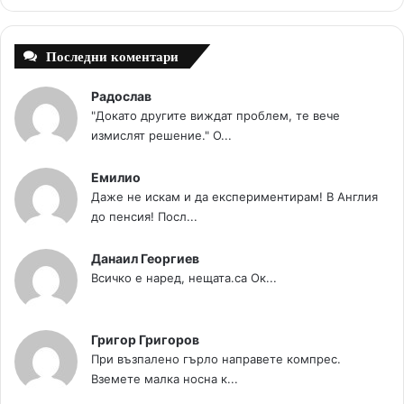
t
m
Последни коментари
Радослав
"Докато другите виждат проблем, те вече
измислят решение." О...
Емилио
Даже не искам и да експериментирам! В Англия
до пенсия! Посл...
Данаил Георгиев
Всичко е наред, нещата.са Ок...
Григор Григоров
При възпалено гърло направете компрес.
Вземете малка носна к...