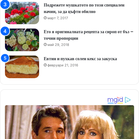
Подрежете мушкатото по този специален
начин, за да цъфти обилно
март 7, 2017
Ето я оригиналната рецепта за сироп от бъз –
точни пропорции
май 29, 2018
Евтин и пухкав солен кекс за закуска
февруари 21, 2016