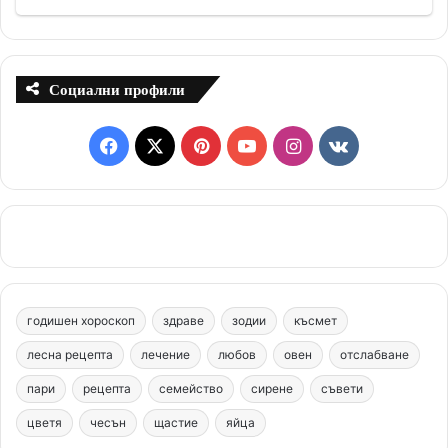
Социални профили
F
X
P
Y
I
v
a
i
o
n
k
c
n
u
s
.
e
t
T
t
c
b
e
u
a
o
годишен хороскоп
здраве
зодии
късмет
o
r
b
g
m
лесна рецепта
лечение
любов
овен
отслабване
o
e
e
r
пари
рецепта
семейство
сирене
съвети
цветя
чесън
k
щастие
s
яйца
a