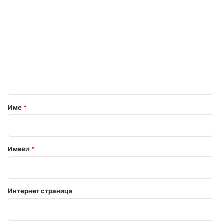
К
о
м
е
н
т
а
р
Име
*
:
*
Имейл
*
Интернет страница