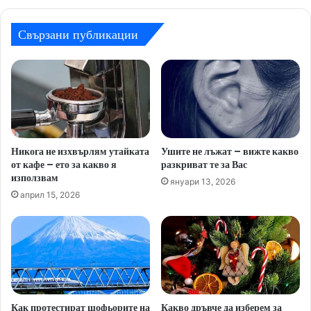
Свързани публикации
Никога не изхвърлям утайката
Ушите не лъжат – вижте какво
от кафе – ето за какво я
разкриват те за Вас
използвам
януари 13, 2026
април 15, 2026
Как протестират шофьорите на
Какво дръвче да изберем за