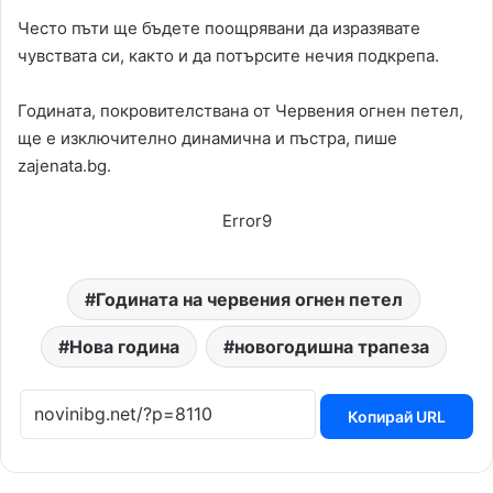
Често пъти ще бъдете поощрявани да изразявате
чувствата си, както и да потърсите нечия подкрепа.
Годината, покровителствана от Червения огнен петел,
ще е изключително динамична и пъстра, пише
zajenata.bg.
Error9
Годината на червения огнен петел
Нова година
новогодишна трапеза
Копирай URL