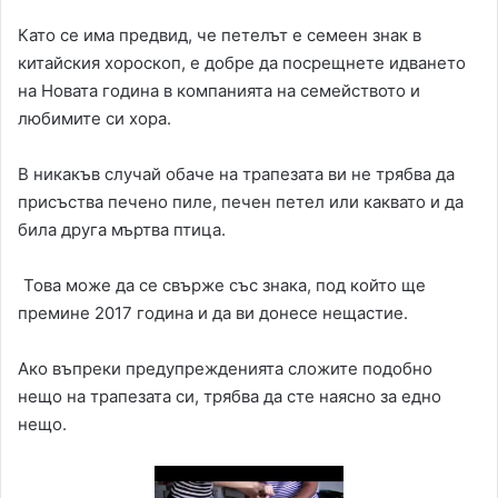
Като се има предвид, че петелът е семеен знак в
китайския хороскоп, е добре да посрещнете идването
на Новата година в компанията на семейството и
любимите си хора.
В никакъв случай обаче на трапезата ви не трябва да
присъства печено пиле, печен петел или каквато и да
била друга мъртва птица.
Това може да се свърже със знака, под който ще
премине 2017 година и да ви донесе нещастие.
Ако въпреки предупрежденията сложите подобно
нещо на трапезата си, трябва да сте наясно за едно
нещо.