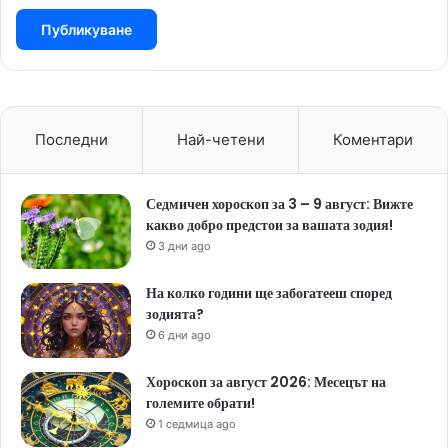
Последни
Най-четени
Коментари
Седмичен хороскоп за 3 – 9 август: Вижте
какво добро предстои за вашата зодия!
3 дни ago
На колко години ще забогатееш според
зодията?
6 дни ago
Хороскоп за август 2026: Месецът на
големите обрати!
1 седмица ago