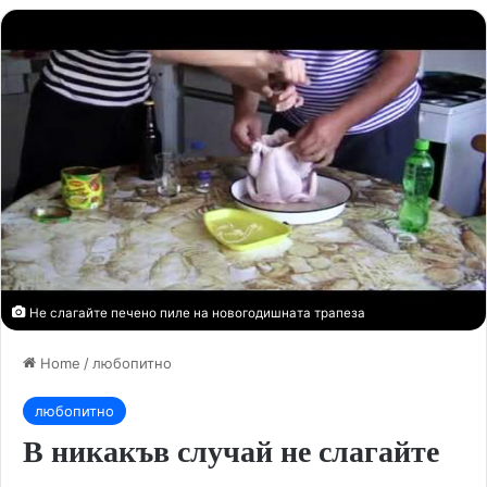
Не слагайте печено пиле на новогодишната трапеза
Home
/
любопитно
любопитно
В никакъв случай не слагайте