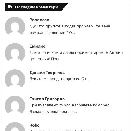
Последни коментари
Радослав
"Докато другите виждат проблем, те вече
измислят решение." О...
Емилио
Даже не искам и да експериментирам! В Англия
до пенсия! Посл...
Данаил Георгиев
Всичко е наред, нещата.са Ок...
Григор Григоров
При възпалено гърло направете компрес.
Вземете малка носна к...
Koko