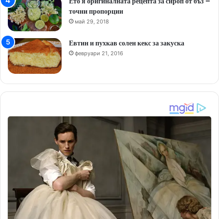
Ето я оригиналната рецепта за сироп от бъз –
точни пропорции
май 29, 2018
Евтин и пухкав солен кекс за закуска
февруари 21, 2016