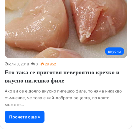
вкусно
юли 3, 2018
0
29 952
Ето така се приготвя невероятно крехко и
вкусно пилешко филе
Ако ви се е дояло вкусно пилешко филе, то няма никакво
съмнение, че това е най-добрата рецепта, по която
можете…
Прочети още »