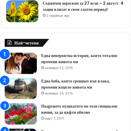
Седмичен хороскоп за 27 юли – 2 август: 4
зодии влизат в своя златен период!
2 седмици ago
Най-четени
Една невероятна история, която тотално
промени живота ми
ноември 22, 2016
Една баба, която срещнах във влака,
промени изцяло живота ми
ноември 24, 2015
Подрежете мушкатото по този специален
начин, за да цъфти обилно
март 7, 2017