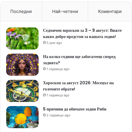
Последни
Най-четени
Коментари
Седмичен хороскоп за 3 – 9 август: Вижте
какво добро предстои за вашата зодия!
5 дни ago
На колко години ще забогатееш според
зодията?
1 седмица ago
Хороскоп за август 2026: Месецът на
големите обрати!
1 седмица ago
5 причини да обичаме зодия Риби
2 седмици ago