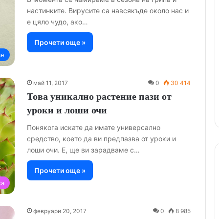
настинките. Вирусите са навсякъде около нас и
е цяло чудо, ако…
Прочети още »
ве
май 11, 2017
0
30 414
Това уникално растение пази от
уроки и лоши очи
Понякога искате да имате универсално
средство, което да ви предпазва от уроки и
лоши очи. Е, ще ви зарадваме с…
Прочети още »
ка
февруари 20, 2017
0
8 985