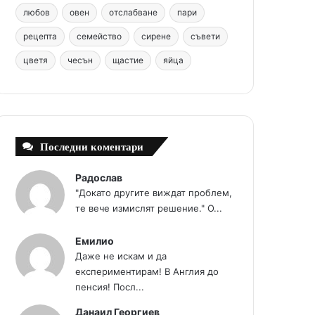
любов
овен
отслабване
пари
t
m
рецепта
семейство
сирене
съвети
цветя
чесън
щастие
яйца
Последни коментари
Радослав
"Докато другите виждат проблем,
те вече измислят решение." О...
Емилио
Даже не искам и да
експериментирам! В Англия до
пенсия! Посл...
Данаил Георгиев