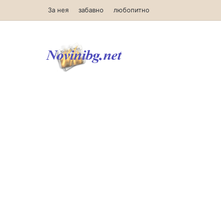
За нея
забавно
любопитно