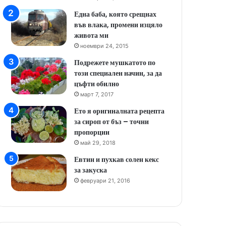
Една баба, която срещнах
във влака, промени изцяло
живота ми
ноември 24, 2015
Подрежете мушкатото по
този специален начин, за да
цъфти обилно
март 7, 2017
Ето я оригиналната рецепта
за сироп от бъз – точни
пропорции
май 29, 2018
Евтин и пухкав солен кекс
за закуска
февруари 21, 2016