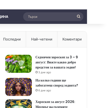
Търси
ДИНА
Последни
Най-четени
Коментари
Седмичен хороскоп за 3 – 9
август: Вижте какво добро
предстои за вашата зодия!
3 дни ago
На колко години ще
забогатееш според зодията?
6 дни ago
Хороскоп за август 2026:
Месецът на големите