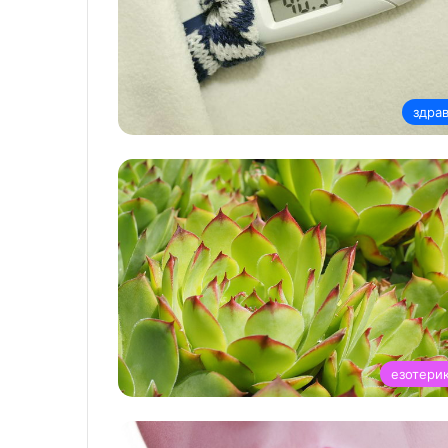
здра
езотери