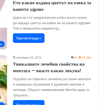
Ето какво издава цветът на езика за
вашето здраве
Дори не сте предполагали колко много може
да издаде цветът на езика ви за вашето здраве.
Той е невероятен индикатор,…
Прочети още »
ве
октомври 23, 2015
0
35 464
Уникалните лечебни свойства на
ментата – вижте какво лекува!
Подобно на повечето лечебни растения ментата
е намерила отражение в древните митове и
легенди. Общото наименование Mentha идва от
гръцката…
Прочети още »