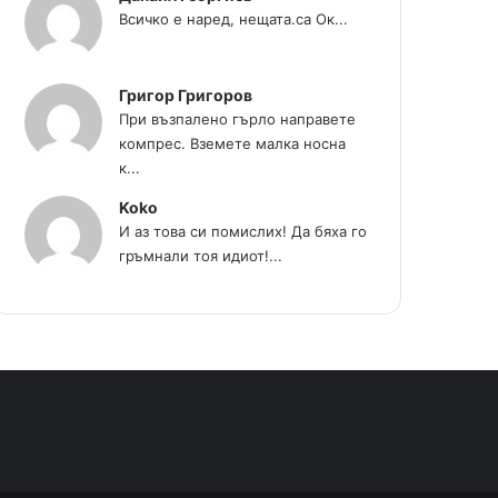
Всичко е наред, нещата.са Ок...
Григор Григоров
При възпалено гърло направете
компрес. Вземете малка носна
к...
Koko
И аз това си помислих! Да бяха го
гръмнали тоя идиот!...