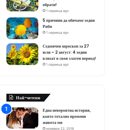
обрати!
1 седмица ago
5 причини да обичаме зодия
Риби
1 седмица ago
Седмичен хороскоп за 27
юли – 2 август: 4 зодии
влизат в своя златен период!
1 седмица ago
Най-четени
Една невероятна история,
която тотално промени
живота ми
ноември 22, 2016