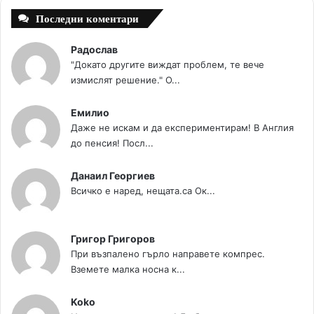
Последни коментари
Радослав
"Докато другите виждат проблем, те вече
измислят решение." О...
Емилио
Даже не искам и да експериментирам! В Англия
до пенсия! Посл...
Данаил Георгиев
Всичко е наред, нещата.са Ок...
Григор Григоров
При възпалено гърло направете компрес.
Вземете малка носна к...
Koko