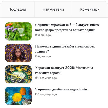
Последни
Най-четени
Коментари
Седмичен хороскоп за 3 – 9 август: Вижте
какво добро предстои за вашата зодия!
3 дни ago
На колко години ще забогатееш според
зодията?
6 дни ago
Хороскоп за август 2026: Месецът на
големите обрати!
1 седмица ago
5 причини да обичаме зодия Риби
1 седмица ago