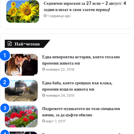
Седмичен хороскоп за 27 юли – 2 август: 4
зодии влизат в своя златен период!
1 седмица ago
Най-четени
Една невероятна история, която тотално
промени живота ми
ноември 22, 2016
Една баба, която срещнах във влака,
промени изцяло живота ми
ноември 24, 2015
Подрежете мушкатото по този специален
начин, за да цъфти обилно
март 7, 2017