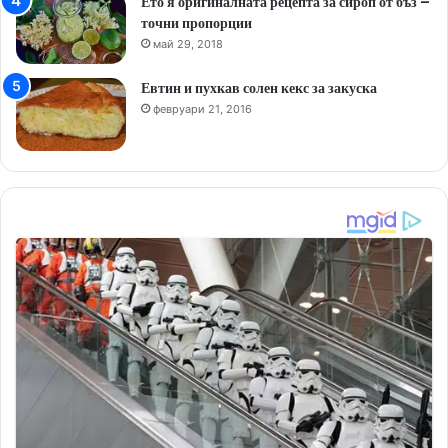
Ето я оригиналната рецепта за сироп от бъз –
точни пропорции
май 29, 2018
Евтин и пухкав солен кекс за закуска
февруари 21, 2016