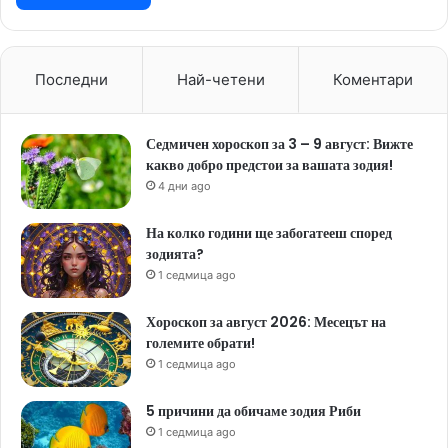
Последни
Най-четени
Коментари
Седмичен хороскоп за 3 – 9 август: Вижте
какво добро предстои за вашата зодия!
4 дни ago
На колко години ще забогатееш според
зодията?
1 седмица ago
Хороскоп за август 2026: Месецът на
големите обрати!
1 седмица ago
5 причини да обичаме зодия Риби
1 седмица ago