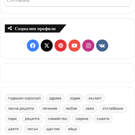
Социални профили
F
X
P
Y
I
v
a
i
o
n
k
c
n
u
s
.
e
t
T
t
c
b
e
u
a
o
годишен хороскоп
здраве
зодии
късмет
o
r
b
g
m
лесна рецепта
лечение
любов
овен
отслабване
o
e
e
r
пари
рецепта
семейство
сирене
съвети
цветя
чесън
k
щастие
s
яйца
a