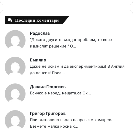
t
m
Последни коментари
Радослав
"Докато другите виждат проблем, те вече
измислят решение." О...
Емилио
Даже не искам и да експериментирам! В Англия
до пенсия! Посл...
Данаил Георгиев
Всичко е наред, нещата.са Ок...
Григор Григоров
При възпалено гърло направете компрес.
Вземете малка носна к...