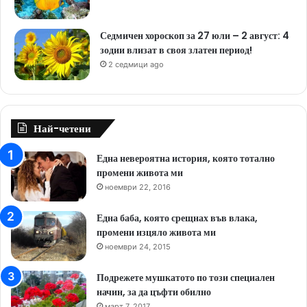
Седмичен хороскоп за 27 юли – 2 август: 4
зодии влизат в своя златен период!
2 седмици ago
Най-четени
Една невероятна история, която тотално
промени живота ми
ноември 22, 2016
Една баба, която срещнах във влака,
промени изцяло живота ми
ноември 24, 2015
Подрежете мушкатото по този специален
начин, за да цъфти обилно
март 7, 2017