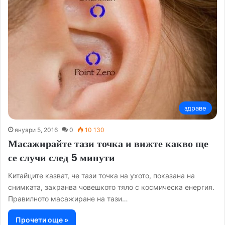
здраве
януари 5, 2016
0
10 130
Масажирайте тази точка и вижте какво ще
се случи след 5 минути
Китайците казват, че тази точка на ухото, показана на
снимката, захранва човешкото тяло с космическа енергия.
Правилното масажиране на тази…
Прочети още »