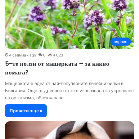
здраве
4 седмици ago
0
4 023
5-те ползи от мащерката – за какво
помага?
Мащерката е една от най-популярните лечебни билки в
България. Още от древността тя е използвана за укрепване
на организма, облекчаване…
Прочети още »