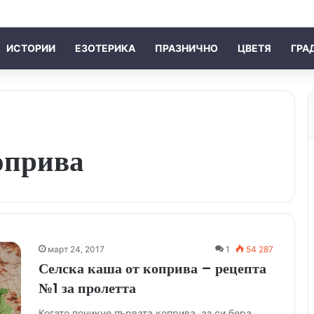
ИСТОРИИ
ЕЗОТЕРИКА
ПРАЗНИЧНО
ЦВЕТЯ
ГРА
оприва
март 24, 2017
1
54 287
Селска каша от коприва – рецепта
№1 за пролетта
Когато поникне първата коприва, аз си бера,