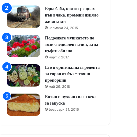
Една баба, която срещнах
във влака, промени изцяло
живота ми
ноември 24, 2015
Подрежете мушкатото по
този специален начин, за да
цъфти обилно
март 7, 2017
Ето я оригиналната рецепта
за сироп от бъз – точни
пропорции
май 29, 2018
Евтин и пухкав солен кекс
за закуска
февруари 21, 2016