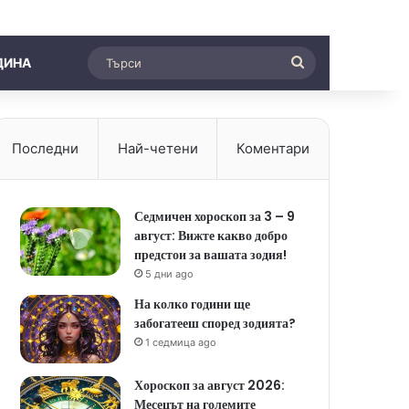
Търси
ДИНА
Последни
Най-четени
Коментари
Седмичен хороскоп за 3 – 9
август: Вижте какво добро
предстои за вашата зодия!
5 дни ago
На колко години ще
забогатееш според зодията?
1 седмица ago
Хороскоп за август 2026:
Месецът на големите