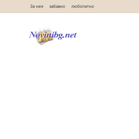
За нея
забавно
любопитно