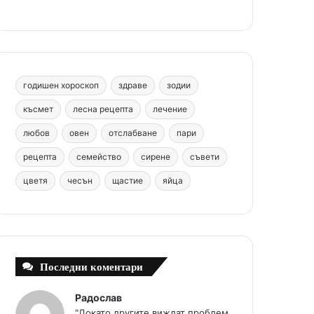
b
e
u
a
o
o
r
b
g
m
o
e
e
r
годишен хороскоп
здраве
зодии
k
s
a
късмет
лесна рецепта
лечение
любов
овен
отслабване
пари
t
m
рецепта
семейство
сирене
съвети
цветя
чесън
щастие
яйца
Последни коментари
Радослав
"Докато другите виждат проблем,