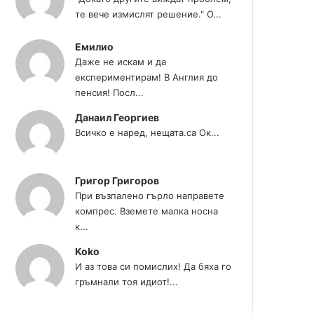
те вече измислят решение." О...
Емилио
Даже не искам и да
експериментирам! В Англия до
пенсия! Посл...
Данаил Георгиев
Всичко е наред, нещата.са Ок...
Григор Григоров
При възпалено гърло направете
компрес. Вземете малка носна
к...
Koko
И аз това си помислих! Да бяха го
гръмнали тоя идиот!...