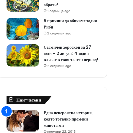
обрати!
1 седмица ago
5 причини да обичаме зодия
Риби
2 седмици ago
Седмичен хороскоп за 27
юли – 2 август: 4 зодии
влизат в своя златен период!
2 седмици ago
Най-четени
Една невероятна история,
която тотално промени
живота ми
ноември 22, 2016