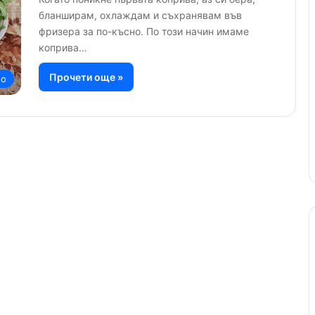
бланширам, охлаждам и съхранявам във
фризера за по-късно. По този начин имаме
коприва…
Прочети още »
но