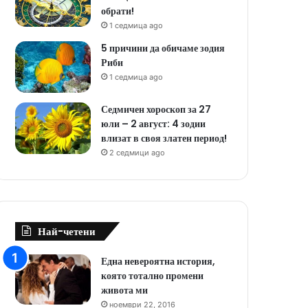
обрати!
1 седмица ago
5 причини да обичаме зодия
Риби
1 седмица ago
Седмичен хороскоп за 27
юли – 2 август: 4 зодии
влизат в своя златен период!
2 седмици ago
Най-четени
Една невероятна история,
която тотално промени
живота ми
ноември 22, 2016