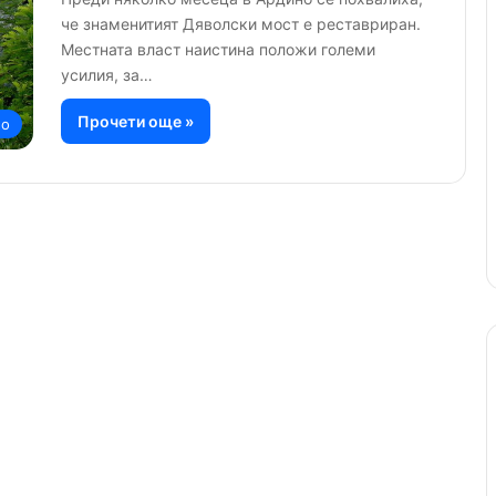
че знаменитият Дяволски мост е реставриран.
Местната власт наистина положи големи
усилия, за…
Прочети още »
но