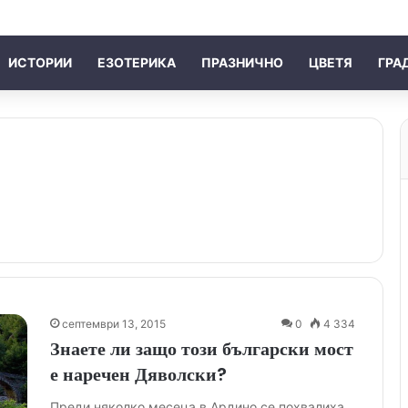
ИСТОРИИ
ЕЗОТЕРИКА
ПРАЗНИЧНО
ЦВЕТЯ
ГРА
септември 13, 2015
0
4 334
Знаете ли защо този български мост
е наречен Дяволски?
Преди няколко месеца в Ардино се похвалиха,