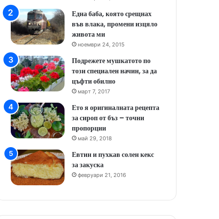
Една баба, която срещнах
във влака, промени изцяло
живота ми
ноември 24, 2015
Подрежете мушкатото по
този специален начин, за да
цъфти обилно
март 7, 2017
Ето я оригиналната рецепта
за сироп от бъз – точни
пропорции
май 29, 2018
Евтин и пухкав солен кекс
за закуска
февруари 21, 2016