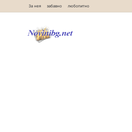
За нея
забавно
любопитно