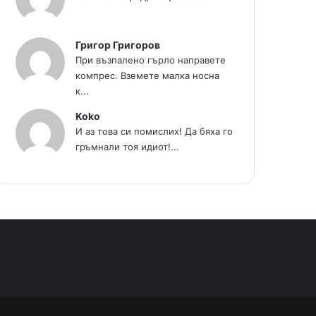
Григор Григоров
При възпалено гърло направете
компрес. Вземете малка носна
к...
Koko
И аз това си помислих! Да бяха го
гръмнали тоя идиот!...