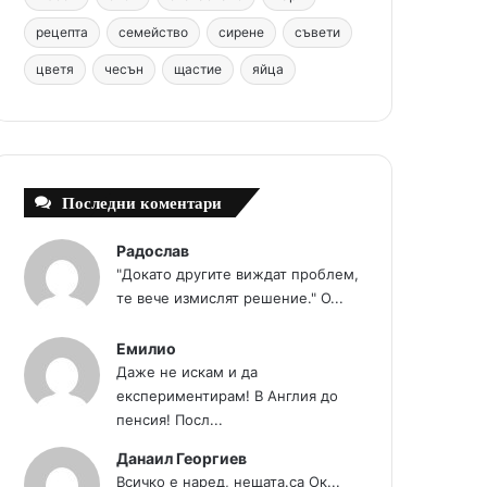
t
m
рецепта
семейство
сирене
съвети
цветя
чесън
щастие
яйца
Последни коментари
Радослав
"Докато другите виждат проблем,
те вече измислят решение." О...
Емилио
Даже не искам и да
експериментирам! В Англия до
пенсия! Посл...
Данаил Георгиев
Всичко е наред, нещата.са Ок...