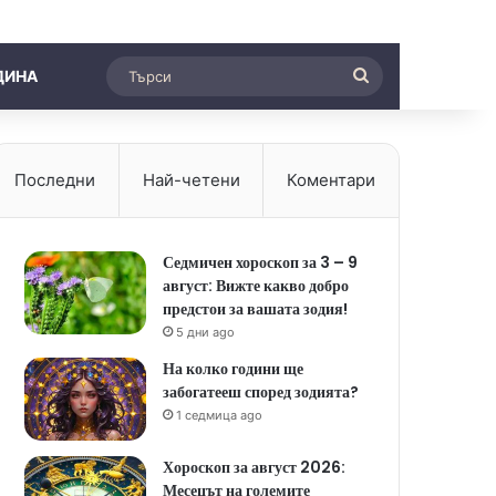
Търси
ДИНА
Последни
Най-четени
Коментари
Седмичен хороскоп за 3 – 9
август: Вижте какво добро
предстои за вашата зодия!
5 дни ago
На колко години ще
забогатееш според зодията?
1 седмица ago
Хороскоп за август 2026:
Месецът на големите