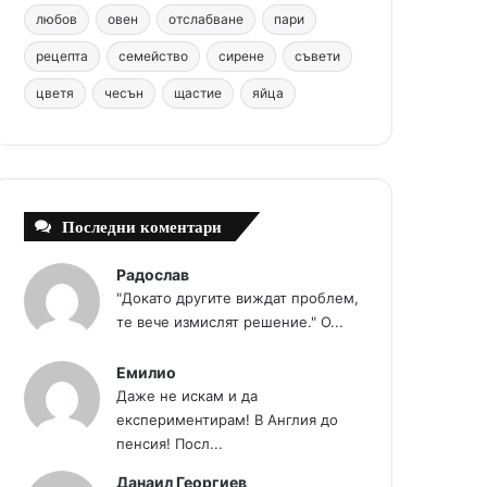
любов
овен
отслабване
пари
t
m
рецепта
семейство
сирене
съвети
цветя
чесън
щастие
яйца
Последни коментари
Радослав
"Докато другите виждат проблем,
те вече измислят решение." О...
Емилио
Даже не искам и да
експериментирам! В Англия до
пенсия! Посл...
Данаил Георгиев