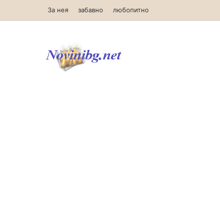
За нея
забавно
любопитно