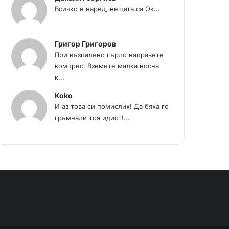
Всичко е наред, нещата.са Ок...
Григор Григоров
При възпалено гърло направете
компрес. Вземете малка носна
к...
Koko
И аз това си помислих! Да бяха го
гръмнали тоя идиот!...