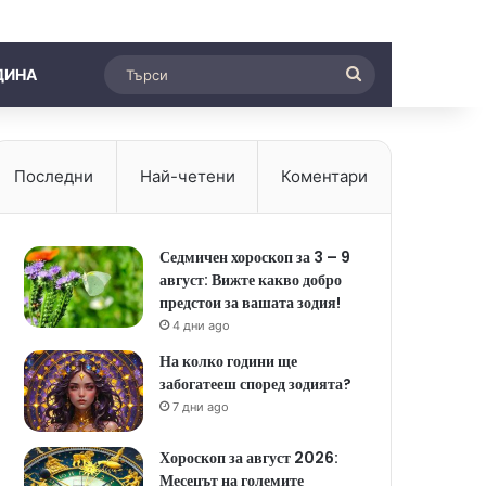
Търси
ДИНА
Последни
Най-четени
Коментари
Седмичен хороскоп за 3 – 9
август: Вижте какво добро
предстои за вашата зодия!
4 дни ago
На колко години ще
забогатееш според зодията?
7 дни ago
Хороскоп за август 2026:
Месецът на големите