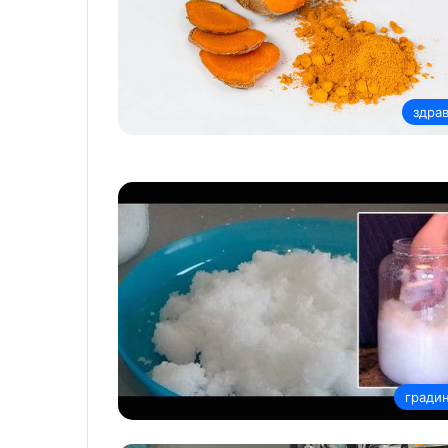
здра
гради