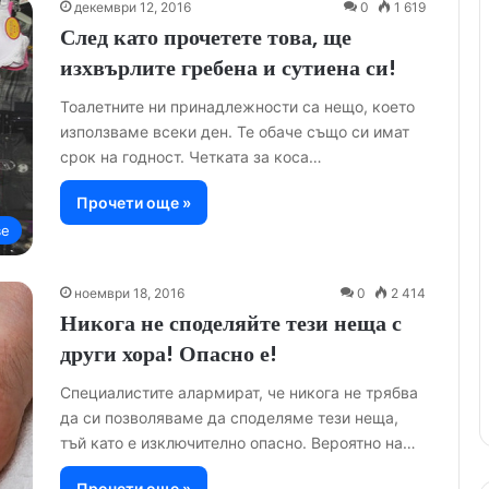
декември 12, 2016
0
1 619
След като прочетете това, ще
изхвърлите гребена и сутиена си!
Тоалетните ни принадлежности са нещо, което
използваме всеки ден. Те обаче също си имат
срок на годност. Четката за коса…
Прочети още »
ве
ноември 18, 2016
0
2 414
Никога не споделяйте тези неща с
други хора! Опасно е!
Специалистите алармират, че никога не трябва
да си позволяваме да споделяме тези неща,
тъй като е изключително опасно. Вероятно на…
Прочети още »