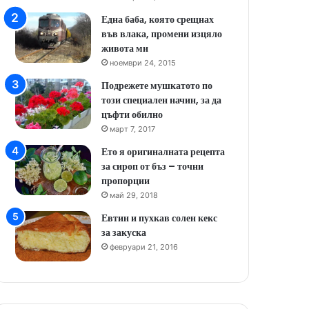
Една баба, която срещнах
във влака, промени изцяло
живота ми
ноември 24, 2015
Подрежете мушкатото по
този специален начин, за да
цъфти обилно
март 7, 2017
Ето я оригиналната рецепта
за сироп от бъз – точни
пропорции
май 29, 2018
Евтин и пухкав солен кекс
за закуска
февруари 21, 2016