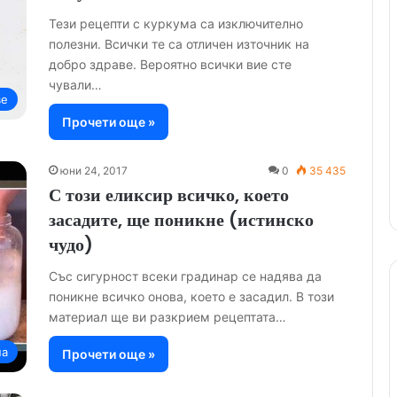
Тези рецепти с куркума са изключително
полезни. Всички те са отличен източник на
добро здраве. Вероятно всички вие сте
чували…
ве
Прочети още »
юни 24, 2017
0
35 435
С този еликсир всичко, което
засадите, ще поникне (истинско
чудо)
Със сигурност всеки градинар се надява да
поникне всичко онова, което е засадил. В този
материал ще ви разкрием рецептата…
на
Прочети още »