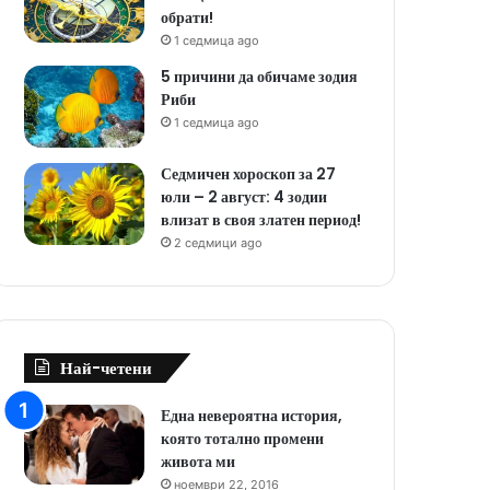
обрати!
1 седмица ago
5 причини да обичаме зодия
Риби
1 седмица ago
Седмичен хороскоп за 27
юли – 2 август: 4 зодии
влизат в своя златен период!
2 седмици ago
Най-четени
Една невероятна история,
която тотално промени
живота ми
ноември 22, 2016