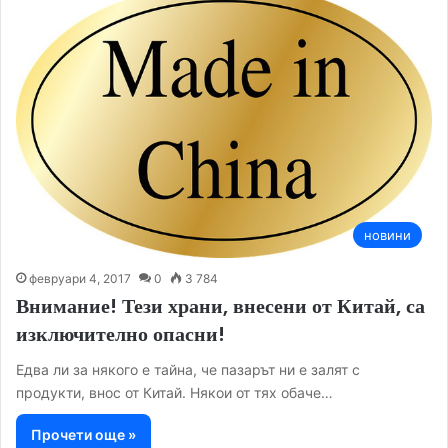
новини
февруари 4, 2017
0
3 784
Внимание! Тези храни, внесени от Китай, са
изключително опасни!
Едва ли за някого е тайна, че пазарът ни е залят с
продукти, внос от Китай. Някои от тях обаче…
Прочети още »