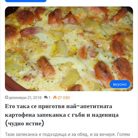
вкусно
декември 21, 2016
1
27 060
Ето така се приготвя най-апетитната
картофена запеканка с гъби и наденица
(чудно ястие)
Тази запеканка е подходяща и за обяд, и за вечеря. Голям