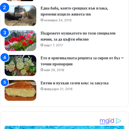
Една баба, която срещнах във влака,
промени изцяло живота ми
ноември 24, 2015
Подрежете мушкатото по този специален
начин, за да цъфти обилно
март 7, 2017
Ето я оригиналната рецепта за сироп от бъз –
точни пропорции
май 29, 2018
Евтин и пухкав солен кекс за закуска
февруари 21, 2016