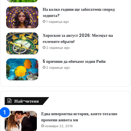
На колко години ще забогатееш според
зодията?
1 седмица ago
Хороскоп за август 2026: Месецът на
големите обрати!
2 седмици ago
5 причини да обичаме зодия Риби
2 седмици ago
Най-четени
Една невероятна история, която тотално
промени живота ми
ноември 22, 2016