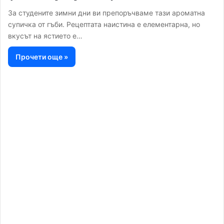
За студените зимни дни ви препоръчваме тази ароматна
супичка от гъби. Рецептата наистина е елементарна, но
вкусът на ястието е…
Прочети още »