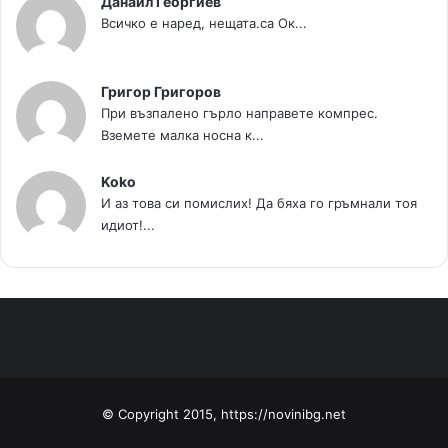
Данаил Георгиев
Всичко е наред, нещата.са Ок...
Григор Григоров
При възпалено гърло направете компрес.
Вземете малка носна к...
Koko
И аз това си помислих! Да бяха го гръмнали тоя
идиот!...
© Copyright 2015, https://novinibg.net