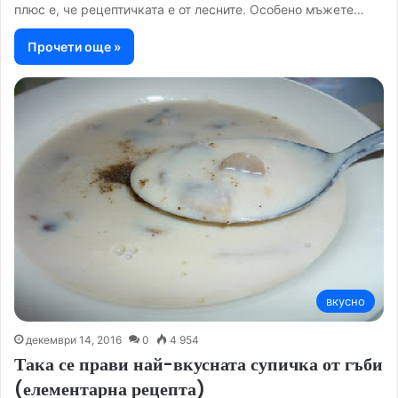
плюс е, че рецептичката е от лесните. Особено мъжете…
Прочети още »
вкусно
декември 14, 2016
0
4 954
Така се прави най-вкусната супичка от гъби
(елементарна рецепта)