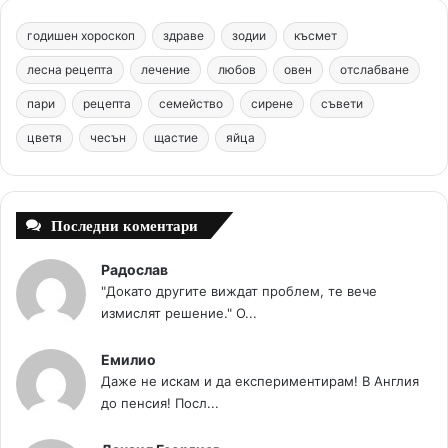
b
e
u
a
o
годишен хороскоп
здраве
зодии
късмет
o
r
b
g
m
лесна рецепта
лечение
любов
овен
отслабване
o
e
e
r
пари
рецепта
семейство
сирене
съвети
цветя
чесън
k
щастие
s
яйца
a
t
m
Последни коментари
Радослав
"Докато другите виждат проблем, те вече
измислят решение." О...
Емилио
Даже не искам и да експериментирам! В Англия
до пенсия! Посл...