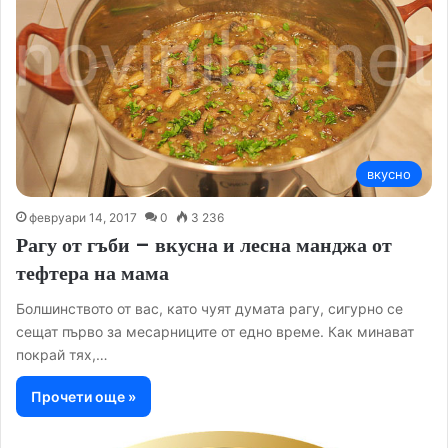
вкусно
февруари 14, 2017
0
3 236
Рагу от гъби – вкусна и лесна манджа от
тефтера на мама
Болшинството от вас, като чуят думата рагу, сигурно се
сещат първо за месарниците от едно време. Как минават
покрай тях,…
Прочети още »