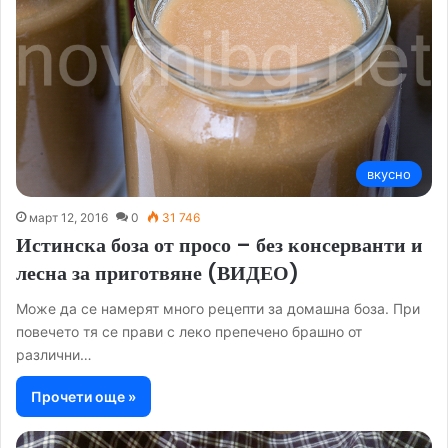
вкусно
март 12, 2016
0
31 746
Истинска боза от просо – без консерванти и
лесна за приготвяне (ВИДЕО)
Може да се намерят много рецепти за домашна боза. При
повечето тя се прави с леко препечено брашно от
различни…
Прочети още »