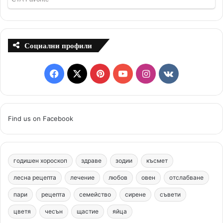
Социални профили
F
X
P
Y
I
v
a
i
o
n
k
c
n
u
s
.
Find us on Facebook
e
t
T
t
c
b
e
u
a
o
годишен хороскоп
здраве
зодии
късмет
o
r
b
g
m
лесна рецепта
лечение
любов
овен
отслабване
o
e
e
r
пари
рецепта
семейство
сирене
съвети
цветя
чесън
k
щастие
s
яйца
a