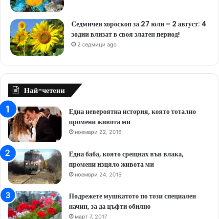
Седмичен хороскоп за 27 юли – 2 август: 4
зодии влизат в своя златен период!
2 седмици ago
Най-четени
Една невероятна история, която тотално
промени живота ми
ноември 22, 2016
Една баба, която срещнах във влака,
промени изцяло живота ми
ноември 24, 2015
Подрежете мушкатото по този специален
начин, за да цъфти обилно
март 7, 2017