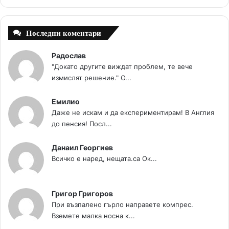
t
m
Последни коментари
Радослав
"Докато другите виждат проблем, те вече
измислят решение." О...
Емилио
Даже не искам и да експериментирам! В Англия
до пенсия! Посл...
Данаил Георгиев
Всичко е наред, нещата.са Ок...
Григор Григоров
При възпалено гърло направете компрес.
Вземете малка носна к...