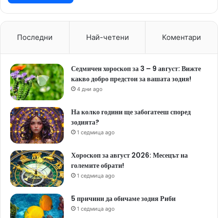
Последни
Най-четени
Коментари
Седмичен хороскоп за 3 – 9 август: Вижте
какво добро предстои за вашата зодия!
4 дни ago
На колко години ще забогатееш според
зодията?
1 седмица ago
Хороскоп за август 2026: Месецът на
големите обрати!
1 седмица ago
5 причини да обичаме зодия Риби
1 седмица ago