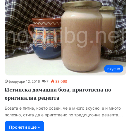
вкусно
февруари 12, 2016
7
83 098
Истинска домашна боза, приготвена по
оригинална рецепта
Бозата е питие, което освен, че е много вкусно, е и много
полезно, стига да е приготвено по традиционна рецепта.…
Прочети още »