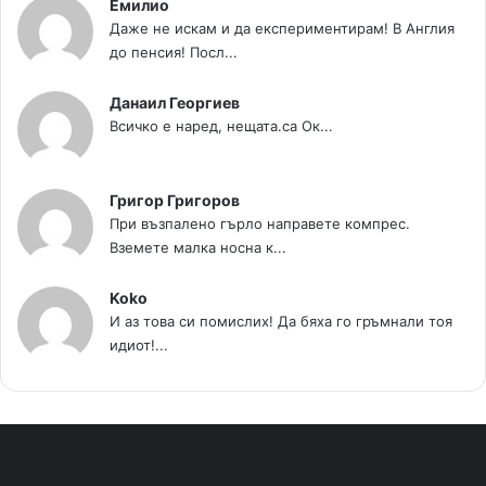
Емилио
Даже не искам и да експериментирам! В Англия
до пенсия! Посл...
Данаил Георгиев
Всичко е наред, нещата.са Ок...
Григор Григоров
При възпалено гърло направете компрес.
Вземете малка носна к...
Koko
И аз това си помислих! Да бяха го гръмнали тоя
идиот!...