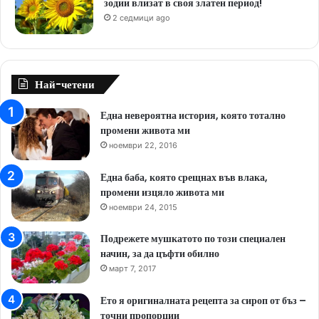
зодии влизат в своя златен период!
2 седмици ago
Най-четени
Една невероятна история, която тотално
промени живота ми
ноември 22, 2016
Една баба, която срещнах във влака,
промени изцяло живота ми
ноември 24, 2015
Подрежете мушкатото по този специален
начин, за да цъфти обилно
март 7, 2017
Ето я оригиналната рецепта за сироп от бъз –
точни пропорции