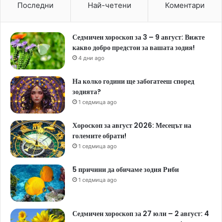
Последни
Най-четени
Коментари
Седмичен хороскоп за 3 – 9 август: Вижте
какво добро предстои за вашата зодия!
4 дни ago
На колко години ще забогатееш според
зодията?
1 седмица ago
Хороскоп за август 2026: Месецът на
големите обрати!
1 седмица ago
5 причини да обичаме зодия Риби
1 седмица ago
Седмичен хороскоп за 27 юли – 2 август: 4