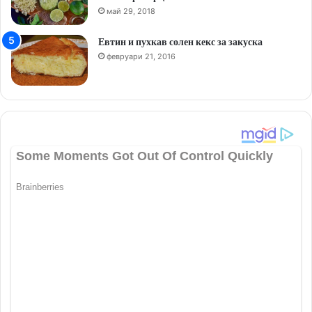
май 29, 2018
Евтин и пухкав солен кекс за закуска
февруари 21, 2016