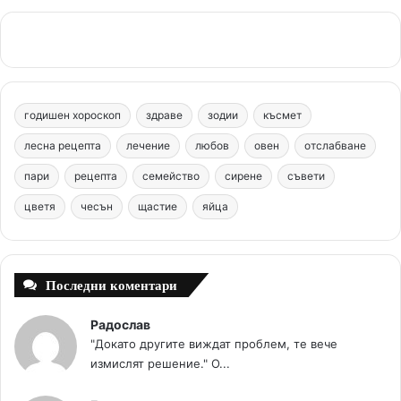
c
n
u
s
.
e
t
T
t
c
b
e
u
a
o
годишен хороскоп
здраве
зодии
късмет
o
r
b
g
m
лесна рецепта
лечение
любов
овен
отслабване
o
e
e
r
пари
рецепта
семейство
сирене
съвети
цветя
чесън
k
щастие
s
яйца
a
t
m
Последни коментари
Радослав
"Докато другите виждат проблем, те вече
измислят решение." О...