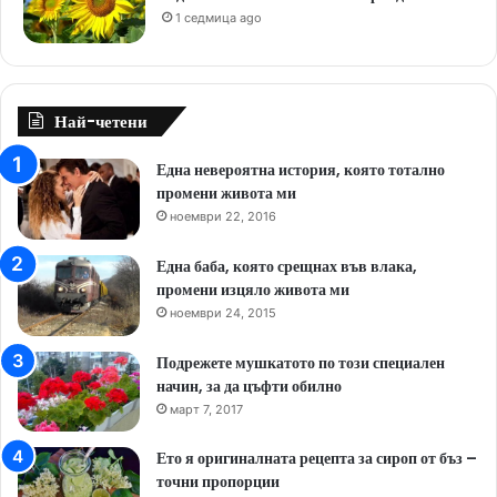
1 седмица ago
Най-четени
Една невероятна история, която тотално
промени живота ми
ноември 22, 2016
Една баба, която срещнах във влака,
промени изцяло живота ми
ноември 24, 2015
Подрежете мушкатото по този специален
начин, за да цъфти обилно
март 7, 2017
Ето я оригиналната рецепта за сироп от бъз –
точни пропорции