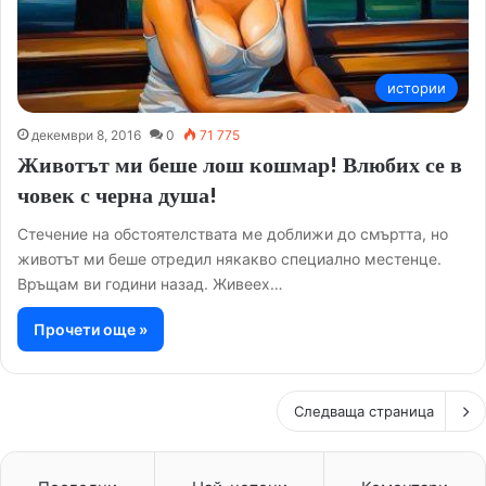
истории
декември 8, 2016
0
71 775
Животът ми беше лош кошмар! Влюбих се в
човек с черна душа!
Стечение на обстоятелствата ме доближи до смъртта, но
животът ми беше отредил някакво специално местенце.
Връщам ви години назад. Живеех…
Прочети още »
Следваща страница