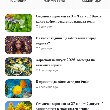
Последни
Най-четени
Коментари
Седмичен хороскоп за 3 – 9 август: Вижте
какво добро предстои за вашата зодия!
3 дни ago
На колко години ще забогатееш според
зодията?
6 дни ago
Хороскоп за август 2026: Месецът на
големите обрати!
1 седмица ago
5 причини да обичаме зодия Риби
1 седмица ago
Седмичен хороскоп за 27 юли – 2 август: 4
зодии влизат в своя златен период!