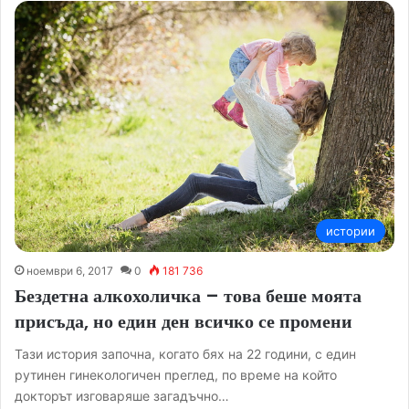
истории
ноември 6, 2017
0
181 736
Бездетна алкохоличка – това беше моята
присъда, но един ден всичко се промени
Тази история започна, когато бях на 22 години, с един
рутинен гинекологичен преглед, по време на който
докторът изговаряше загадъчно…