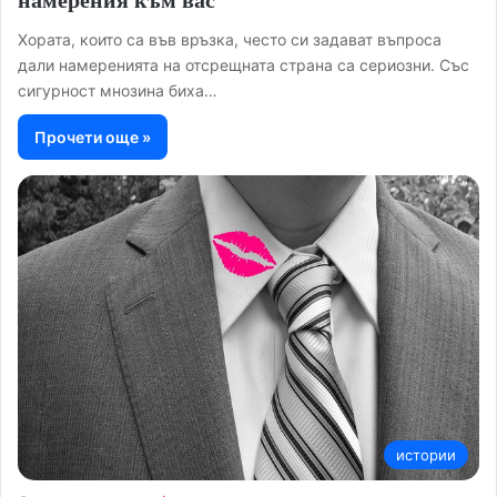
Хората, които са във връзка, често си задават въпроса
дали намеренията на отсрещната страна са сериозни. Със
сигурност мнозина биха…
Прочети още »
истории