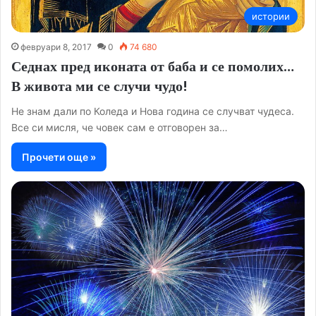
истории
февруари 8, 2017
0
74 680
Седнах пред иконата от баба и се помолих…
В живота ми се случи чудо!
Не знам дали по Коледа и Нова година се случват чудеса.
Все си мисля, че човек сам е отговорен за…
Прочети още »