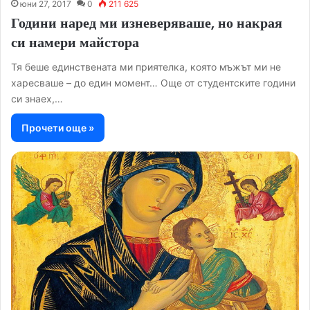
юни 27, 2017
0
211 625
Години наред ми изневеряваше, но накрая
си намери майстора
Тя беше единствената ми приятелка, която мъжът ми не
харесваше – до един момент… Още от студентските години
си знаех,…
Прочети още »