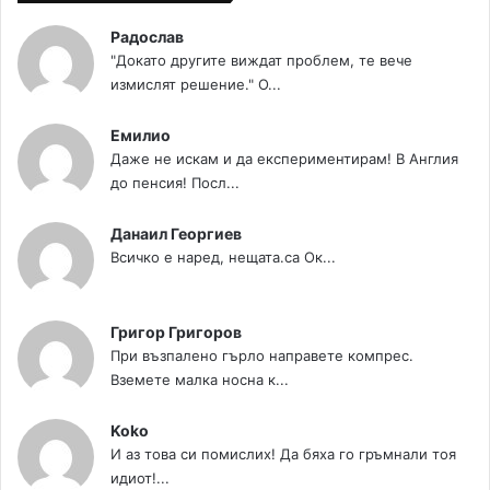
Радослав
"Докато другите виждат проблем, те вече
измислят решение." О...
Емилио
Даже не искам и да експериментирам! В Англия
до пенсия! Посл...
Данаил Георгиев
Всичко е наред, нещата.са Ок...
Григор Григоров
При възпалено гърло направете компрес.
Вземете малка носна к...
Koko
И аз това си помислих! Да бяха го гръмнали тоя
идиот!...