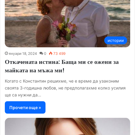
истории
януари 18, 2024
0
73 499
Откачената истина: Баща ми се ожени за
майката на мъжа ми!
Когато с Константин решихме, че е време да узаконим
своята 3-годишна любов, не предполагахме колко усилия
ще са нужни да…
Прочети още »