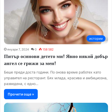
истории
януари 7, 2024
0
158 582
Питър осинови детето ми! Явно някой добър
ангел се грижи за мен!
Беше преди доста години. По онова време работех като
управител на ресторант. Бях млада, красива и амбициозна,
разведена, с едно…
Прочети още »