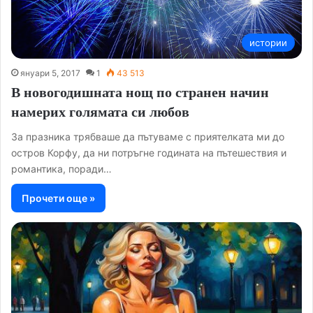
истории
януари 5, 2017
1
43 513
В новогодишната нощ по странен начин
намерих голямата си любов
За празника трябваше да пътуваме с приятелката ми до
остров Корфу, да ни потръгне годината на пътешествия и
романтика, поради…
Прочети още »