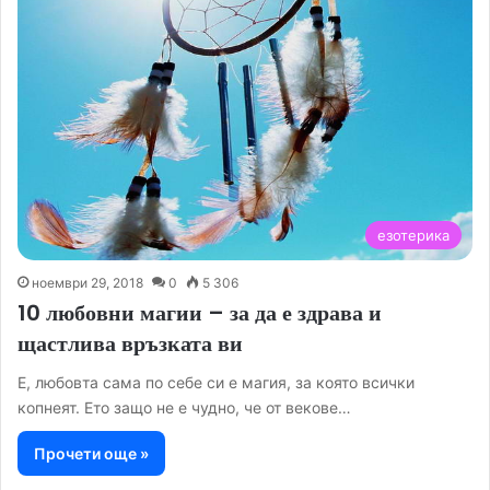
езотерика
ноември 29, 2018
0
5 306
10 любовни магии – за да е здрава и
щастлива връзката ви
Е, любовта сама по себе си е магия, за която всички
копнеят. Ето защо не е чудно, че от векове…
Прочети още »