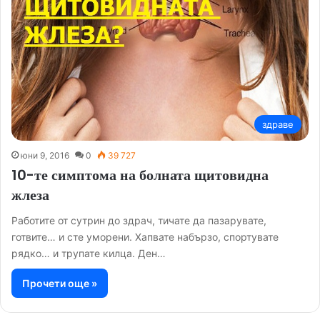
здраве
юни 9, 2016
0
39 727
10-те симптома на болната щитовидна
жлеза
Работите от сутрин до здрач, тичате да пазарувате,
готвите… и сте уморени. Хапвате набързо, спортувате
рядко… и трупате килца. Ден…
Прочети още »