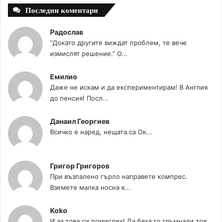
Последни коментари
Радослав
"Докато другите виждат проблем, те вече
измислят решение." О...
Емилио
Даже не искам и да експериментирам! В Англия
до пенсия! Посл...
Данаил Георгиев
Всичко е наред, нещата.са Ок...
Григор Григоров
При възпалено гърло направете компрес.
Вземете малка носна к...
Koko
И аз това си помислих! Да бяха го гръмнали тоя