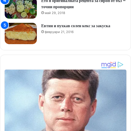
Ето я оригиналната рецепта за сироп от бъз –
точни пропорции
май 29, 2018
Евтин и пухкав солен кекс за закуска
февруари 21, 2016