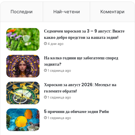
Последни
Най-четени
Коментари
Седмичен хороскоп за 3 – 9 август: Вижте
какво добро предстои за вашата зодия!
4 дни ago
На колко години ще забогатееш според
зодията?
1 седмица ago
Хороскоп за август 2026: Месецът на
големите обрати!
1 седмица ago
5 причини да обичаме зодия Риби
1 седмица ago