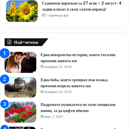
Седмичен хороскоп за 27 юли – 2 август: 4
зодии влизат в своя златен период!
2 седмици ago
Най-четени
Една невероятна история, която тотално
промени живота ми
ноември 22, 2016
Една баба, която срещнах във влака,
промени изцяло живота ми
ноември 24, 2015
Подрежете мушкатото по този специален
начин, за да цъфти обилно
март 7, 2017