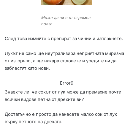
Може да ви е от огромна
полза
След това измийте с препарат за чинии и изплакнете.
Лукът не само ще неутрализира неприятната миризма
от изгоряло, а ще накара съдовете и уредите ви да
заблестят като нови.
Error9
Знаехте ли, че сокът от лук може да премахне почти
всички видове петна от дрехите ви?
Достатъчно е просто да нанесете малко сок от лук
върху петното на дрехата.