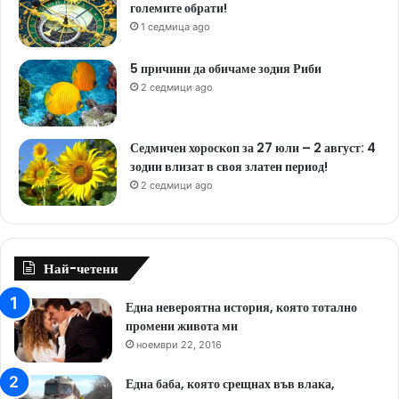
големите обрати!
1 седмица ago
5 причини да обичаме зодия Риби
2 седмици ago
Седмичен хороскоп за 27 юли – 2 август: 4
зодии влизат в своя златен период!
2 седмици ago
Най-четени
Една невероятна история, която тотално
промени живота ми
ноември 22, 2016
Една баба, която срещнах във влака,