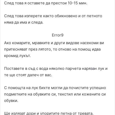
След това я оставете да престои 10-15 мин.
След това изперете както обикновено и от петното
няма да има и следа.
Error9
Ако комарите, мравките и други видове насекоми ви
притесняват през лятото, то отново на помощ идва
кромид лукът.
Поставете в съд с вода няколко парчета нарязан лук и
те ще стоят далеч от вас.
С помощта на лук бихте могли да почистите успешно
подметките на обувките си, текстил или кожените си
обувки.
Ще излязат дори и упоритите петна от тревата.