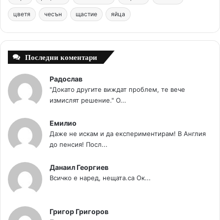
цветя
чесън
k
щастие
s
яйца
a
t
m
Последни коментари
Радослав
"Докато другите виждат проблем, те вече
измислят решение." О...
Емилио
Даже не искам и да експериментирам! В Англия
до пенсия! Посл...
Данаил Георгиев
Всичко е наред, нещата.са Ок...
Григор Григоров