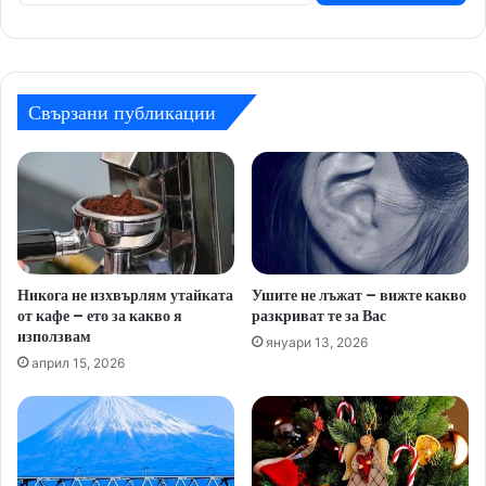
Свързани публикации
Никога не изхвърлям утайката
Ушите не лъжат – вижте какво
от кафе – ето за какво я
разкриват те за Вас
използвам
януари 13, 2026
април 15, 2026