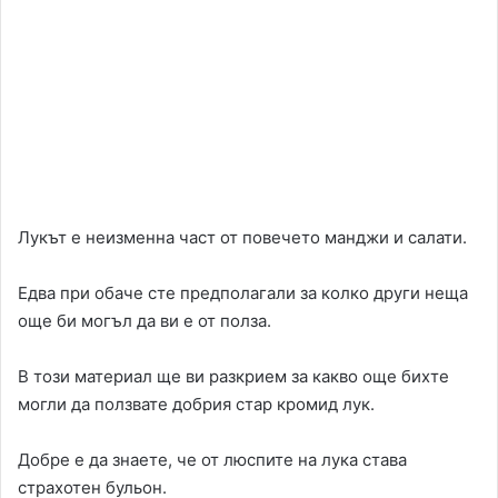
Лукът е неизменна част от повечето манджи и салати.
Едва при обаче сте предполагали за колко други неща
още би могъл да ви е от полза.
В този материал ще ви разкрием за какво още бихте
могли да ползвате добрия стар кромид лук.
Добре е да знаете, че от люспите на лука става
страхотен бульон.