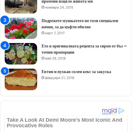
промени изцяло живота ми
ноември 24, 2015
Подрежете мушкатото по този специален
начин, за да цъфти обилно
март 7, 2017
Ето я оригиналната рецепта за сироп от бъз –
точни пропорции
май 29, 2018
Евтин и пухкав солен кекс за закуска
февруари 21, 2016