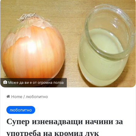
Може да ви е от огромна полза
Home
/
любопитно
любопитно
Супер изненадващи начини за
употреба на кромид лук