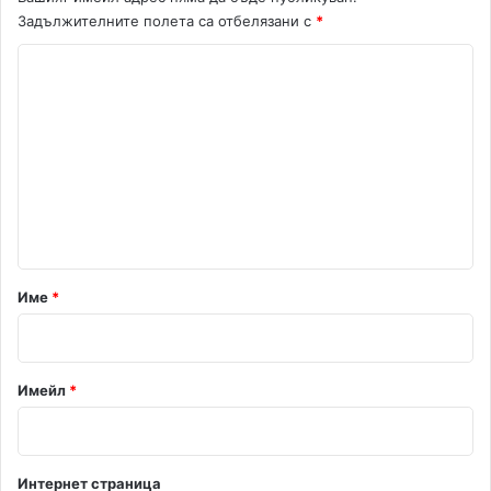
Задължителните полета са отбелязани с
*
К
о
м
е
н
т
а
р
Име
*
:
*
Имейл
*
Интернет страница