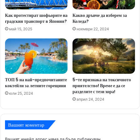
Как протестират шофьорите на
Какво дръвче да изберем за
градския транспорт в Япония?
Коледа?
май 15, 2025
ноември 22, 2024
ТОП 5 на най-предпочитаните
5-те признака на токсичното
коктейли за летните горещини
приятелство! Време е да се
разделите с тези хора!
юли 25, 2024
април 24, 2024
Вашият коментар
Вашият имейл адрес няма да бъде публикуван.