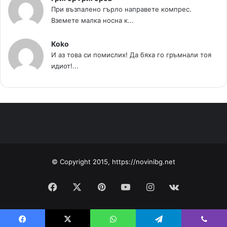
При възпалено гърло направете компрес.
Вземете малка носна к...
Koko
И аз това си помислих! Да бяха го гръмнали тоя
идиот!...
© Copyright 2015, https://novinibg.net
Facebook
X
Pinterest
YouTube
Instagram
vk.com