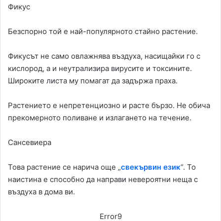
Фикус
Безспорно той е най-популярното стайно растение.
Фикусът не само овлажнява въздуха, насищайки го с
кислород, а и неутрализира вирусите и токсините.
Широките листа му помагат да задържа праха.
Растението е непретенциозно и расте бързо. Не обича
прекомерното поливане и излагането на течение.
Сансевиера
Това растение се нарича още „
свекървин език
“. То
наистина е способно да направи невероятни неща с
въздуха в дома ви.
Error9