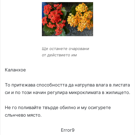
Ще останете очаровани
от действието им
Каланхое
То притежава способността да натрупва влага в листата
си и по този начин регулира микроклимата в жилището.
Не го поливайте твърде обилно и му осигурете
слънчево място.
Error9