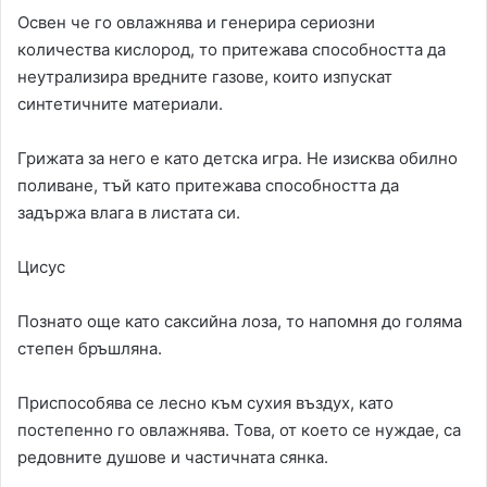
Освен че го овлажнява и генерира сериозни
количества кислород, то притежава способността да
неутрализира вредните газове, които изпускат
синтетичните материали.
Грижата за него е като детска игра. Не изисква обилно
поливане, тъй като притежава способността да
задържа влага в листата си.
Цисус
Познато още като саксийна лоза, то напомня до голяма
степен бръшляна.
Приспособява се лесно към сухия въздух, като
постепенно го овлажнява. Това, от което се нуждае, са
редовните душове и частичната сянка.