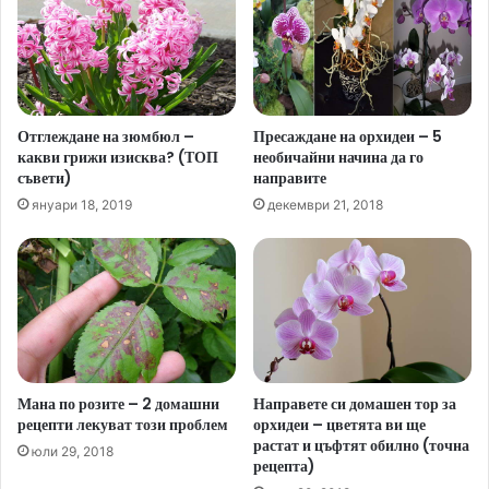
Отглеждане на зюмбюл –
Пресаждане на орхидеи – 5
какви грижи изисква? (ТОП
необичайни начина да го
съвети)
направите
януари 18, 2019
декември 21, 2018
Мана по розите – 2 домашни
Направете си домашен тор за
рецепти лекуват този проблем
орхидеи – цветята ви ще
растат и цъфтят обилно (точна
юли 29, 2018
рецепта)