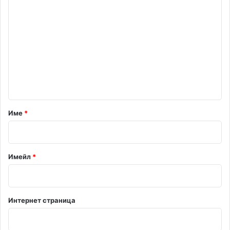
К
о
м
е
н
т
а
р
Име
*
:
*
Имейл
*
Интернет страница