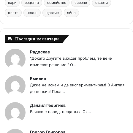
o
e
e
r
пари
рецепта
семейство
сирене
съвети
цветя
чесън
k
щастие
s
яйца
a
t
m
Последни коментари
Радослав
"Докато другите виждат проблем, те вече
измислят решение." О...
Емилио
Даже не искам и да експериментирам! В Англия
до пенсия! Посл...
Данаил Георгиев
Всичко е наред, нещата.са Ок...
Григор Григоров