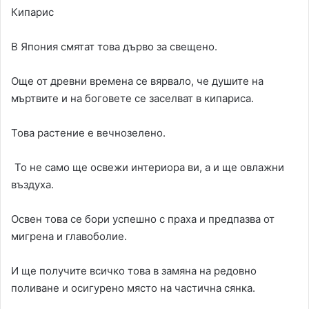
Кипарис
В Япония смятат това дърво за свещено.
Още от древни времена се вярвало, че душите на
мъртвите и на боговете се заселват в кипариса.
Това растение е вечнозелено.
То не само ще освежи интериора ви, а и ще овлажни
въздуха.
Освен това се бори успешно с праха и предпазва от
мигрена и главоболие.
И ще получите всичко това в замяна на редовно
поливане и осигурено място на частична сянка.