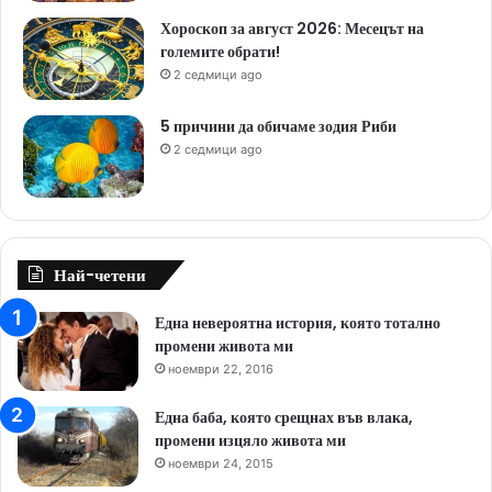
Хороскоп за август 2026: Месецът на
големите обрати!
2 седмици ago
5 причини да обичаме зодия Риби
2 седмици ago
Най-четени
Една невероятна история, която тотално
промени живота ми
ноември 22, 2016
Една баба, която срещнах във влака,
промени изцяло живота ми
ноември 24, 2015