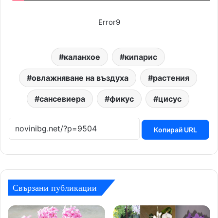
Error9
каланхое
кипарис
овлажняване на въздуха
растения
сансевиера
фикус
цисус
Копирай URL
Свързани публикации