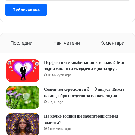
Последни
Най-четени
Коментари
Перфектните комбинации в зодиака: Тези
зодии сякаш са създадени една за друга!
16 минути ago
Седмичен хороскоп за 3 – 9 август: Вижте
какво добро предстои за вашата зодия!
6 дни ago
На колко години ще забогатееш според
зодията?
1 седмица ago