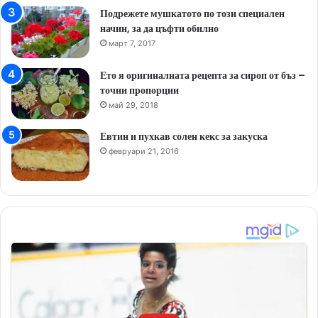
Подрежете мушкатото по този специален
начин, за да цъфти обилно
март 7, 2017
Ето я оригиналната рецепта за сироп от бъз –
точни пропорции
май 29, 2018
Евтин и пухкав солен кекс за закуска
февруари 21, 2016